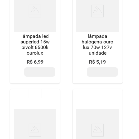
8
º
detergente
9
º
macarrão
10
º
chocolate
lâmpada led
lâmpada
superled 15w
halógena ouro
bivolt 6500k
lux 70w 127v
ourolux
unidade
R$
6
,
99
R$
5
,
19