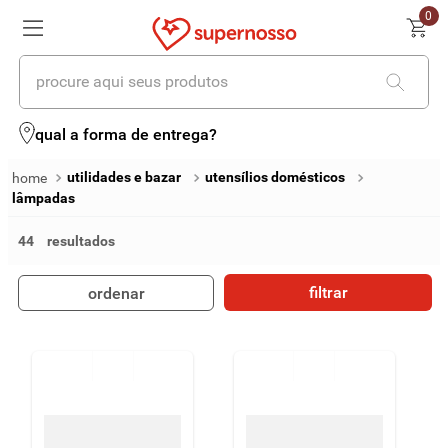
0
procure aqui seus produtos
termos mais buscados
qual a forma de entrega?
1
º
cerveja
utilidades e bazar
utensílios domésticos
lâmpadas
2
º
leite
44
3
º
cafe
4
º
iogurte
filtrar
ordenar
5
º
queijo
6
º
biscoito
7
º
vinhos