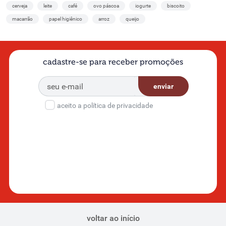
cerveja
leite
café
ovo páscoa
iogurte
biscoito
macarrão
papel higiênico
arroz
queijo
cadastre-se para receber promoções
enviar
aceito a política de privacidade
voltar ao início