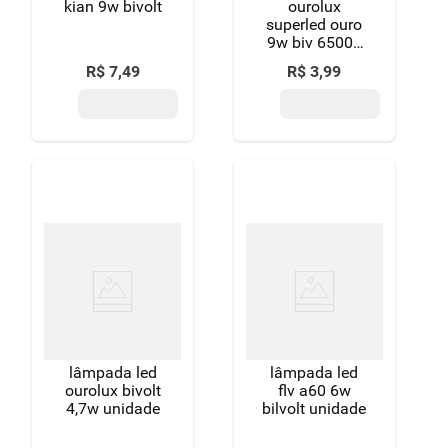
kian 9w bivolt
ourolux
superled ouro
9w biv 6500k
cx
R$
7
,
49
R$
3
,
99
lâmpada led
lâmpada led
ourolux bivolt
flv a60 6w
4,7w unidade
bilvolt unidade