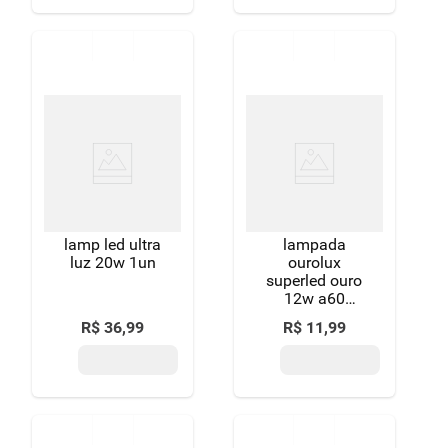
lamp led ultra
lampada
luz 20w 1un
ourolux
superled ouro
12w a60
6500k cx
R$
36
,
99
R$
11
,
99