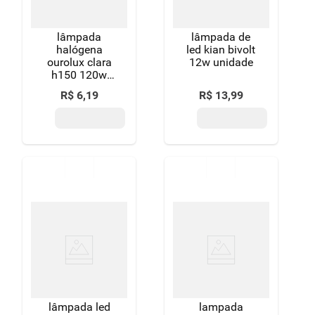
lâmpada
lâmpada de
halógena
led kian bivolt
ourolux clara
12w unidade
h150 120w
127v unidade
R$
6
,
19
R$
13
,
99
lâmpada led
lampada