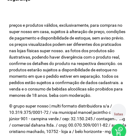
preços e produtos válidos, exclusivamente, para compras no
super nosso em casa, sujeitos à alteração de preço, condições
de pagamento e disponibilidade de estoque, sem aviso prévio.
os preços visualizados podem ser diferentes dos praticados
nas lojas físicas super nosso. as fotos dos produtos são
ilustrativas, podendo haver divergência com o produto real,
confirme os detalhes do produto na respectiva descrição. os
produtos estarão sujeitos a disponibilidade de estoque no
momento em que o pedido estiver em separação. todos os
pedidos estão sujeitos a confirmação de dados cadastrais. a
venda e o consumo de bebidas alcoólicas são proibidos para
menores de 18 anos. beba com moderação.
© grupo super nosso | multi formato distribuidora s/a / cnpj:
10.319.375/0001-72 / via municipal manoel jacintho coelho
listas
júnior 901 - campina verde / cep: 32.150.245 / contagem / mg
/ comercial dahana ltda. / cnpj: 00.070.509/0011-82 / avenida
cristiano machado, 10752 - loja a / belo horizonte - mg