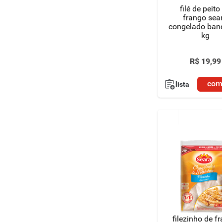
filé de peito
frango sea
congelado ban
kg
R$
19
,
99
com
lista
filezinho de f