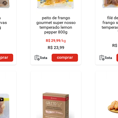
a
peito de frango
filé d
rvas
gourmet super nosso
frango 
g
temperado lemon
temperad
pepper 800g
R$
29
,
99
/
kg
R$
R$
23
,
99
prar
comprar
lista
lista