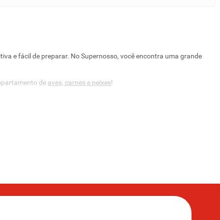
itiva e fácil de preparar. No Supernosso, você encontra uma grande
 departamento de
aves, carnes e peixes
!
bem temperadinho no almoço de domingo, um grelhado leve para a
bom ter um ingrediente versátil na cozinha, né?
lidade, com marcas renomadas que garantem o sabor e a maciez que
dar toda a sua família.
 você só encontra aqui!