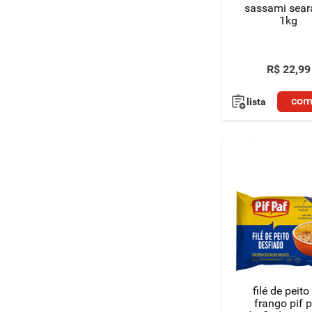
sassami seara
1kg
R$
22
,
99
com
lista
filé de peito
frango pif 