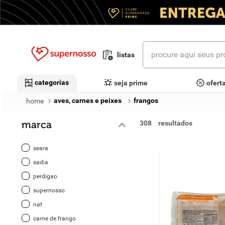
procure aqui seus prod
listas
termos mais buscados
categorias
seja prime
ofert
1
º
cerveja
aves, carnes e peixes
frangos
2
º
leite
marca
308
3
º
cafe
seara
4
º
iogurte
sadia
perdigao
5
º
vinhos
supernosso
6
º
biscoito
nat
carne de frango
7
º
queijo