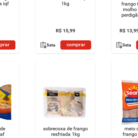
 iqf
1kg
frango
molho
perdigã
R$
15
,
99
R$
13
,
9
prar
comprar
lista
lista
 de
sobrecoxa de frango
meio 
paf
resfriada 1kg
frango