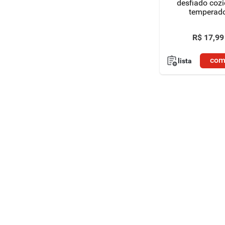
desfiado cozi
temperad
congelado 4
R$
17
,
99
com
lista