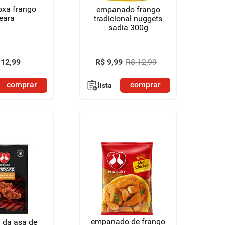
oxa frango
empanado frango
eara
tradicional nuggets
sadia 300g
12
,
99
R$
9
,
99
R$
12
,
99
comprar
comprar
lista
empanado de frango
 da asa de