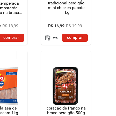
tradicional perdigão
 temperada
mini chicken pacote
 mostarda
1kg
o na brasa
800g
R$
16
,
99
R$
19
,
99
9
R$
18
,
99
comprar
comprar
lista
da asa de
coração de frango na
 seara 1kg
brasa perdigão 500g