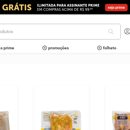
utos
as prime
promoções
folheto