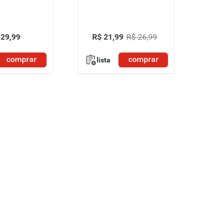
29
,
99
R$
21
,
99
R$
26
,
99
comprar
comprar
lista