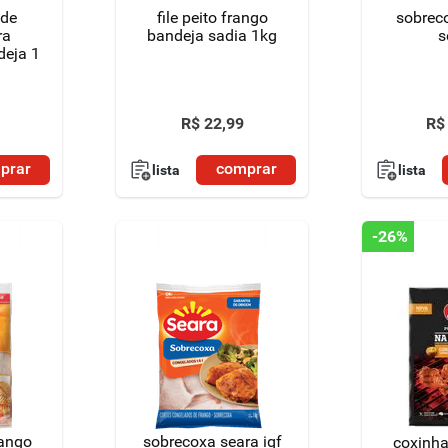
 de
file peito frango
sobrec
ra
bandeja sadia 1kg
s
deja 1
R$
22
,
99
R$
prar
comprar
lista
lista
-
26%
rango
sobrecoxa seara iqf
coxinha