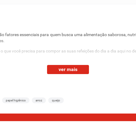
 são fatores essenciais para quem busca uma alimentação saborosa, nutr
es.
 o que você precisa para compor as suas refeições do dia a dia aqui no
ver mais
 para usar em praticamente qualquer receita — seja um frango assado 
uele ensopado com cara de comida de vó.
ocasiões — do básico ao mais elaborado. Porque, convenhamos, é sempre 
papel higiênico
arroz
queijo
. No Supernosso, temos à disposição cortes frescos e de excelente qua
 a certeza de que está adquirindo um produto de confiança e que vai agra
elecionados pelas melhores marcas do mercado e com ótimos preços que