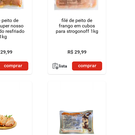
e peito de
filé de peito de
super nosso
frango em cubos
o resfriado
para strogonoff 1kg
1kg
29
,
99
R$
29
,
99
comprar
comprar
lista