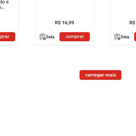
do e
o
00g
R$
16
,
99
R$
prar
comprar
lista
lista