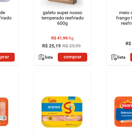
 de
galeto super nosso
meio 
friado
temperado resfriado
frango
600g
resfr
R$
41
,
99
/
kg
R$
R$
25
,
19
R$
29
,
99
prar
comprar
lista
lista