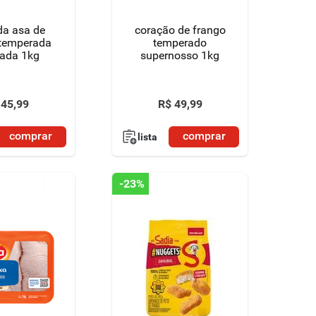
da asa de
coração de frango
 temperada
temperado
iada 1kg
supernosso 1kg
45
,
99
R$
49
,
99
comprar
comprar
lista
-
23%