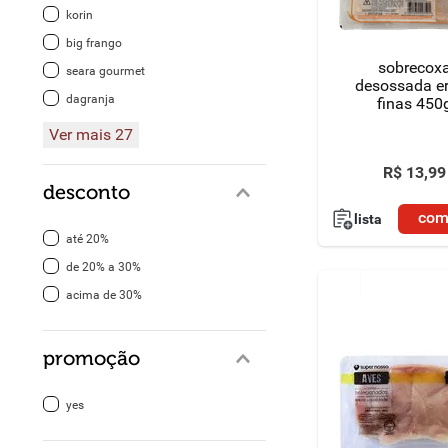
korin
8
º
detergente
big frango
sobrecox
seara gourmet
9
º
macarrão
desossada e
dagranja
finas 450
10
º
chocolate
Ver mais 27
R$
13
,
99
desconto
com
lista
até 20%
de 20% a 30%
acima de 30%
promoção
yes