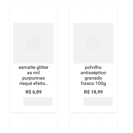
esmalte glitter
polvilho
as mil
antisséptico
purpurinas
granado
risqué efeitos
frasco 100g
blister 8ml
R$
6
,
89
R$
18
,
99