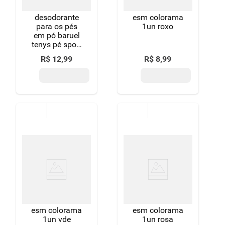
desodorante
esm colorama
para os pés
1un roxo
em pó baruel
tenys pé sport
edition frasco
R$
12
,
99
R$
8
,
99
100g
esm colorama
esm colorama
1un vde
1un rosa