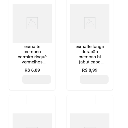
esmalte
esmalte longa
cremoso
duração
carmim risqué
cremoso bl
vermelhos
jabuticaba
blister 8ml
colorama 8ml
R$
6
,
89
R$
8
,
99