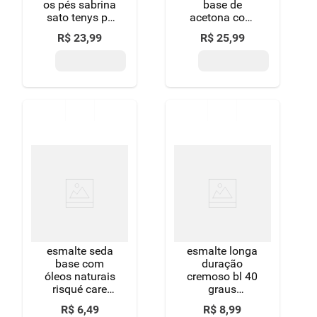
os pés sabrina
base de
sato tenys pé
acetona com
frasco 150ml
hidratante
R$
23
,
99
R$
25
,
99
spray
farmax frasco
500ml
esmalte seda
esmalte longa
base com
duração
óleos naturais
cremoso bl 40
risqué care
graus
blister 8ml
colorama 8ml
R$
6
,
49
R$
8
,
99