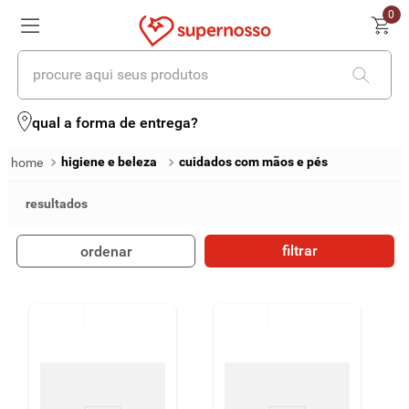
0
procure aqui seus produtos
termos mais buscados
qual a forma de entrega?
1
º
cerveja
higiene e beleza
cuidados com mãos e pés
2
º
leite
3
º
cafe
filtrar
ordenar
4
º
iogurte
5
º
queijo
6
º
biscoito
7
º
vinhos