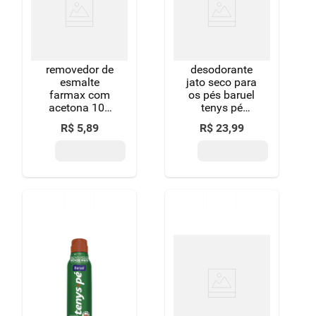
8
º
detergente
9
º
macarrão
removedor de
desodorante
10
º
chocolate
esmalte
jato seco para
farmax com
os pés baruel
acetona 100
tenys pé
ml
original frasco
R$
5
,
89
R$
23
,
99
150ml spray