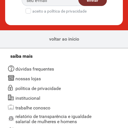
enviar
Esmaltes e bases
aceito a política de privacidade
Agora que você colocou os acessórios para cuidar das mãos e dos
pés, que tal dar um pouco de estilo a eles? O Supernosso tem uma
variedade de
esmaltes e bases em diferentes texturas e cores para
você aproveitar
.
voltar ao início
Por aqui, você encontra esmalte cremoso da Risqué, removedor de
esmalte à base de acetona, esmalte nutri com base pró-
fortalecimento em 8 ml, além de esmaltes transparentes e com óleos
saiba mais
naturais. São diferentes cores para você aproveitar e comprar agora
mesmo!
dúvidas frequentes
Talcos e desodorantes para os pés
nossas lojas
Para manter a higiene dos seus pés em um dia intenso de trabalho
política de privacidade
ou de atividades físicas, temos disponíveis diferentes opções de
institucional
talcos e desodorantes para os pés, em pó ou aerossol.
trabalhe conosco
Os produtos da Baruel, como Tenys Pé, são oferecidos com
ação
antisséptica que combate 99% dos fungos e bactérias
. Esse
relatório de transparência e igualdade
desodorante pode ser aplicado tanto antes como depois das
salarial de mulheres e homens
atividades esportivas.