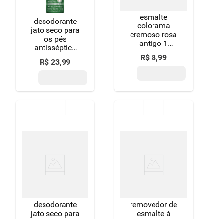
esmalte
desodorante
colorama
jato seco para
cremoso rosa
os pés
antigo 1
antisséptico
unidade
baruel tenys
R$
8
,
99
R$
23
,
99
pé canforado
frasco 150ml
spray
desodorante
removedor de
jato seco para
esmalte à