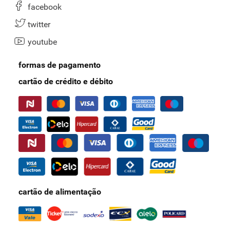
Após conhecer os detalhes dos produtos que formam a seção,
facebook
escolha o seu favorito e finalize o pedido com o cartão
Nosso Pay
.
Ao usá-lo, é possível aproveitar inúmeros benefícios: ofertas
twitter
exclusivas, praticidade, descontos, frete grátis nas compras acima
youtube
de R$ 100 e muito mais. Peça o seu cartão e garanta as vantagens!
formas de pagamento
cartão de crédito e débito
cartão de alimentação