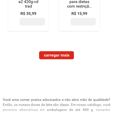
a2 420g-vd
para dietas
trad
com restrição
de lactose
R$
35
,
99
R$
15
,
99
piracanjuba
pote 350g
Você ama comer pratos adocicados e não abre mão de qualidade?
Então, os nossos doces de leite são ideais. Em nosso catálogo, você
encontra alternativas em
embalagens de até 800 g
, tamanho