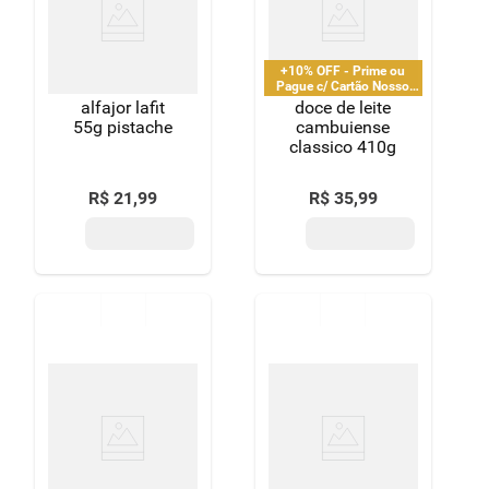
+10% OFF - Prime ou
Pague c/ Cartão Nosso
Pay
alfajor lafit
doce de leite
55g pistache
cambuiense
classico 410g
R$
21
,
99
R$
35
,
99