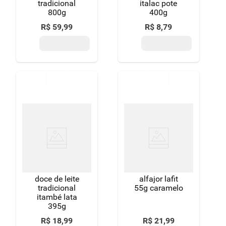
tradicional
italac pote
800g
400g
R$
59
,
99
R$
8
,
79
doce de leite
alfajor lafit
tradicional
55g caramelo
itambé lata
395g
R$
18
,
99
R$
21
,
99