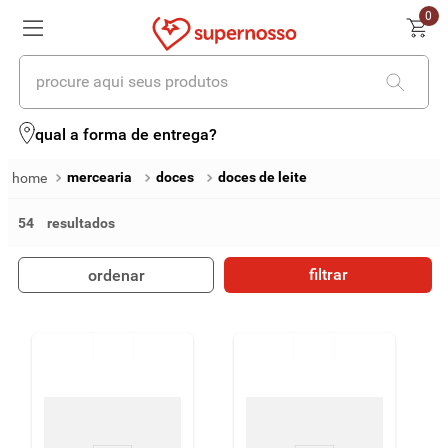
0
procure aqui seus produtos
termos mais buscados
qual a forma de entrega?
1
º
cerveja
mercearia
doces
doces de leite
2
º
leite
54
3
º
cafe
filtrar
ordenar
4
º
iogurte
5
º
vinhos
6
º
biscoito
7
º
queijo