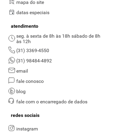
mapa do site
Sacia a vontade de comer doces;
datas especiais
Oferece inúmeras possibilidades de consumo, já que pode
acompanhar frutas, pães, bolos e muito mais.
atendimento
Pode comer doce de leite na dieta?
seg. à sexta de 8h às 18h sábado de 8h
às 12h
Como falamos anteriormente, o alimento é dono de diversos pontos
(31) 3369-4550
positivos. Por ser um carboidrato de rápida absorção, ele pode atuar
positivamente na reeducação alimentar. Porém, para aproveitar os
(31) 98484-4892
benefícios do item,
é necessário consumir pequenas porções
.
email
Para quem segue dietas mais restritivas, indicamos os
doces diet e
light
.
fale conosco
Onde comprar doce de leite em BH?
blog
Você mora em Belo Horizonte e está em busca de um supermercado
fale com o encarregado de dados
delivery para comprar doce de leite em creme ou pedaço? Então,
o
Supernosso é a alternativa perfeita
para você! A nossa seleção
redes sociais
reúne versões clássicas e com outros ingredientes, como itens com
chocolate.
instagram