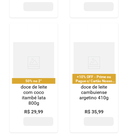
+10% OFF - Prime ou
50% no 2°
Pague c/ Cartão Nosso
Pay
doce de leite
doce de leite
com coco
cambuiense
itambé lata
argetino 410g
800g
R$
29
,
99
R$
35
,
99