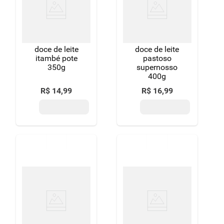
8
º
detergente
9
º
macarrão
doce de leite
doce de leite
10
º
chocolate
itambé pote
pastoso
350g
supernosso
400g
R$
14
,
99
R$
16
,
99