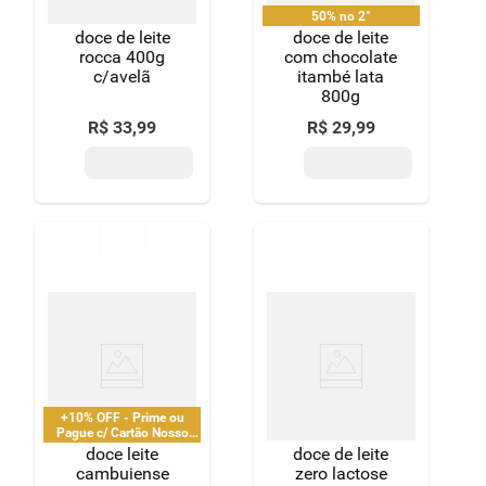
50% no 2°
doce de leite
doce de leite
rocca 400g
com chocolate
c/avelã
itambé lata
800g
R$
33
,
99
R$
29
,
99
+10% OFF - Prime ou
Pague c/ Cartão Nosso
Pay
doce leite
doce de leite
cambuiense
zero lactose