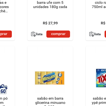
as e
barra ufe com 5
ciclo 
 cores
unidades 180g cada
750ml ac
chê
agem
a
R$
27
,
99
R$
prar
comprar
lista
lista
em pó
sabão em barra
sabão e
em
glicerina minuano
ypê pri