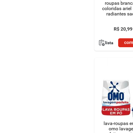
roupas branc
coloridas ariel
radiantes sa
700ml embal
econômic
R$
20
,
99
com
lista
lava-roupas 
omo lavag