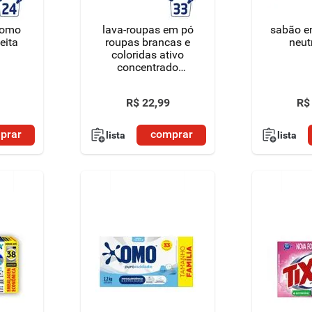
 omo
lava-roupas em pó
sabão e
eita
roupas brancas e
neut
coloridas ativo
concentrado
brilhante limpeza
total caixa 2,2kg
R$
22
,
99
R$
tamanho família
prar
comprar
lista
lista