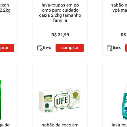
tixan
lava-roupas em pó
sabão e
2,2kg
omo puro cuidado
ypê ma
caixa 2,2kg tamanho
família
R$
31
,
99
R$
prar
comprar
lista
lista
quido
sabão de coco em
lava ro