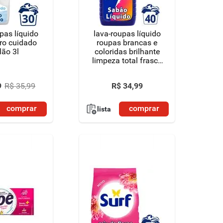
pas líquido
lava-roupas líquido
ro cuidado
roupas brancas e
lão 3l
coloridas brilhante
limpeza total frasco
3l
9
R$
35
,
99
R$
34
,
99
comprar
comprar
lista