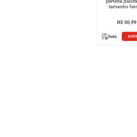
perfeita pacot
tamanho fam
R$
50
,
99
com
lista