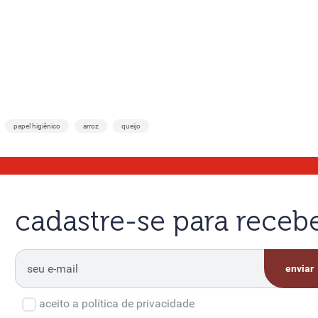
papel higiênico
arroz
queijo
cadastre-se para rece
enviar
aceito a política de privacidade