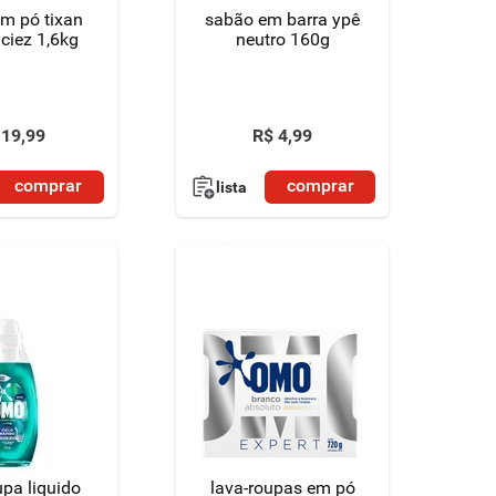
m pó tixan
sabão em barra ypê
ciez 1,6kg
neutro 160g
19
,
99
R$
4
,
99
comprar
comprar
lista
upa liquido
lava-roupas em pó