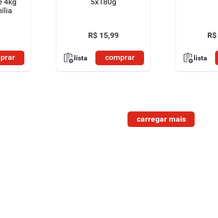
e 4kg
5x180g
ília
R$
15
,
99
R$
prar
comprar
lista
lista