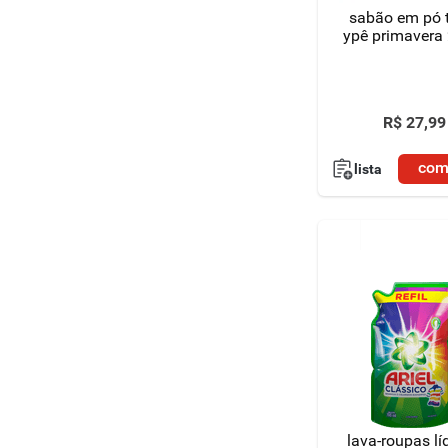
sabão em pó 
ypê primavera 
R$
27
,
99
com
lista
lava-roupas lí