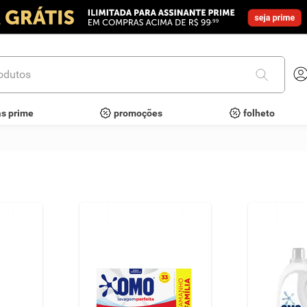
utos
as prime
promoções
folheto