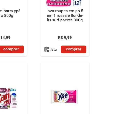
m barra ypê
lava-roupas em pó 5
ro 800g
em 1 rosas e flor-de-
lis surf pacote 800g
14
,
99
R$
9
,
99
comprar
comprar
lista