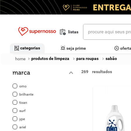
procure aqui seus prod
listas
termos mais buscados
categorias
seja prime
ofert
1
º
cerveja
produtos de limpeza
para roupas
sabão
2
º
leite
marca
269
3
º
cafe
omo
4
º
iogurte
brilhante
tixan
5
º
vinhos
surf
6
º
biscoito
ype
ariel
7
º
queijo