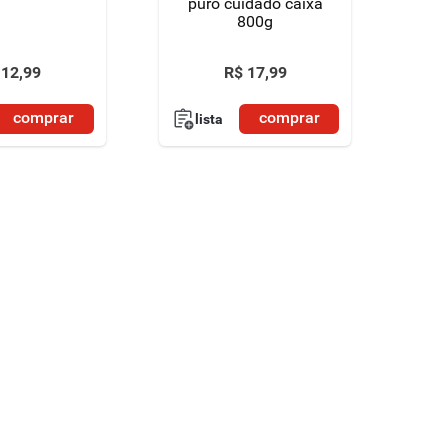
puro cuidado caixa
800g
12
,
99
R$
17
,
99
comprar
comprar
lista