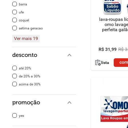
barra
8
º
detergente
ufe
lava-roupas lí
coquel
9
º
macarrão
omo lavag
setima geracao
perfeita galã
10
º
chocolate
Ver mais 19
R$
31
,
99
R$
3
desconto
com
lista
até 20%
de 20% a 30%
acima de 30%
promoção
yes