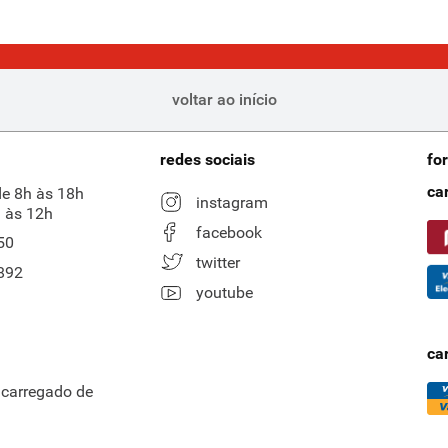
voltar ao início
redes sociais
fo
ca
de 8h às 18h
instagram
 às 12h
facebook
50
twitter
892
youtube
ca
ncarregado de