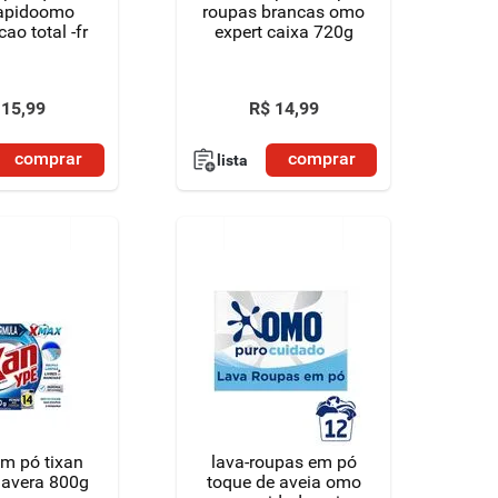
rapidoomo
roupas brancas omo
ao total -fr
expert caixa 720g
15
,
99
R$
14
,
99
comprar
comprar
lista
m pó tixan
lava-roupas em pó
mavera 800g
toque de aveia omo