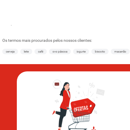
.
Os termos mais procurados pelos nossos clientes:
cerveja
leite
café
ovo páscoa
iogurte
biscoito
macarrão