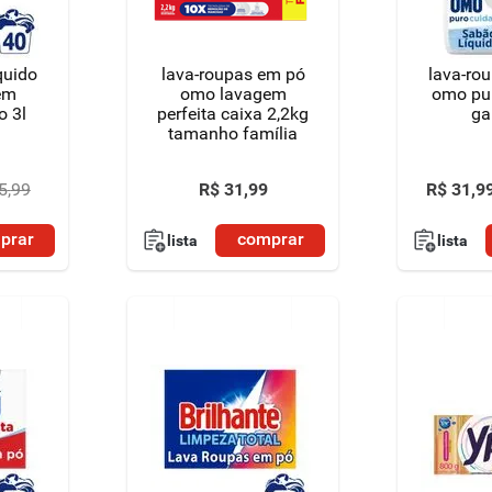
quido
lava-roupas em pó
lava-rou
em
omo lavagem
omo pu
o 3l
perfeita caixa 2,2kg
ga
tamanho família
5
,
99
R$
31
,
99
R$
31
,
9
prar
comprar
lista
lista