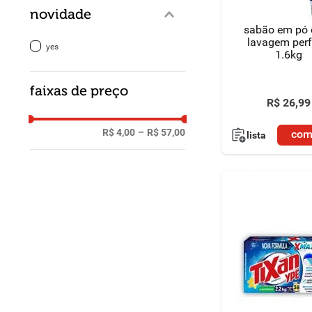
novidade
sabão em pó
lavagem perf
yes
1.6kg
faixas de preço
R$
26
,
99
R$ 4,00
–
R$ 57,00
com
lista