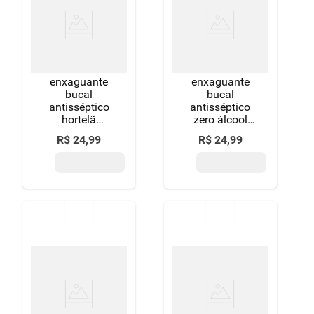
8
º
detergente
9
º
macarrão
10
º
chocolate
enxaguante
enxaguante
bucal
bucal
antisséptico
antisséptico
hortelã
zero álcool
listerine cool
melancia &
R$
24
,
99
R$
24
,
99
mint frasco
hortelã
leve 500ml
listerine frasco
pague 350ml
500ml leve
mais pague
menos