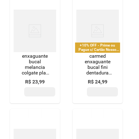
+10% OFF - Prime ou
Pague c/ Cartão Nosso
Pay
enxaguante
carmed
bucal
enxaguante
melancia
bucal fini
colgate plax
dentadura
frasco 500ml
250ml
R$
23
,
99
R$
24
,
99
leve mais
pague menos