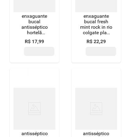
enxaguante
enxaguante
bucal
bucal fresh
antisséptico
mint rock in rio
hortelã
colgate plax
listerine cool
frasco leve
R$
17
,
99
R$
22
,
29
mint frasco
500ml pague
250ml
350ml
antisséptico
antisséptico