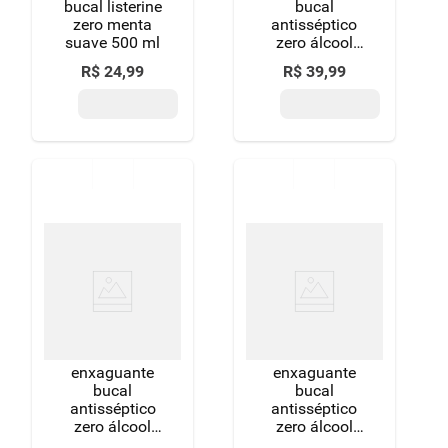
bucal listerine
bucal
zero menta
antisséptico
suave 500 ml
zero álcool
hortelã suave
R$
24
,
99
R$
39
,
99
listerine cool
mint
refrescância
suave frasco
1l leve mais
pague menos
enxaguante
enxaguante
bucal
bucal
antisséptico
antisséptico
zero álcool
zero álcool
menta suave
melancia &