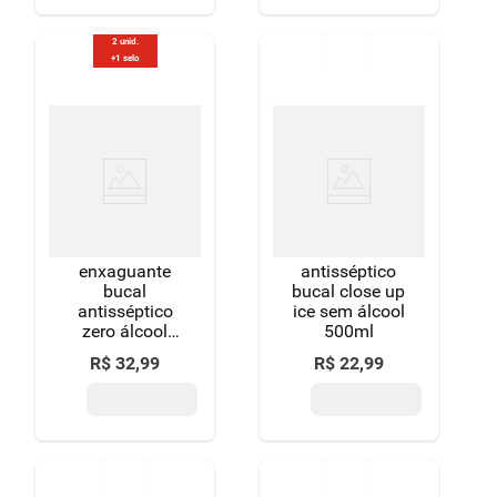
1l leve mais
pague menos
2 unid.
+1 selo
enxaguante
antisséptico
bucal
bucal close up
antisséptico
ice sem álcool
zero álcool
500ml
menta fresca
R$
32
,
99
R$
22
,
99
listerine
cuidado total
frasco 500ml