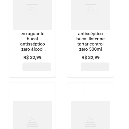
enxaguante
antisséptico
bucal
bucal listerine
antisséptico
tartar control
zero álcool
zero 500ml
fresh mint
R$
32
,
99
R$
32
,
99
colgate plax
frasco leve
750ml pague
500ml