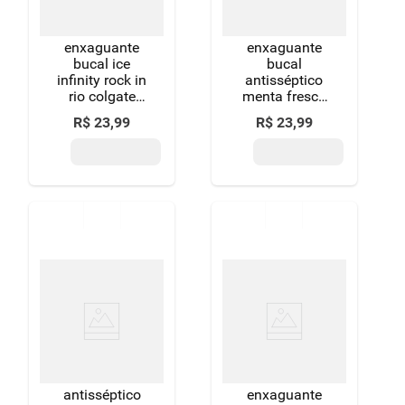
enxaguante
enxaguante
bucal ice
bucal
infinity rock in
antisséptico
rio colgate
menta fresca
plax frasco
listerine
R$
23
,
99
R$
23
,
99
leve 500ml
cuidado total
pague 350ml
frasco 250ml
antisséptico
enxaguante