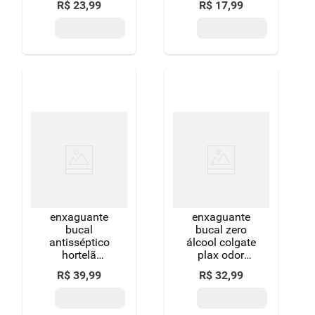
R$
23
,
99
R$
17
,
99
listerine tartar
hortelã
control frasco
listerine frasco
250ml
250ml
enxaguante
enxaguante
bucal
bucal zero
antisséptico
álcool colgate
hortelã
plax odor
listerine cool
control frasco
R$
39
,
99
R$
32
,
99
mint
leve 750ml
refrescância
pague 500ml
intensa frasco