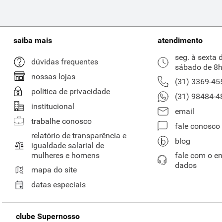
saiba mais
atendimento
seg. à sexta 
dúvidas frequentes
sábado de 8h
nossas lojas
(31) 3369-45
política de privacidade
(31) 98484-4
institucional
email
trabalhe conosco
fale conosco
relatório de transparência e
blog
igualdade salarial de
mulheres e homens
fale com o e
dados
mapa do site
datas especiais
clube Supernosso