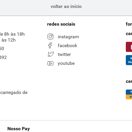
voltar ao início
redes sociais
fo
ca
de 8h às 18h
instagram
 às 12h
facebook
50
twitter
892
youtube
ca
ncarregado de
Nosso Pay