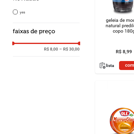
8
º
detergente
yes
geleia de mo
9
º
macarrão
natural predi
faixas de preço
copo 180
10
º
chocolate
R$ 8,00
–
R$ 30,00
R$
8
,
99
com
lista