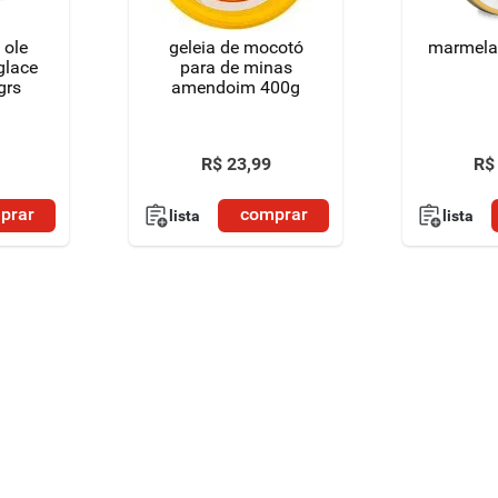
 ole
geleia de mocotó
marmela
glace
para de minas
grs
amendoim 400g
R$
23
,
99
R$
prar
comprar
lista
lista