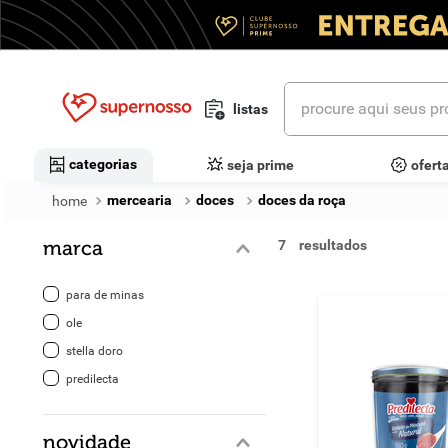
procure aqui seus prod
listas
termos mais buscados
categorias
seja prime
ofert
1
º
cerveja
mercearia
doces
doces da roça
2
º
leite
marca
7
3
º
cafe
para de minas
4
º
iogurte
ole
stella doro
5
º
queijo
predilecta
6
º
biscoito
novidade
7
º
vinhos