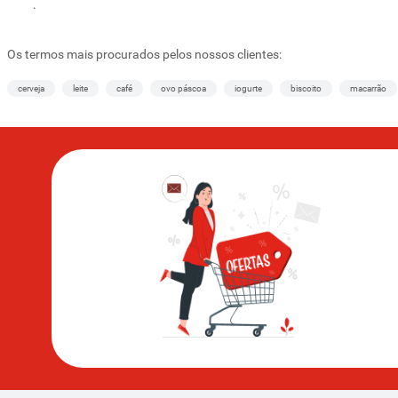
.
Os termos mais procurados pelos nossos clientes:
cerveja
leite
café
ovo páscoa
iogurte
biscoito
macarrão