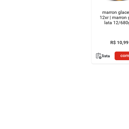
marron glace
12xr | marron 
lata 12/680
R$
10
,
99
com
lista