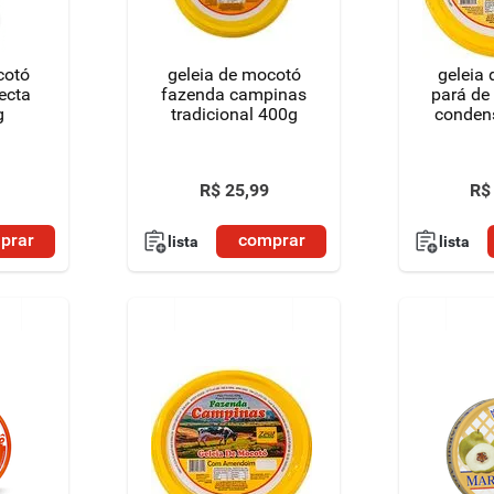
cotó
geleia de mocotó
geleia
lecta
fazenda campinas
pará de 
g
tradicional 400g
conden
R$
25
,
99
R$
prar
comprar
lista
lista