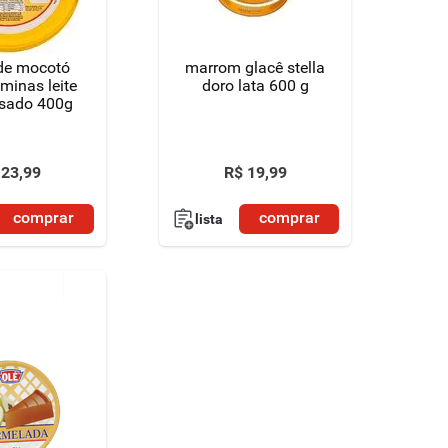
 de mocotó
marrom glacê stella
minas leite
doro lata 600 g
sado 400g
23
,
99
R$
19
,
99
comprar
comprar
lista