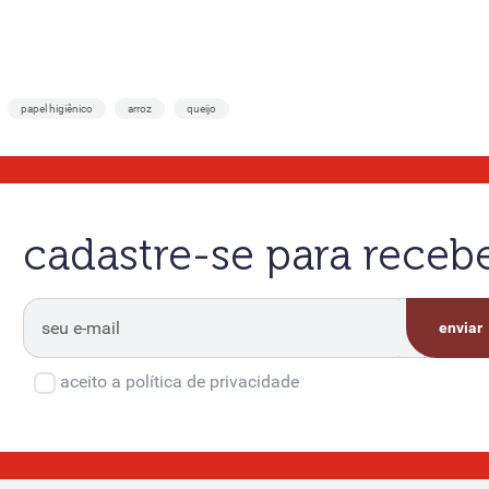
papel higiênico
arroz
queijo
cadastre-se para rece
enviar
aceito a política de privacidade