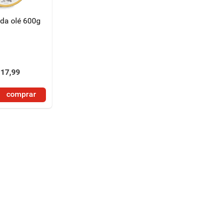
da olé 600g
17
,
99
comprar