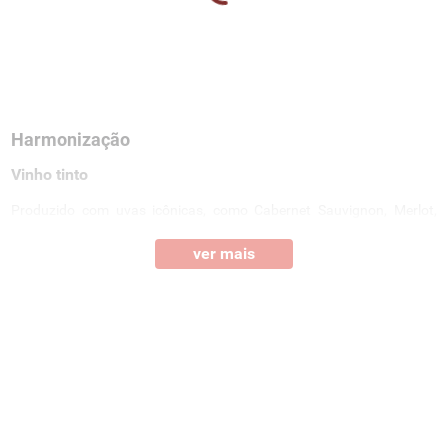
Harmonização
Vinho tinto
Produzido com uvas icônicas, como Cabernet Sauvignon, Merlot,
Malbec e Syrah, o vinho tinto é marcado por sua cor intensa,
presença de taninos e longa persistência aromática.
ver mais
Devido a essa estrutura, ele é a referência ideal para harmonizar com
carnes vermelhas grelhadas, massas ao molho robusto ou
queijos
curados
.
Seja um exemplar do Douro ou de Bordeaux, o vinho tinto
seco é sinônimo de elegância tanto em jantares sofisticados quanto
no dia a dia.
Vinho branco
Elaborado a partir de castas como Chardonnay e Sauvignon Blanc, o