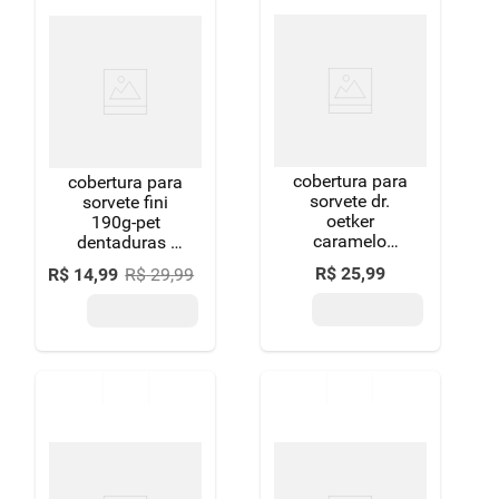
cobertura para
cobertura para
sorvete dr.
sorvete fini
oetker
190g-pet
caramelo
dentaduras -
190g
sabor
R$
25
,
99
R$
14
,
99
R$
29
,
99
morango e
framboesa