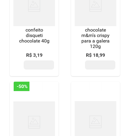
confeito
chocolate
disqueti
m&m's crispy
chocolate 40g
para a galera
120g
R$
3
,
19
R$
18
,
99
-
50%