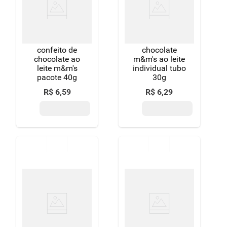
8
º
detergente
9
º
macarrão
confeito de
chocolate
10
º
chocolate
chocolate ao
m&m's ao leite
leite m&m's
individual tubo
pacote 40g
30g
R$
6
,
59
R$
6
,
29