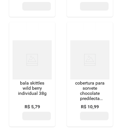
bala skittles
cobertura para
wild berry
sorvete
individual 38g
chocolate
predilecta
premium
R$
5
,
79
R$
10
,
99
squeeze 220g
grátis 20g