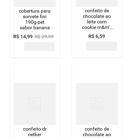
confeito de
cobertura para
chocolate ao
sorvete fini
leite com
190g-pet
cookie m&m's
sabor banana
pacote 35g
R$
6
,
59
R$
14
,
99
R$
29
,
99
confeito dr
confeito de
oetker
chocolate ao