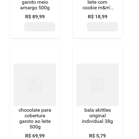
garoto meio
leite com
amargo 500g
cookie m&m's
para
R$
89
,
99
R$
18
,
99
compartilhar
pouch 120g
chocolate para
bala skittles
cobertura
original
garoto ao leite
individual 38g
500g
R$
69
,
99
R$
5
,
79