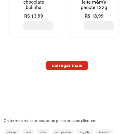
chocolate
leite m&m's
bolinha
pacote 132g
R$
13
,
99
R$
18
,
99
Os termos mais procurados pelos nossos clientes:
cerveja
leite
café
ovo páscoa
iogurte
biscoito