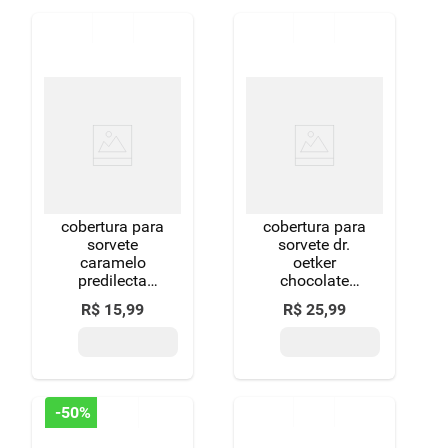
cobertura para
cobertura para
sorvete
sorvete dr.
caramelo
oetker
predilecta
chocolate
premium
190g
R$
15
,
99
R$
25
,
99
squeeze 220g
grátis 20g
-
50%