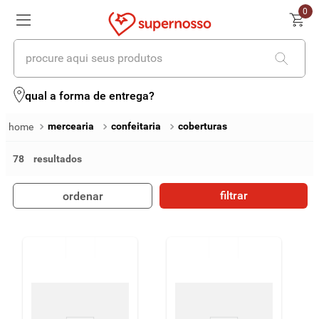
0
procure aqui seus produtos
termos mais buscados
qual a forma de entrega?
1
º
cerveja
mercearia
confeitaria
coberturas
2
º
leite
78
3
º
cafe
filtrar
ordenar
4
º
iogurte
5
º
queijo
6
º
vinhos
7
º
biscoito