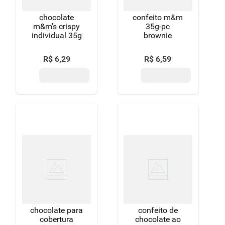
chocolate
confeito m&m
m&m's crispy
35g-pc
individual 35g
brownie
R$
6
,
29
R$
6
,
59
chocolate para
confeito de
cobertura
chocolate ao