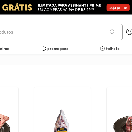
utos
prime
promoções
folheto