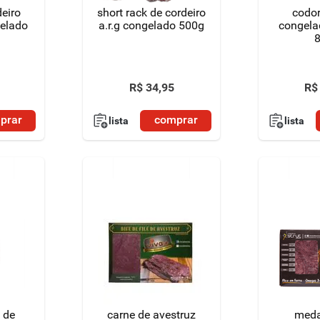
deiro
short rack de cordeiro
codo
a.r.g congelado 500g
congela
R$
34
,
95
R$
prar
comprar
lista
lista
 de
carne de avestruz
meda