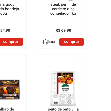
rna good
steak pernil de
do bandeja
cordeiro a.r.g
860g
congelado 1kg
54
,
90
R$
69
,
90
comprar
comprar
lista
lhão de
peito de pato villa