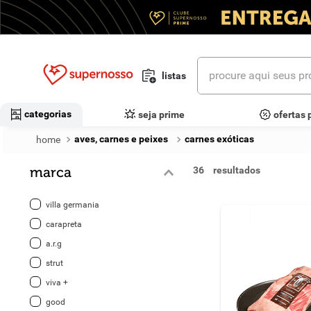
procure aqui seus prod
listas
termos mais buscados
categorias
seja prime
ofertas 
1
º
cerveja
aves, carnes e peixes
carnes exóticas
2
º
leite
marca
36
3
º
cafe
villa germania
4
º
iogurte
carapreta
a.r.g
5
º
queijo
strut
6
º
vinhos
viva +
good
7
º
biscoito