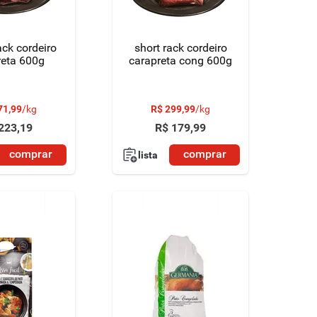
ack cordeiro
short rack cordeiro
reta 600g
carapreta cong 600g
71
,
99
/
kg
R$
299
,
99
/
kg
223
,
19
R$
179
,
99
comprar
comprar
lista