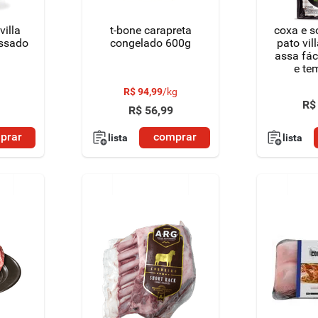
villa
t-bone carapreta
coxa e s
ssado
congelado 600g
pato vil
assa fác
e te
conge
R$
94
,
99
/
kg
R$
R$
56
,
99
prar
comprar
lista
lista