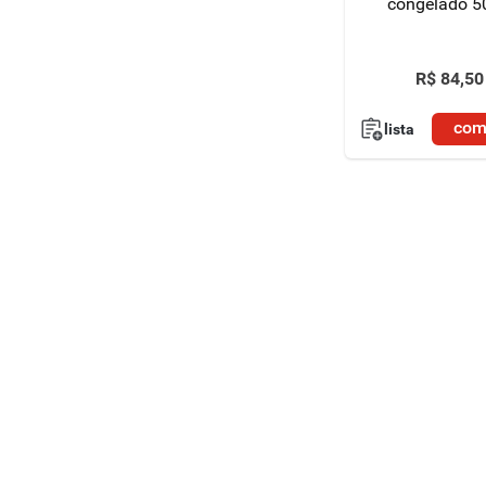
congelado 5
R$
84
,
50
com
lista