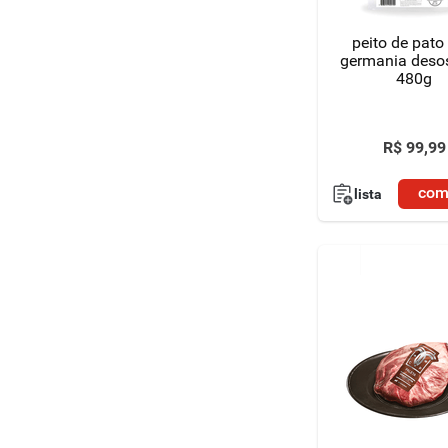
peito de pato 
germania deso
480g
R$
99
,
99
com
lista