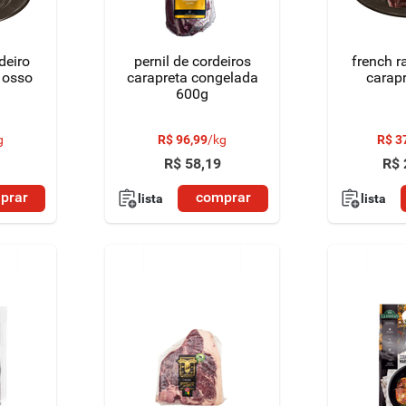
deiro
pernil de cordeiros
french r
 osso
carapreta congelada
carap
600g
g
R$
96
,
99
/
kg
R$
3
R$
58
,
19
R$
prar
comprar
lista
lista