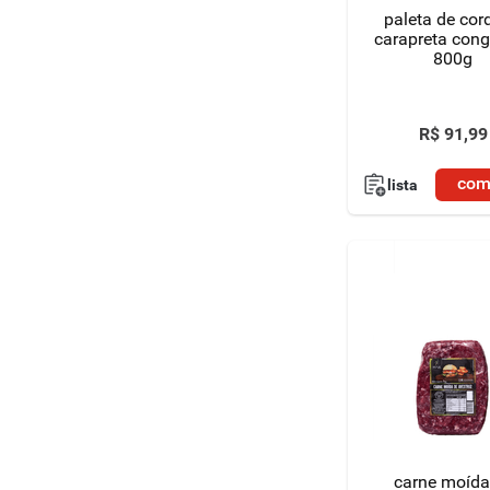
paleta de cor
carapreta congelado
800g
R$
91
,
99
com
lista
carne moída