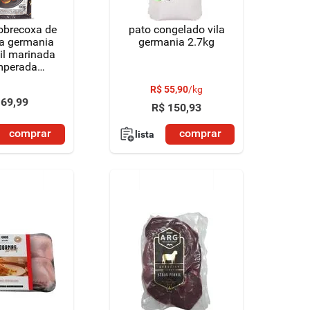
obrecoxa de
pato congelado vila
la germania
germania 2.7kg
il marinada
mperada
lada 700g
R$
55
,
90
/
kg
69
,
99
R$
150
,
93
comprar
comprar
lista