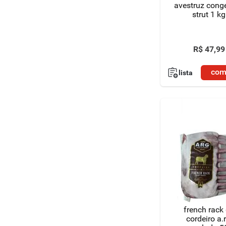
avestruz cong
strut 1 kg
R$
47
,
99
com
lista
french rack
cordeiro a.r