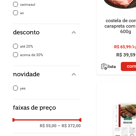
caimasul
8
º
detergente
sn
costela de cor
9
º
macarrão
carapreta com
600g
desconto
10
º
chocolate
até 20%
R$
65
,
99
/
k
R$
39
,
59
acima de 30%
com
lista
novidade
yes
faixas de preço
R$ 55,00
–
R$ 372,00