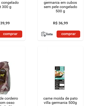
z congelado
germania em cubos
t 300 g
sem pele congelado
500 g
39
,
99
R$
36
,
99
comprar
comprar
lista
de cordeiro
carne moída de pato
 com osso
villa germania 500g