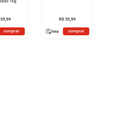
lado 1kg
39
,
99
R$
35
,
99
comprar
comprar
lista