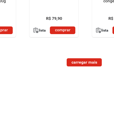
00g
conge
R$
79
,
90
R$
prar
comprar
lista
lista