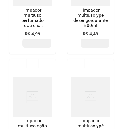
limpador
limpador
multiuso
multiuso ypê
perfumado
desengordurante
uau cha
500ml
branco 480ml
R$
4
,
99
R$
4
,
49
limpador
limpador
multiuso ação
multiuso ypê