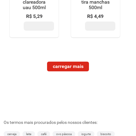
clareadora
tira manchas
uau 500ml
500ml
R$
5
,
29
R$
4
,
49
Os termos mais procurados pelos nossos clientes:
cerveja
leite
café
ovo páscoa
iogurte
biscoito