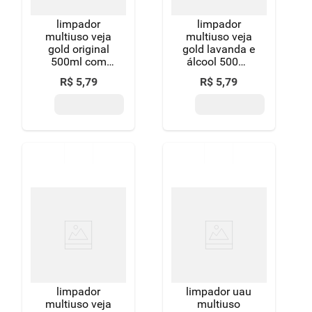
limpador
limpador
multiuso veja
multiuso veja
gold original
gold lavanda e
500ml com
álcool 500ml
10% de
com 10% de
R$
5
,
79
R$
5
,
79
desconto
desconto
limpador
limpador uau
multiuso veja
multiuso