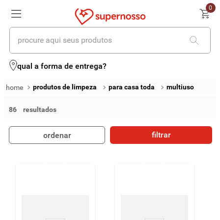
0
procure aqui seus produtos
termos mais buscados
qual a forma de entrega?
1
º
cerveja
produtos de limpeza
para casa toda
multiuso
2
º
leite
86
3
º
cafe
filtrar
ordenar
4
º
iogurte
5
º
queijo
6
º
biscoito
7
º
vinhos