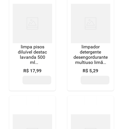
limpa pisos
limpador
diluível destac
detergente
lavanda 500
desengordurante
ml
multiuso limão
embalagem
siciliano uau
R$
17
,
99
R$
5
,
29
econômica
squeeze 500ml