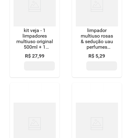
kit veja - 1
limpador
limpadores
multiuso rosas
multiuso original
& sedução uau
500ml + 1
perfumes
limpador
squeeze
R$
27
,
99
R$
5
,
29
cozinha
500ml
desengordurante
limão 500ml + 1
limpador
banheiro tira
limo 500ml