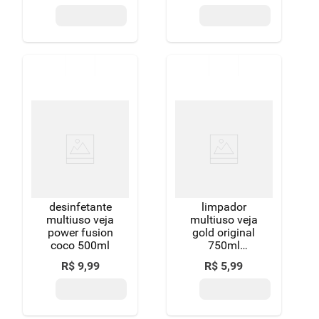
desconto
desconto
desinfetante
limpador
multiuso veja
multiuso veja
power fusion
gold original
coco 500ml
750ml
embalagem
R$
9
,
99
R$
5
,
99
econômica