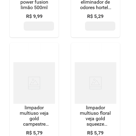
power fusion
eliminador de
limão 500ml
odores hortelã
500ml
R$
9
,
99
R$
5
,
29
limpador
limpador
multiuso veja
multiuso floral
gold
veja gold
campestre
squeeze
500ml com
500ml grátis
R$
5
,
79
R$
5
,
79
10% de
10% de