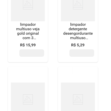
8
º
detergente
9
º
chocolate
limpador
limpador
10
º
macarrão
multiuso veja
detergente
gold original
desengordurante
com 3
multiuso
unidades de
lavanda uau
R$
15
,
99
R$
5
,
29
500ml
squeeze 500ml