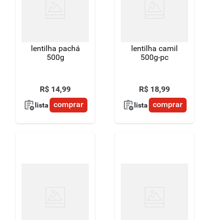
8
º
detergente
9
º
macarrão
lentilha pachá
lentilha camil
10
º
chocolate
500g
500g-pc
R$
14
,
99
R$
18
,
99
comprar
comprar
lista
lista