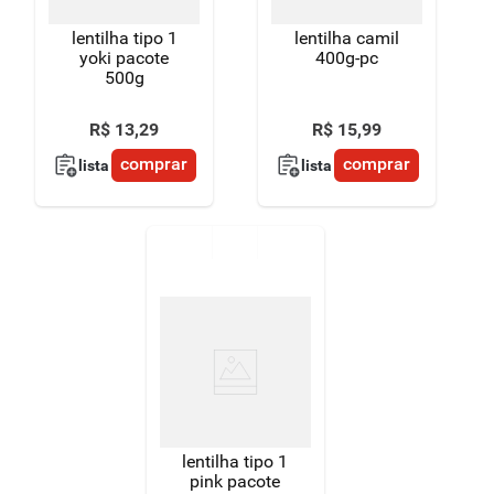
lentilha tipo 1
lentilha camil
yoki pacote
400g-pc
500g
R$
13
,
29
R$
15
,
99
comprar
comprar
lista
lista
lentilha tipo 1
pink pacote