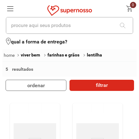
0
procure aqui seus produtos
termos mais buscados
qual a forma de entrega?
1
º
cerveja
viver bem
farinhas e grãos
lentilha
2
º
leite
5
3
º
cafe
filtrar
ordenar
4
º
iogurte
5
º
queijo
6
º
vinhos
7
º
biscoito