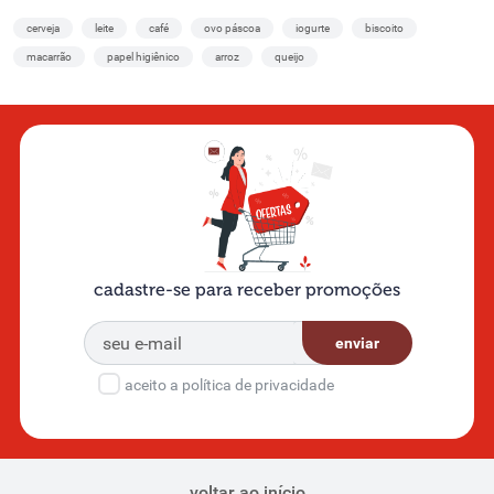
cerveja
leite
café
ovo páscoa
iogurte
biscoito
macarrão
papel higiênico
arroz
queijo
cadastre-se para receber promoções
enviar
aceito a política de privacidade
voltar ao início