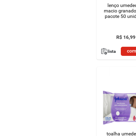
lenço umede
macio granado
pacote 50 uni
R$
16
,
99
com
lista
toalha umede