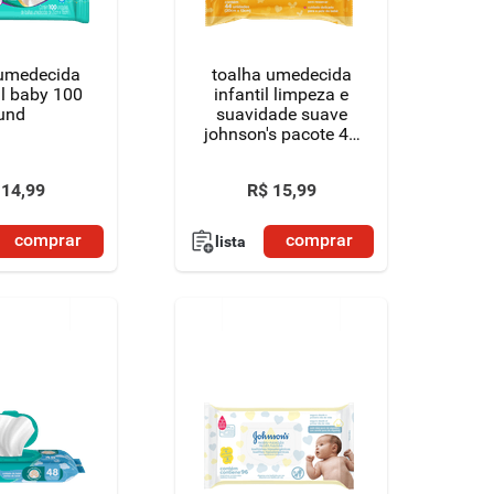
 umedecida
toalha umedecida
l baby 100
infantil limpeza e
und
suavidade suave
johnson's pacote 44
unidades
14
,
99
R$
15
,
99
comprar
comprar
lista