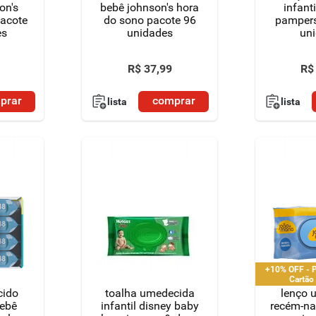
on's
bebê johnson's hora
infant
pacote
do sono pacote 96
pampers
es
unidades
un
R$
37
,
99
R$
prar
comprar
lista
lista
+10% OFF - P
Cartão
cido
toalha umedecida
lenço 
bebê
infantil disney baby
recém-na