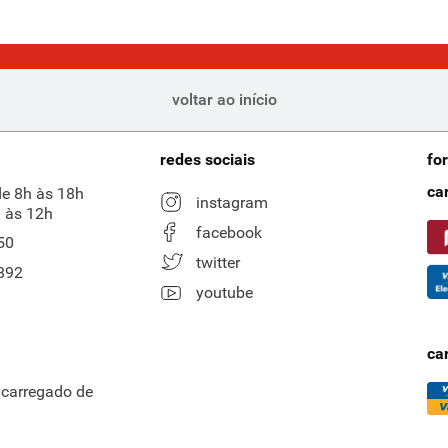
voltar ao início
redes sociais
fo
ca
de 8h às 18h
instagram
 às 12h
facebook
50
twitter
892
youtube
ca
ncarregado de