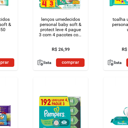
cidos
lenços umedecidos
toalha
soft &
personal baby soft &
persona
 50
protect leve 4 pague
3 com 4 pacotes com
50 lenços - total de
200 lenços
R$
26
,
99
R$
prar
comprar
lista
lista