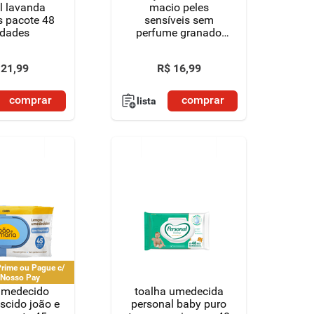
il lavanda
macio peles
 pacote 48
sensíveis sem
idades
perfume granado
bebê pacote 50
unidades
21
,
99
R$
16
,
99
comprar
comprar
lista
rime ou Pague c/
 Nosso Pay
umedecido
toalha umedecida
scido joão e
personal baby puro