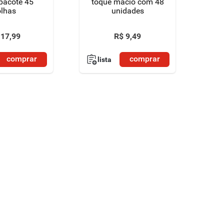
pacote 45
toque macio com 48
olhas
unidades
17
,
99
R$
9
,
49
comprar
comprar
lista