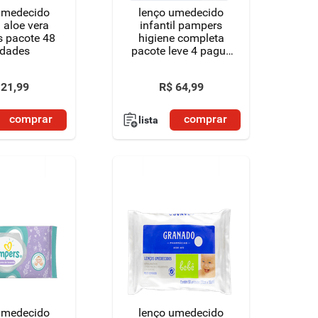
umedecido
lenço umedecido
l aloe vera
infantil pampers
 pacote 48
higiene completa
idades
pacote leve 4 pague
3 unidades de 48
lenços cada
21
,
99
R$
64
,
99
comprar
comprar
lista
umedecido
lenço umedecido