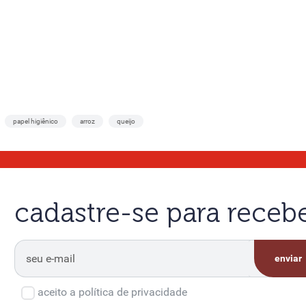
papel higiênico
arroz
queijo
cadastre-se para rece
enviar
aceito a política de privacidade