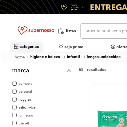
procure aqui seus prod
listas
termos mais buscados
categorias
seja prime
ofert
1
º
cerveja
higiene e beleza
infantil
lenços umidecidos
2
º
leite
marca
65
3
º
cafe
pampers
4
º
iogurte
personal
huggies
5
º
vinhos
select wipe
6
º
biscoito
johnsons
clin off
7
º
queijo