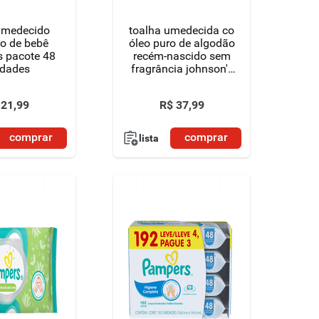
umedecido
toalha umedecida co
o de bebê
óleo puro de algodão
 pacote 48
recém-nascido sem
idades
fragrância johnson's
pacote 96 unidades
21
,
99
R$
37
,
99
comprar
comprar
lista