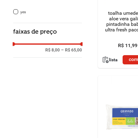
yes
toalha umede
aloe vera gal
pintadinha ba
ultra fresh pac
faixas de preço
unidades
R$
11
,
99
R$ 8,00
–
R$ 65,00
com
lista