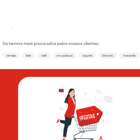
.
Os termos mais procurados pelos nossos clientes:
cerveja
leite
café
ovo páscoa
iogurte
biscoito
macarrão