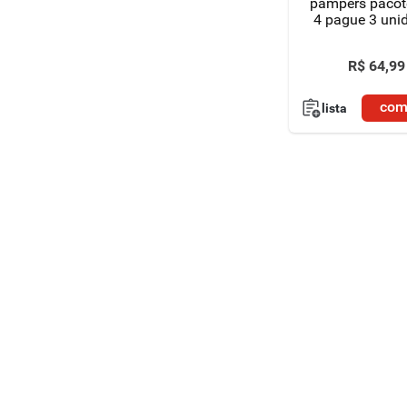
pampers pacot
4 pague 3 uni
de 48 lenços
R$
64
,
99
com
lista