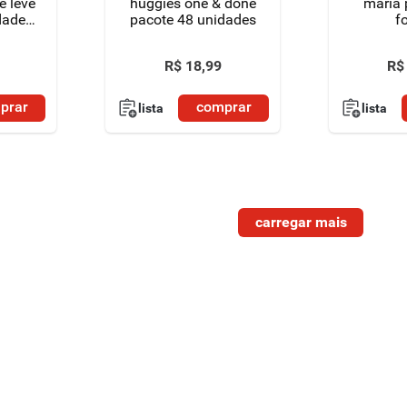
e leve
huggies one & done
maria 
dades
pacote 48 unidades
f
 cada
R$
18
,
99
R$
prar
comprar
lista
lista