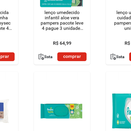
cida
lenço umedecido
lenço 
inha
infantil aloe vera
cuidad
bysec
pampers pacote leve
pampers
ote 48
4 pague 3 unidades
un
de 48 lenços cada
R$
64
,
99
R$
prar
comprar
lista
lista