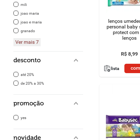
mili
8
º
detergente
joao maria
lenços umede
joao e maria
9
º
macarrão
personal baby 
granado
protect com
lenços
10
º
chocolate
Ver mais 7
R$
8
,
99
desconto
com
lista
até 20%
de 20% a 30%
promoção
yes
novidade