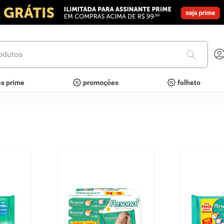
utos
as prime
promoções
folheto