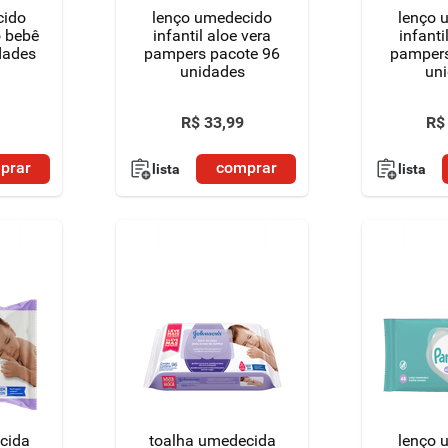
cido
lenço umedecido
lenço 
 bebê
infantil aloe vera
infanti
dades
pampers pacote 96
pampers
unidades
un
R$
33
,
99
R$
prar
comprar
lista
lista
cida
toalha umedecida
lenço 