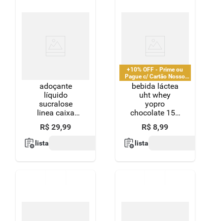
+10% OFF - Prime ou
Pague c/ Cartão Nosso
Pay
adoçante
bebida láctea
líquido
uht whey
sucralose
yopro
linea caixa
chocolate 15g
150ml 2
de proteínas
R$
29
,
99
R$
8
,
99
unidades
250ml
grátis 50% de
lista
lista
desconto na
2ª unidade