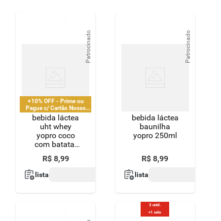
8
º
detergente
9
º
macarrão
Patrocinado
Patrocinado
10
º
chocolate
+10% OFF - Prime ou
Pague c/ Cartão Nosso
Pay
bebida láctea
bebida láctea
uht whey
baunilha
yopro coco
yopro 250ml
com batata-
doce 15g de
R$
8
,
99
R$
8
,
99
proteínas
250ml
lista
lista
3 unid.
+1 selo