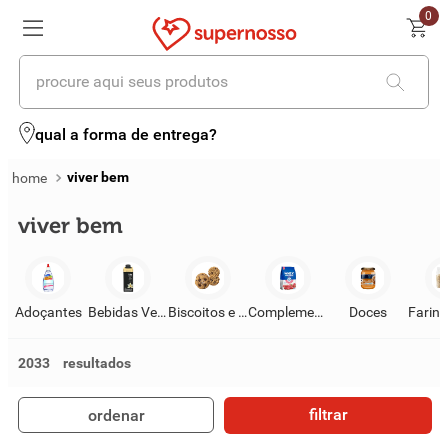
0
procure aqui seus produtos
termos mais buscados
qual a forma de entrega?
1
º
cerveja
viver bem
2
º
leite
viver bem
3
º
cafe
4
º
iogurte
Adoçantes
Bebidas Vegetais
Biscoitos e Snacks
Complementos e Suplementos
Doces
5
º
queijo
2033
6
º
vinhos
filtrar
ordenar
7
º
biscoito