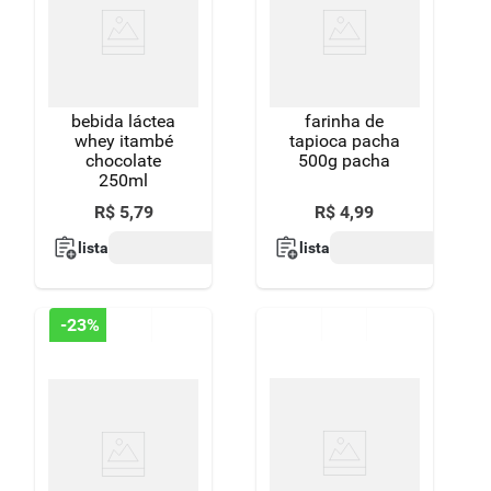
bebida láctea
farinha de
whey itambé
tapioca pacha
chocolate
500g pacha
250ml
R$
5
,
79
R$
4
,
99
lista
lista
-
23%