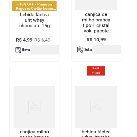
+10% OFF - Prime ou
Pague c/ Cartão Nosso
Pay
canjica de
bebida láctea
milho branca
uht whey
tipo 1 cristal
chocolate 15g
yoki pacote
400g
R$
10
,
99
R$
4
,
99
R$
6
,
49
lista
lista
3 unid.
+1 selo
canjica milho
bebida láctea