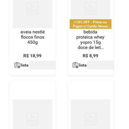
+10% OFF - Prime ou
Pague c/ Cartão Nosso
Pay
aveia nestlé
bebida
flocos finos
proteica whey
450g
yopro 15g
doce de leite
250ml
R$
18
,
99
R$
8
,
99
lista
lista