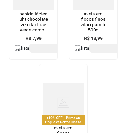
bebida láctea
aveia em
uht chocolate
flocos finos
zero lactose
vitao pacote
verde campo
500g
natural whey
R$
7
,
99
R$
13
,
99
caixa 250ml
lista
lista
+10% OFF - Prime ou
Pague c/ Cartão Nosso
Pay
aveia em