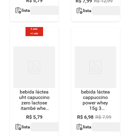
R$
5
,
79
R$
7
,
99
R$
12
,
99
lista
lista
3 unid.
+1 selo
bebida láctea
bebida láctea
uht capuccino
cappuccino
zero lactose
power whey
itambé whey
15g 3
caixa 250ml
corações
R$
5
,
79
R$
6
,
98
R$
7
,
99
260ml
lista
lista