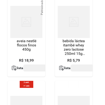
Patrocinado
aveia nestlé
bebida láctea
flocos finos
itambé whey
450g
zero lactose
250ml 15g
proteína
R$
18
,
99
R$
5
,
79
morango
lista
lista
3 unid.
+1 selo