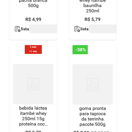
pacha branca
whey itambé
500g
baunilha
250ml
R$
4
,
99
R$
5
,
79
lista
lista
3 unid.
-
38%
+1 selo
bebida láctea
goma pronta
itambé whey
para tapioca
250ml 15g
da terrinha
proteína coco
pacote 500g
e batata doce