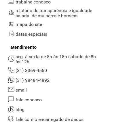
trabalhe conosco
página, você encontra os melhores produtos como granola
tradicional, farinha de aveia, chia em grãos, farelo de aveia, proteína
relatório de transparência e igualdade
de soja e muitos outros! Disponíveis pelas marcas:
Tia Sonia,
salarial de mulheres e homens
Vitapão, Leve Crock, Fit Food e mais.
mapa do site
Bebidas vegetais
datas especiais
Bebidas com alto teor de nutrientes, servem para completar a
alimentação de quem é vegano, vegetariano ou intolerante a lactose,
atendimento
como também para pessoas que prezam por um estilo de vida
seg. à sexta de 8h às 18h sábado de 8h
saudável. Encontre
bebidas à base de castanha-de-caju, laranja,
às 12h
abacaxi, pêssego, maçã e mais.
Disponível em marcas como Ades.
Venha conferir!
(31) 3369-4550
Qual a vantagem de usar adoçante?
(31) 98484-4892
Uma das principais vantagens de se usar adoçante é que esse
email
produto possui uma quantidade muito baixa de calorias do que o
fale conosco
açúcar. Dessa forma, ele não contribui para o seu consumo calórico,
o que ajuda quando se está querendo perder peso.
blog
Comer aveia todos os dias faz bem?
fale com o encarregado de dados
Ingerir aveia todos os dias traz diferentes benefícios para a nossa