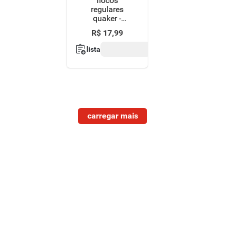
flocos
regulares
quaker -
embalagem
R$
17
,
99
econômica
450g
lista