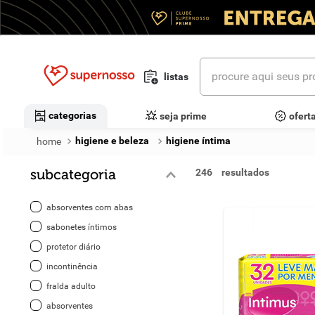
procure aqui seus prod
listas
termos mais buscados
categorias
seja prime
ofert
1
º
cerveja
higiene e beleza
higiene íntima
2
º
leite
subcategoria
246
3
º
cafe
absorventes com abas
4
º
iogurte
sabonetes íntimos
protetor diário
5
º
queijo
incontinência
6
º
biscoito
fralda adulto
absorventes
7
º
vinhos