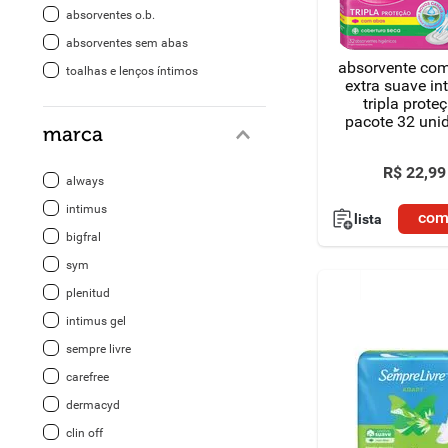
absorventes o.b.
8
º
detergente
absorventes sem abas
absorvente co
toalhas e lenços íntimos
9
º
macarrão
extra suave in
tripla prote
pacote 32 uni
10
º
chocolate
marca
R$
22
,
99
always
intimus
com
lista
bigfral
sym
plenitud
intimus gel
sempre livre
carefree
dermacyd
clin off