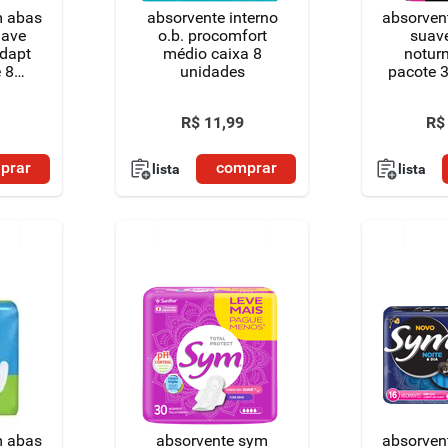
m abas
absorvente interno
absorven
uave
o.b. procomfort
suav
adapt
médio caixa 8
notur
 8
unidades
pacote 
grátis 4
R$
11
,
99
R$
prar
comprar
lista
lista
m abas
absorvente sym
absorven