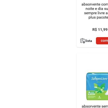
absorvente co
noite e dia s
sempre livre 
plus pacote
unidades
R$
11
,
99
com
lista
absorvente se