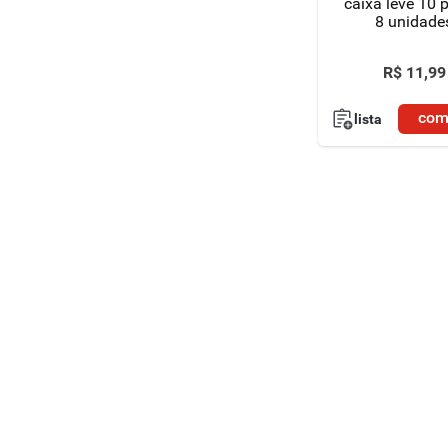
caixa leve 10 
8 unidade
R$
11
,
99
com
lista