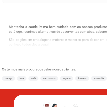
Mantenha a saúde íntima bem cuidada com os nossos produtos de
catálogo, reunimos alternativas de absorventes com abas, sabonet
São opções em embalagens maiores e menores para deixar em c
conheça todos eles a seguir!
Higiene íntima feminina: absorvente, lenço umede
Em nosso supermercado em Belo Horizonte, temos o compromisso 
mulheres
. Para escolher o melhor produto para atender às suas n
Os termos mais procurados pelos nossos clientes:
Absorventes e protetores: Always, Intimus e mais marca
cerveja
leite
café
ovo páscoa
iogurte
biscoito
macarrão
Seguros, os
absorventes com e sem abas e protetores diários
estão
total proteção e que não saia do lugar.
Os modelos sem aba são perfeitos para as mulheres que desejam u
suor e os pequenos corrimentos, os protetores são recomendados