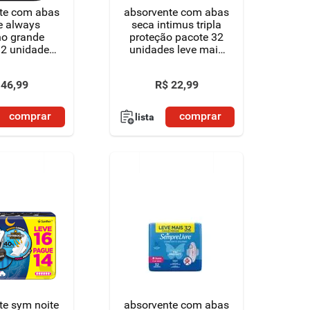
te com abas
absorvente com abas
e always
seca intimus tripla
no grande
proteção pacote 32
32 unidades
unidades leve mais
 absorventes
pague menos
46
,
99
R$
22
,
99
comprar
comprar
lista
te sym noite
absorvente com abas