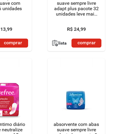
suave com
suave sempre livre
6 unidades
adapt plus pacote 32
unidades leve mais
pague menos
13
,
99
R$
24
,
99
comprar
comprar
lista
íntimo diário
absorvente com abas
 neutralize
suave sempre livre