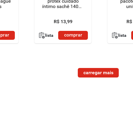
pague
protex cuidado
pacot
s
íntimo sachê 140ml
un
refil preço especial
R$
13
,
99
R$
prar
comprar
lista
lista