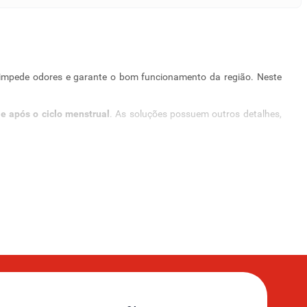
, impede odores e garante o bom funcionamento da região. Neste
e após o ciclo menstrual
. As soluções possuem outros detalhes,
or isso, a seção é formada por
soluções usadas e aprovadas por
o ideais para as pessoas que desejam uma alternativa que oferece
período menstrual e deseja encontrar uma solução para absorver o