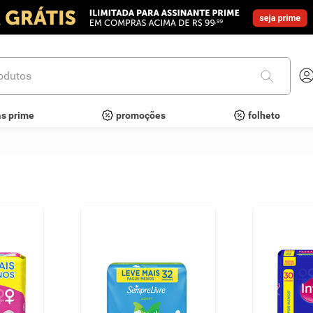
utos
as prime
promoções
folheto