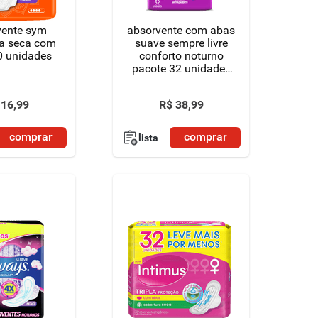
vente sym
absorvente com abas
ra seca com
suave sempre livre
0 unidades
conforto noturno
pacote 32 unidades
leve mais pague
menos
16
,
99
R$
38
,
99
comprar
comprar
lista