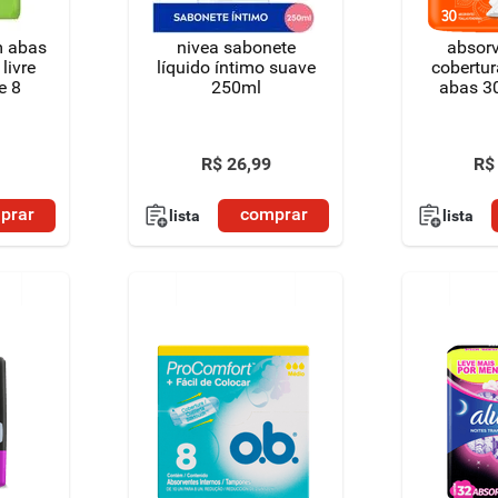
m abas
nivea sabonete
absor
livre
líquido íntimo suave
cobertu
e 8
250ml
abas 3
R$
26
,
99
R$
prar
comprar
lista
lista