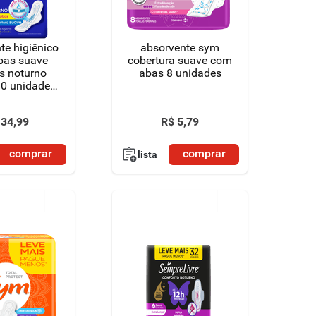
te higiênico
absorvente sym
bas suave
cobertura suave com
s noturno
abas 8 unidades
30 unidades
ais pague
enos
34
,
99
R$
5
,
79
comprar
comprar
lista