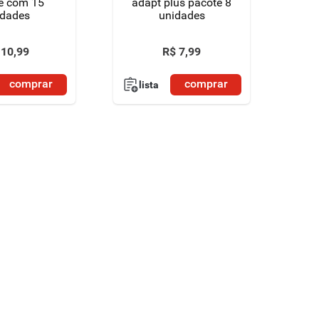
e com 15
adapt plus pacote 8
idades
unidades
10
,
99
R$
7
,
99
comprar
comprar
lista