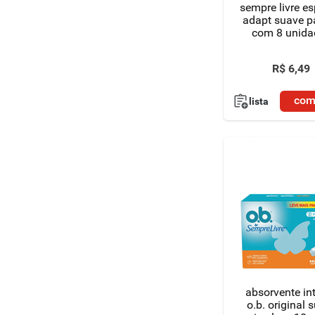
sempre livre es
adapt suave p
com 8 unida
R$
6
,
49
com
lista
absorvente in
o.b. original 