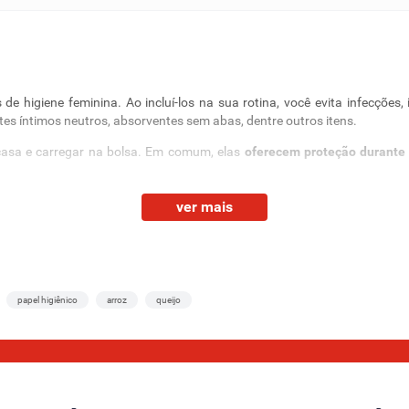
 higiene feminina. Ao incluí-los na sua rotina, você evita infecções
es íntimos neutros, absorventes sem abas, dentre outros itens.
asa e carregar na bolsa. Em comum, elas
oferecem proteção durante 
cido e mais produtos
ver mais
de cuidar de você em todas as fases: antes, após e na menstruação. P
ecessidades, confira tudo que encontra aqui:
s
papel higiênico
arroz
queijo
 disponíveis com cobertura macia ou seca. Os absorventes com abas sã
ma opção flexível para colocar na calcinha. Já para quem não está no 
.