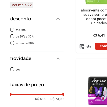
Ver mais 22
absorvente co
suave sempre 
desconto
adapt pacot
unidades
até 20%
R$
6
,
49
de 20% a 30%
acima de 30%
com
lista
novidade
yes
faixas de preço
R$ 5,00
–
R$ 73,00