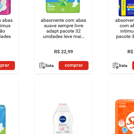
m abas
absorvente com abas
absorven
timus
suave sempre livre
com a
ção
adapt pacote 32
intimu
dades
unidades leve mais
pacote 
pague menos
leve m
m
R$
22
,
99
R$
prar
comprar
lista
lista