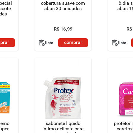
pecial
cobertura suave com
& dia 
acote
abas 30 unidades
abas 1
des
R$
16
,
99
R$
prar
comprar
lista
lista
terno
sabonete líquido
protetor 
super
íntimo delicate care
carefree