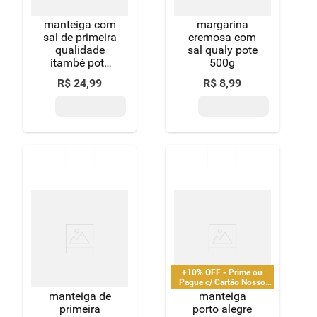
manteiga com
margarina
sal de primeira
cremosa com
qualidade
sal qualy pote
itambé pote
500g
500g
R$
24
,
99
R$
8
,
99
+10% OFF - Prime ou
Pague c/ Cartão Nosso
Pay
manteiga de
manteiga
primeira
porto alegre