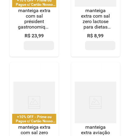
+10% OFF - Prime ou
Pague c/ Cartão Nosso
Pay
manteiga extra
manteiga
com sal
extra com sal
président
zero lactose
gastronomique
para dietas
pote 380g
com restrição
R$
23
,
99
R$
8
,
99
de lactose
aviação 100g
+10% OFF - Prime ou
Pague c/ Cartão Nosso
Pay
manteiga extra
manteiga
com sal zero
extra aviação