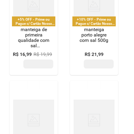
8
º
detergente
9
º
macarrão
+5% OFF - Prime ou
+10% OFF - Prime ou
Pague c/ Cartão Nosso
Pague c/ Cartão Nosso
Pay
Pay
manteiga de
manteiga
10
º
chocolate
primeira
porto alegre
qualidade com
com sal 500g
sal
supernosso
R$
16
,
99
R$
19
,
99
R$
21
,
99
500g