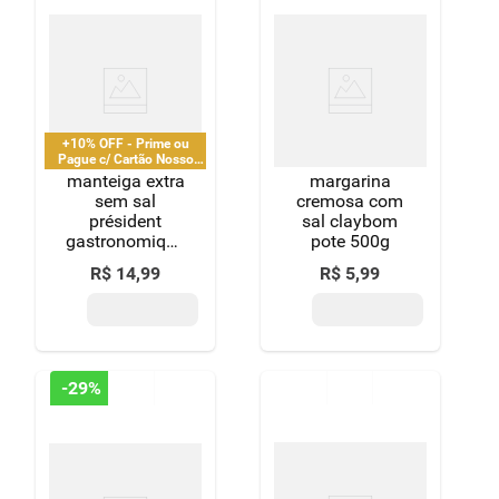
+10% OFF - Prime ou
Pague c/ Cartão Nosso
Pay
manteiga extra
margarina
sem sal
cremosa com
président
sal claybom
gastronomique
pote 500g
200g
R$
14
,
99
R$
5
,
99
-
29%