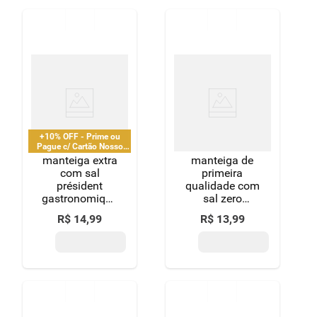
+10% OFF - Prime ou
Pague c/ Cartão Nosso
Pay
manteiga extra
manteiga de
com sal
primeira
président
qualidade com
gastronomique
sal zero
200g
lactose itambé
R$
14
,
99
R$
13
,
99
nolac pote
200g