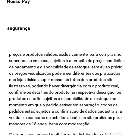
indicada no nosso site.
Nosso Pay
No Supernosso, você pode encontrar uma grande variedade de
manteiga e margarina das melhores marcas, com diferentes opções
de tamanhos e formulações, desde as tradicionais até as versões
mais saudáveis, como as opções light e sem lactose.
Aproveite para garantir os produtos que vão deixar sua cozinha
ainda mais saborosa e prática! E não deixe de conferir também
nossa página de
queijos
.
preços e produtos válidos, exclusivamente, para compras no
super nosso em casa, sujeitos à alteração de preço, condições
de pagamento e disponibilidade de estoque, sem aviso prévio.
os preços visualizados podem ser diferentes dos praticados
nas lojas físicas super nosso. as fotos dos produtos são
ilustrativas, podendo haver divergência com o produto real,
confirme os detalhes do produto na respectiva descrição. os
produtos estarão sujeitos a disponibilidade de estoque no
momento em que o pedido estiver em separação. todos os
pedidos estão sujeitos a confirmação de dados cadastrais. a
venda e o consumo de bebidas alcoólicas são proibidos para
menores de 18 anos. beba com moderação.
© grupo super nosso | multi formato distribuidora s/a / cnpj: