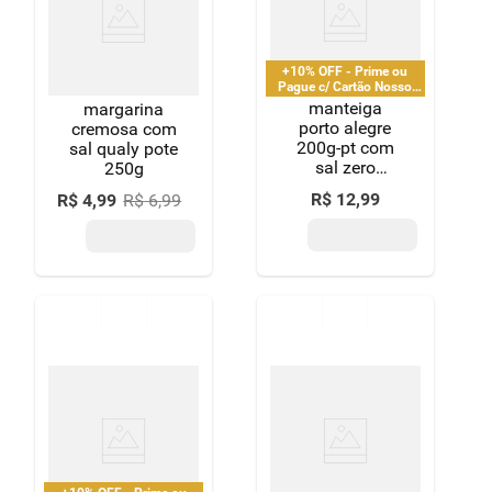
+10% OFF - Prime ou
Pague c/ Cartão Nosso
Pay
manteiga
margarina
porto alegre
cremosa com
200g-pt com
sal qualy pote
sal zero
250g
lactose
R$
12
,
99
R$
4
,
99
R$
6
,
99