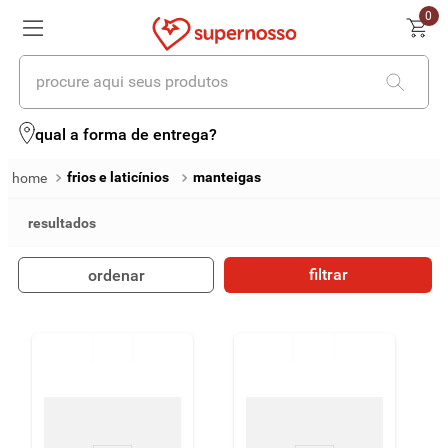
0
procure aqui seus produtos
termos mais buscados
qual a forma de entrega?
1
º
cerveja
frios e laticínios
manteigas
2
º
leite
3
º
cafe
filtrar
ordenar
4
º
iogurte
5
º
vinhos
6
º
biscoito
7
º
queijo