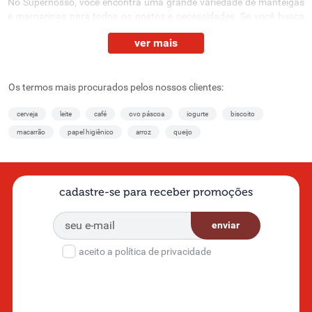
No Supernosso, você encontra uma grande variedade de manteigas
e margarinas para todos os gostos e necessidades. Se você busca
um toque especial para o seu pão, bolos ou receitas diversas, as
ver mais
opções que oferecemos garantem sabor e qualidade para o seu dia a
dia.
Manteigas cremosas, margarinas com creme de leite, opções light e
Os termos mais procurados pelos nossos clientes:
sem lactose estão disponíveis em diferentes tamanhos, atendendo
às suas preferências e necessidades dietéticas. Confira mais
cerveja
leite
café
ovo páscoa
iogurte
biscoito
detalhes dos nossos produtos disponíveis no departamento de
frios
macarrão
papel higiênico
arroz
queijo
e laticínios
!
Diferentes tamanhos disponíveis de manteigas e
margarinas
cadastre-se para receber promoções
Aqui você encontra manteiga e margarina em diversos tamanhos
para se adequar a diferentes necessidades e preferências. Para
enviar
quem utiliza frequentemente esses produtos, oferecemos
potes
maiores de 500 g e 1 kg
, perfeitos para uso em família ou para quem
aceito a política de privacidade
adora preparar receitas com manteiga e margarina.
Para quem procura uma opção mais compacta, temos potes de 200
g e 250 g, ideais para consumo mais moderado ou para quem não
utiliza tanto em suas receitas diárias. Com essa variedade de