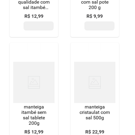
qualidade com
com sal pote
sal itambé
200 g
pote 200g
R$
12
,
99
R$
9
,
99
manteiga
manteiga
itambé sem
cristaulat com
sal tablete
sal 500g
200g
R$
12
,
99
R$
22
,
99