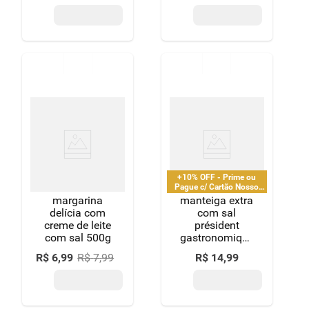
+10% OFF - Prime ou
Pague c/ Cartão Nosso
Pay
margarina
manteiga extra
delícia com
com sal
creme de leite
président
com sal 500g
gastronomique
pote 200g
R$
6
,
99
R$
7
,
99
R$
14
,
99