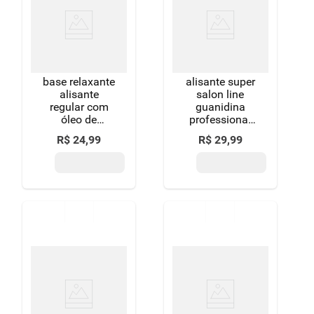
8
º
detergente
9
º
macarrão
10
º
chocolate
base relaxante
alisante super
alisante
salon line
regular com
guanidina
óleo de
professional
semente de
extra
R$
24
,
99
R$
29
,
99
manga salon
conditioning
line guanidina
pote 215g
professional
pote 218g