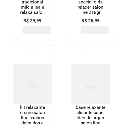
tradicional
special girls
mild alisa e
relaxer salon
relaxa salon
line 218gr
line 215gr
R$
29
,
99
R$
25
,
99
kit relaxante
base relaxante
creme salon
alisante super
line cachos
óleo de argan
definidos e
salon line
soltos
guanidina