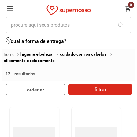
0
procure aqui seus produtos
termos mais buscados
qual a forma de entrega?
1
º
cerveja
higiene e beleza
cuidado com os cabelos
alisamento e relaxamento
2
º
leite
12
3
º
cafe
4
º
iogurte
filtrar
ordenar
5
º
queijo
6
º
biscoito
7
º
vinhos