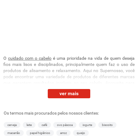
O
cuidado com o cabelo
é uma prioridade na vida de quem deseja
fios mais lisos e disciplinados, principalmente quem faz o uso de
produtos de alisamento e relaxamento. Aqui no Supernosso, você
pode encontrar uma variedade de produtos de diferentes marcas
que garantem resultados incríveis ao seu cabelo. Aproveite para
conferir todos os detalhes abaixo.
ver mais
Alisamento de cabelo: fios lisos e brilhantes em
poucos minutos!
Os termos mais procurados pelos nossos clientes:
Para ter um volume mais controlado e fios com menos frizz, o
alisamento de cabelo é uma das soluções e, com os produtos ideais,
cerveja
leite
café
ovo páscoa
iogurte
biscoito
a rotina diária de cuidados fica ainda mais fácil, além de ajudar você
macarrão
papel higiênico
arroz
queijo
a economizar tempo e esforço.