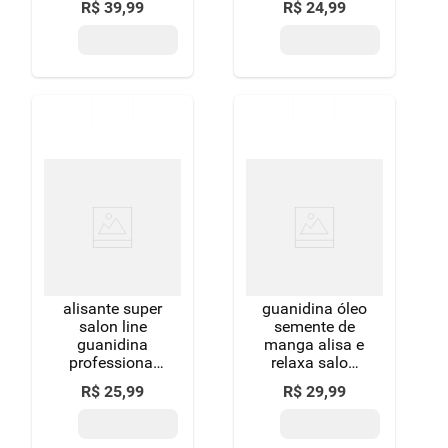
R$
39
,
99
R$
24
,
99
professional
pote 215g
alisante super
guanidina óleo
salon line
semente de
guanidina
manga alisa e
professional
relaxa salon
tradicional
line 215gr
R$
25
,
99
R$
29
,
99
pote 215g