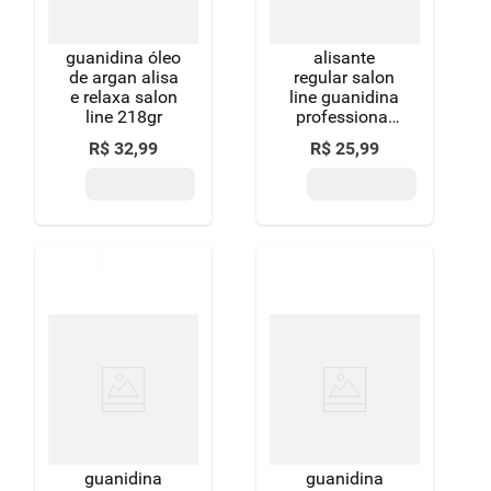
guanidina óleo
alisante
de argan alisa
regular salon
e relaxa salon
line guanidina
line 218gr
professional
tradicional
R$
32
,
99
R$
25
,
99
pote 218g
guanidina
guanidina