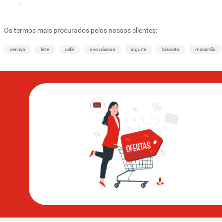
.
Os termos mais procurados pelos nossos clientes:
cerveja
leite
café
ovo páscoa
iogurte
biscoito
macarrão