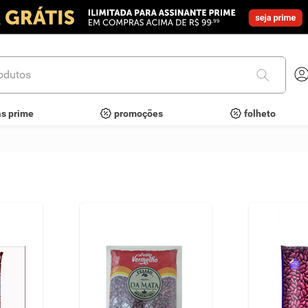
utos
as prime
promoções
folheto