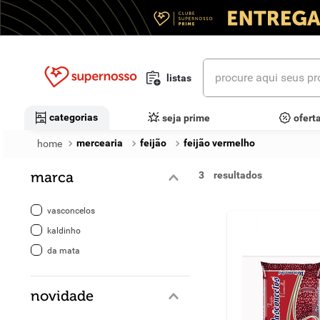
procure aqui seus prod
listas
termos mais buscados
categorias
seja prime
ofert
1
º
cerveja
mercearia
feijão
feijão vermelho
2
º
leite
marca
3
3
º
cafe
vasconcelos
4
º
iogurte
kaldinho
da mata
5
º
queijo
6
º
biscoito
novidade
7
º
vinhos