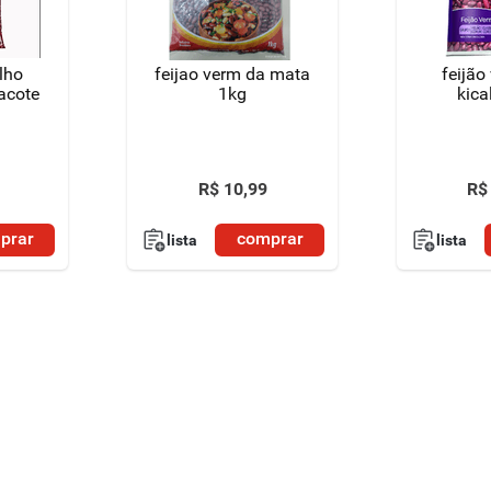
lho
feijao verm da mata
feijão
acote
1kg
kica
R$
10
,
99
R$
prar
comprar
lista
lista