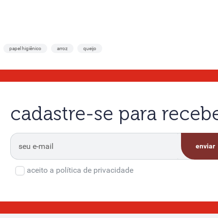
papel higiênico
arroz
queijo
cadastre-se para rece
enviar
aceito a política de privacidade