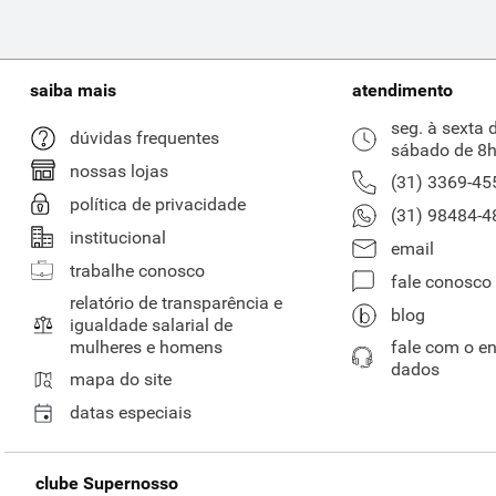
saiba mais
atendimento
seg. à sexta 
dúvidas frequentes
sábado de 8h
nossas lojas
(31) 3369-45
política de privacidade
(31) 98484-4
institucional
email
trabalhe conosco
fale conosco
relatório de transparência e
blog
igualdade salarial de
mulheres e homens
fale com o e
dados
mapa do site
datas especiais
clube Supernosso