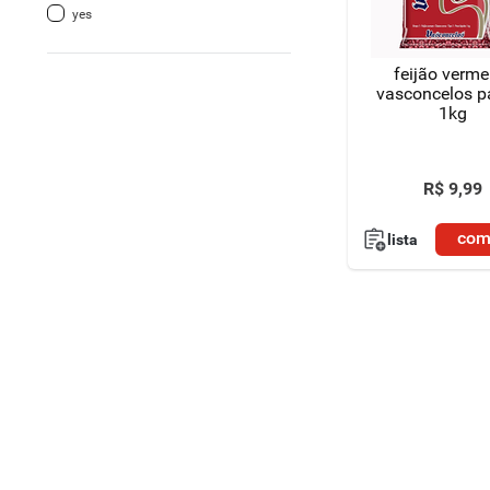
yes
8
º
detergente
feijão verme
9
º
macarrão
vasconcelos p
1kg
10
º
chocolate
R$
9
,
99
com
lista