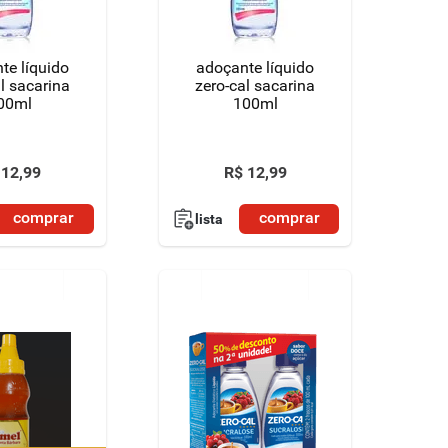
te líquido
adoçante líquido
l sacarina
zero-cal sacarina
00ml
100ml
12
,
99
R$
12
,
99
comprar
comprar
lista