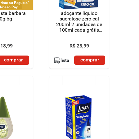
rime ou Pague c/
 Nosso Pay
 sta barbara
adoçante líquido
0g-bg
sucralose zero cal
200ml 2 unidades de
100ml cada grátis
50% desconto na
segunda unidade
18
,
99
R$
25
,
99
comprar
comprar
lista