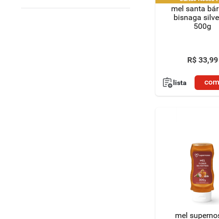
mel santa bá
bisnaga silve
500g
R$
33
,
99
com
lista
mel superno