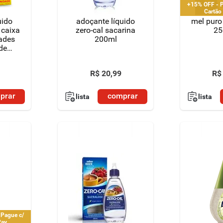
+15% OFF - P
Cartão
uido
adoçante líquido
mel puro
 caixa
zero-cal sacarina
25
ades
200ml
de
 2ª
R$
20
,
99
R$
prar
comprar
lista
lista
 Pague c/
Pay