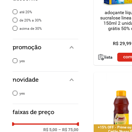
adoçante líq
até 20%
sucralose linea
de 20% a 30%
150ml 2 unid
grátis 50% 
acima de 30%
desconto na
unidade
R$
29
,
99
promoção
com
lista
yes
novidade
yes
faixas de preço
+15% OFF - Prime ou
R$ 5,00
–
R$ 75,00
Cartão Nosso 