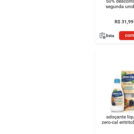
50% descont
segunda uni
R$
31
,
99
com
lista
adoçante líq
zero-cal eritrit