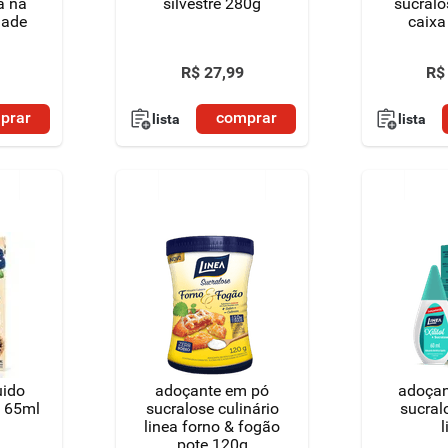
a na
silvestre 280g
sucralo
dade
caixa
unidad
cada gr
R$
27
,
99
R$
desco
un
prar
comprar
lista
lista
uido
adoçante em pó
adoçant
ol 65ml
sucralose culinário
sucral
linea forno & fogão
l
pote 120g