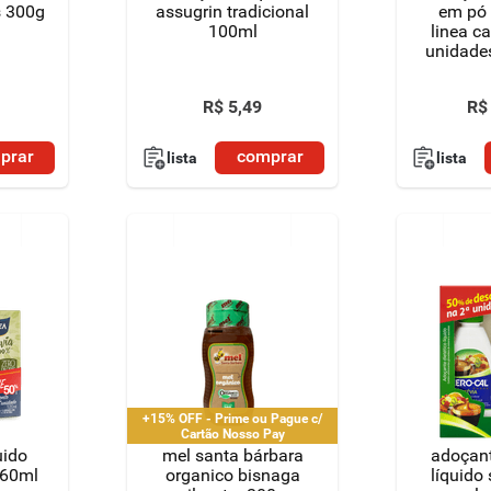
es 300g
assugrin tradicional
em pó 
100ml
linea c
unidade
R$
5
,
49
R$
prar
comprar
lista
lista
+15% OFF - Prime ou Pague c/
Cartão Nosso Pay
uido
mel santa bárbara
adoçant
x60ml
organico bisnaga
líquido