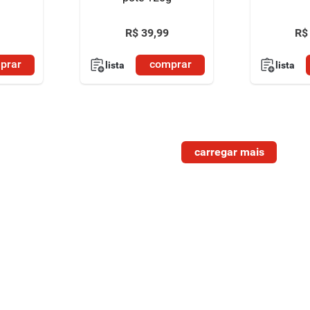
R$
39
,
99
R$
prar
comprar
lista
lista