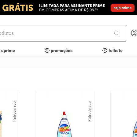
utos
as prime
promoções
folheto
Patrocinado
Patrocinado