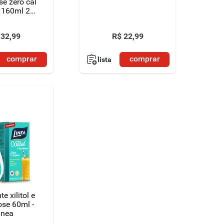
se zero cal
 160ml 2
es de 80ml
átis 50% de
32
,
99
R$
22
,
99
nto na 2ª
idade
comprar
comprar
lista
e xilitol e
ose 60ml -
inea