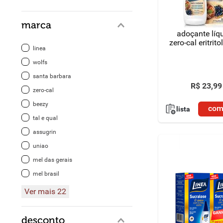
8
º
detergente
marca
adoçante líq
9
º
macarrão
zero-cal eritrit
linea
10
º
chocolate
wolfs
santa barbara
R$
23
,
99
zero-cal
beezy
com
lista
tal e qual
assugrin
uniao
mel das gerais
mel brasil
Ver mais 22
desconto