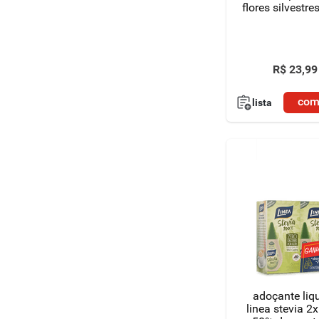
flores silvestr
R$
23
,
99
com
lista
adoçante liq
linea stevia 2