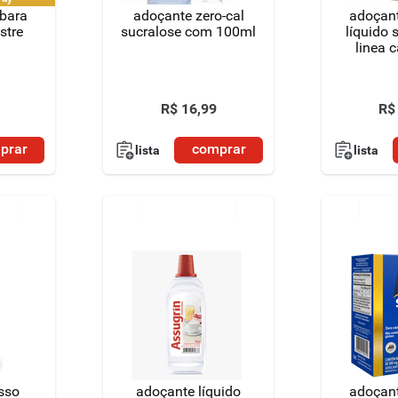
rbara
adoçante zero-cal
adoçant
stre
sucralose com 100ml
líquido 
linea 
R$
16
,
99
R$
prar
comprar
lista
lista
sso
adoçante líquido
adoçant