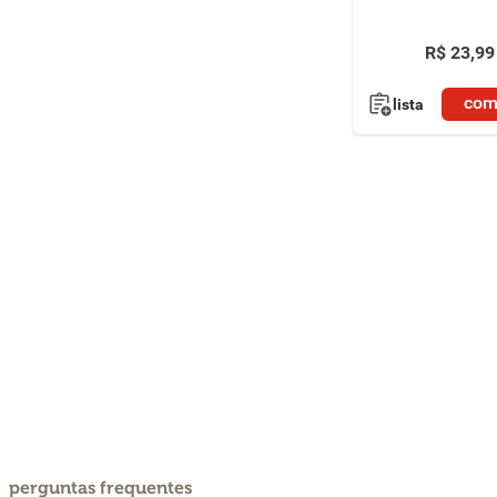
R$
23
,
99
com
lista
perguntas frequentes