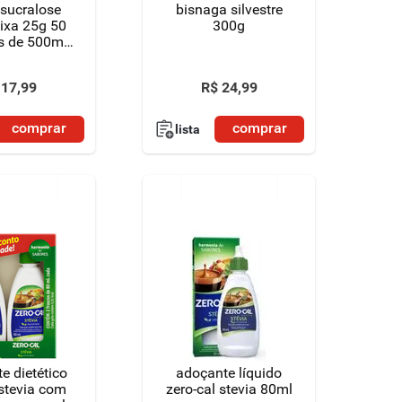
sucralose
bisnaga silvestre
aixa 25g 50
300g
s de 500mg
cada
17
,
99
R$
24
,
99
comprar
comprar
lista
e dietético
adoçante líquido
 stevia com
zero-cal stevia 80ml