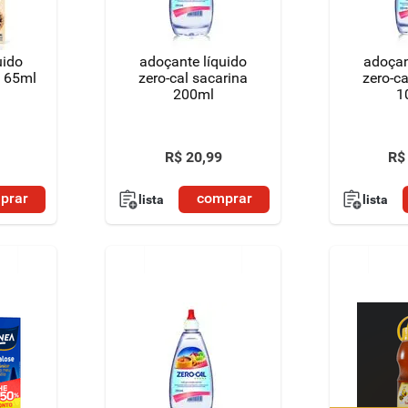
uido
adoçante líquido
adoçan
ol 65ml
zero-cal sacarina
zero-ca
200ml
1
R$
20
,
99
R$
prar
comprar
lista
lista