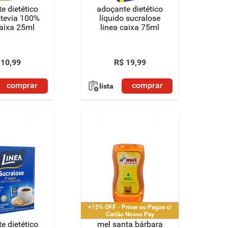
e dietético
adoçante dietético
stevia 100%
líquido sucralose
caixa 25ml
linea caixa 75ml
10
,
99
R$
19
,
99
comprar
comprar
lista
+15% OFF - Prime ou Pague c/
Cartão Nosso Pay
e dietético
mel santa bárbara