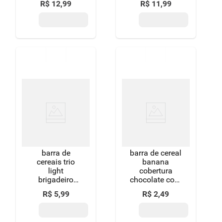
R$
12
,
99
R$
11
,
99
leve 4 pague 3
unidades
barra de
barra de cereal
cereais trio
banana
light
cobertura
brigadeiro
chocolate com
com cobertura
quinoa e
R$
5
,
99
R$
2
,
49
de chocolate
colágeno zero
caixa 60 g
açúcar trio
com 3
pacote 18g