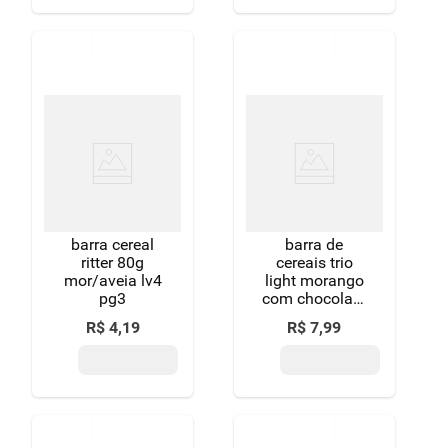
unidades
barra cereal
barra de
ritter 80g
cereais trio
mor/aveia lv4
light morango
pg3
com chocolate
pacote 60 g
R$
4
,
19
R$
7
,
99
com 3
unidades