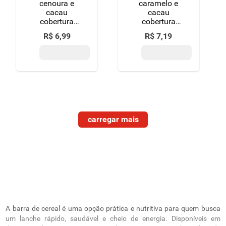
cenoura e
caramelo e
cacau
cacau
cobertura
cobertura
chocolate
chocolate
R$
6
,
99
R$
7
,
19
meio amargo
meio amargo
bio2 vegan
bio2 vegan
crunchy
crunchy
pacote 28g
pacote 28g
A barra de cereal é uma opção prática e nutritiva para quem busca
um lanche rápido, saudável e cheio de energia. Disponíveis em