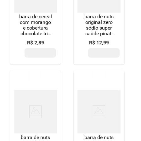
barra de cereal
barra de nuts
com morango
original zero
e cobertura
sódio super
chocolate trio
saúde pinati
pacote 20g
pacote 120g
R$
2
,
89
R$
12
,
99
leve 4 pague 3
unidades
barra de nuts
barra de nuts