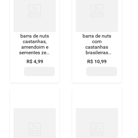
barra de nuts
barra de nuts
castanhas,
com
amendoim e
castanhas
sementes zero
brasileiras
sódio sem
nutry clássica
R$
4
,
99
R$
10
,
99
adição de
c/2 -
açúcar
nutrimental
nutsbar
pacote 25g