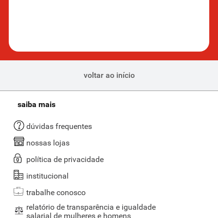
nutricionais.
Além disso, no Supernosso BH, também temos
barra de frutas
de
vários sabores, como uva, banana, castanhas e mais.
Barra de cereal: sem glúten, zero açúcar e mais
No Supernosso, você também encontra barra de cereal pensada
voltar ao início
para quem possui restrições alimentares ou segue dietas
específicas. São diversas opções de barrinhas de cereais sem glúten,
ideais para pessoas com doença celíaca ou sensibilidade ao glúten.
saiba mais
Também há produtos com zero adição de açúcar, voltados para
quem busca controlar a ingestão de açúcares simples ou segue uma
dúvidas frequentes
dieta com restrição de carboidratos refinados.
nossas lojas
Para quem precisa de suplementação, confira nossa página de
suplementos alimentares
e siga as orientações do fabricante.
política de privacidade
institucional
trabalhe conosco
relatório de transparência e igualdade
salarial de mulheres e homens