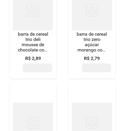
8
º
detergente
9
º
macarrão
10
º
chocolate
barra de cereal
barra de cereal
trio deli
trio zero
mousse de
açúcar
chocolate com
morango com
recheio e
chocolate 18g
R$
2
,
89
R$
2
,
79
cobertura de
chocolate 20g