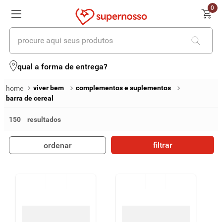
0
procure aqui seus produtos
termos mais buscados
qual a forma de entrega?
1
º
cerveja
viver bem
complementos e suplementos
barra de cereal
2
º
leite
150
3
º
cafe
4
º
iogurte
filtrar
ordenar
5
º
queijo
6
º
biscoito
7
º
vinhos