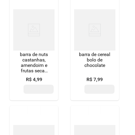
barra de nuts
barra de cereal
castanhas,
bolo de
amendoim e
chocolate
frutas secas
zero sódio
R$
4
,
99
R$
7
,
99
sem adição de
açúcar
nutsbar
pacote 25g