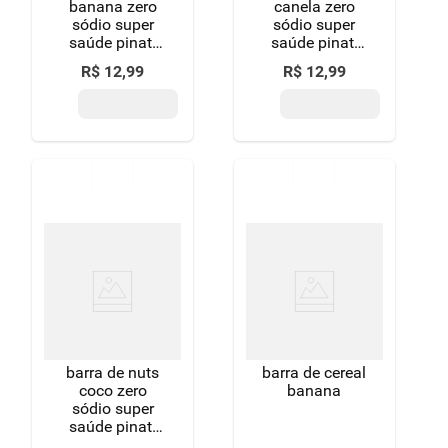
banana zero
canela zero
sódio super
sódio super
saúde pinati
saúde pinati
pacote 120g
pacote 120g
R$
12
,
99
R$
12
,
99
leve 4 pague 3
leve 4 pague 3
unidades
unidades
barra de nuts
barra de cereal
coco zero
banana
sódio super
saúde pinati
pacote 120g