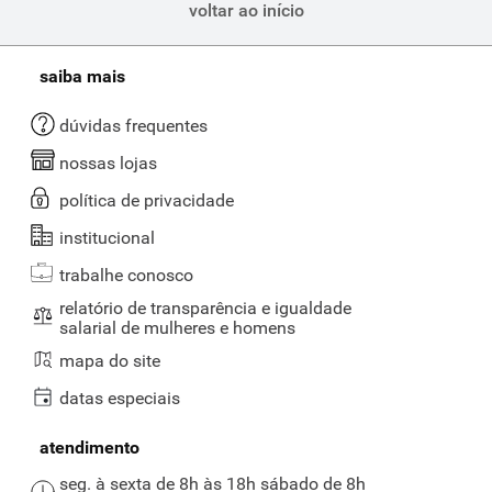
voltar ao início
rápidos,
para acompanhar queijos e frios ou simplesmente para
petiscar.
No Supernosso, você encontra marcas como Club Social,
Triunfo, Marilan e Piraquê, em versões simples, integrais, com
saiba mais
gergelim, multigrãos e outras variedades. Práticos e versáteis, eles
se encaixam bem tanto no lanche do trabalho quanto na mesa de
frios em casa.
dúvidas frequentes
Se você deseja transformar suas compras de biscoitos e snacks em
nossas lojas
benefícios exclusivos, conheça o
Clube Supernosso Prime
e tenha
política de privacidade
descontos extras em produtos selecionados, frete grátis e muitas
outras vantagens.
institucional
Aproveite a variedade de biscoitos e snacks do maior supermercado
trabalhe conosco
em BH e reabasteça sua despensa com praticidade e qualidade. E, se
relatório de transparência e igualdade
você gosta de petiscar, confira também nossa seleção de
salarial de mulheres e homens
salgadinhos e batata palha
com mais opções para qualquer
momento.
mapa do site
datas especiais
atendimento
seg. à sexta de 8h às 18h sábado de 8h