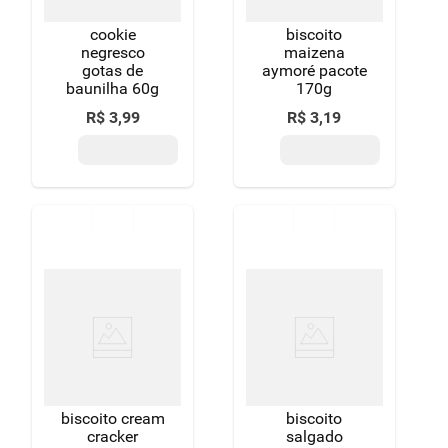
cookie
biscoito
negresco
maizena
gotas de
aymoré pacote
baunilha 60g
170g
R$
3
,
99
R$
3
,
19
biscoito cream
biscoito
cracker
salgado