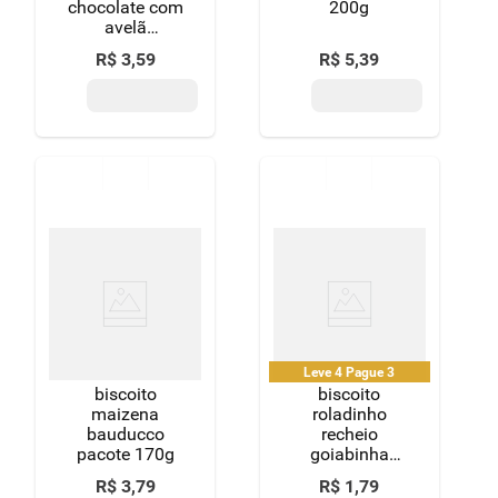
chocolate com
200g
avelã
bauducco
R$
3
,
59
R$
5
,
39
pacote 92g
Leve 4 Pague 3
biscoito
biscoito
maizena
roladinho
bauducco
recheio
pacote 170g
goiabinha
piraquê pacote
R$
3
,
79
R$
1
,
79
25g