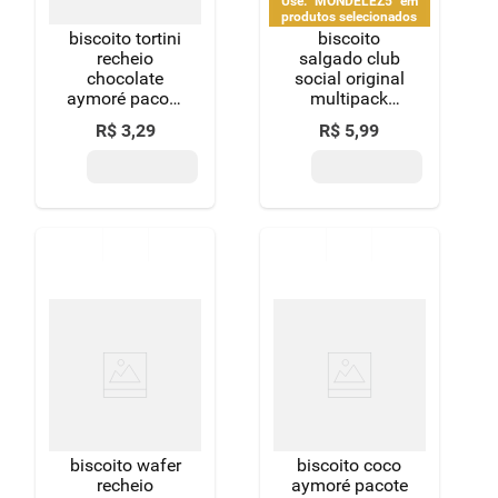
Use: "MONDELEZ5" em
produtos selecionados
biscoito tortini
biscoito
recheio
salgado club
chocolate
social original
aymoré pacote
multipack
90g
144g
R$
3
,
29
R$
5
,
99
biscoito wafer
biscoito coco
recheio
aymoré pacote