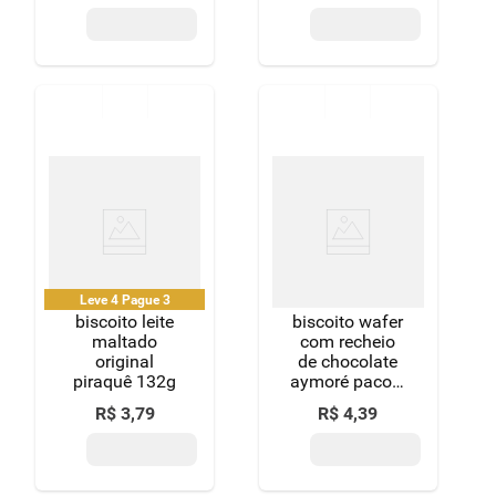
Leve 4 Pague 3
biscoito leite
biscoito wafer
maltado
com recheio
original
de chocolate
piraquê 132g
aymoré pacote
105g
R$
3
,
79
R$
4
,
39