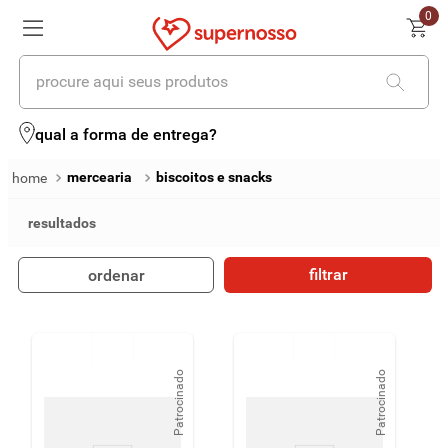
0
procure aqui seus produtos
termos mais buscados
qual a forma de entrega?
1
º
cerveja
mercearia
biscoitos e snacks
2
º
leite
3
º
cafe
filtrar
ordenar
4
º
iogurte
5
º
queijo
6
º
biscoito
Patrocinado
Patrocinado
7
º
vinhos