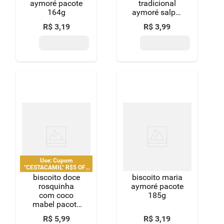
aymoré pacote
tradicional
164g
aymoré salpet
pacote 200g
R$
3
,
19
R$
3
,
99
Use: Cupom
"CESTACAMIL" R$5 OFF
em compras acima de R$
biscoito doce
biscoito maria
25 | limitado a 2 pedido
rosquinha
aymoré pacote
por CPF
com coco
185g
mabel pacote
500g
R$
5
,
99
R$
3
,
19