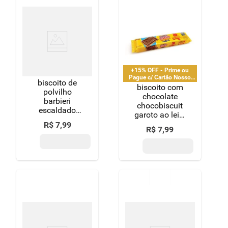
+15% OFF - Prime ou
Pague c/ Cartão Nosso
biscoito de
Pay
biscoito com
polvilho
chocolate
barbieri
chocobiscuit
escaldado
garoto ao leite
150g
78g
R$
7
,
99
R$
7
,
99