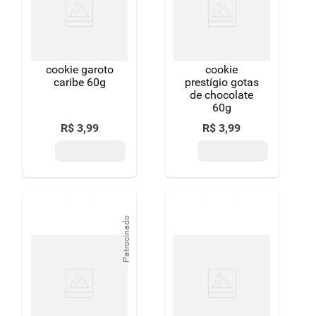
8
º
detergente
9
º
macarrão
cookie garoto
cookie
10
º
chocolate
caribe 60g
prestígio gotas
de chocolate
60g
R$
3
,
99
R$
3
,
99
Patrocinado