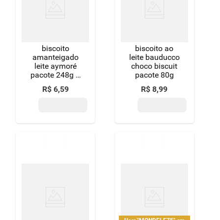
biscoito
biscoito ao
amanteigado
leite bauducco
leite aymoré
choco biscuit
pacote 248g 3
pacote 80g
unidades
R$
6
,
59
R$
8
,
99