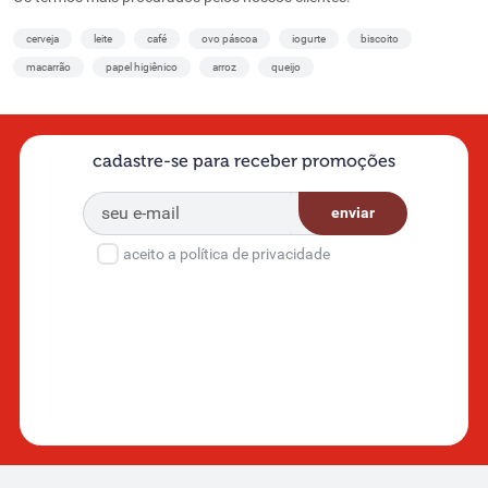
Aqui você encontra produtos para toda a família, desde as opções
cerveja
leite
café
ovo páscoa
iogurte
biscoito
clássicas que todo mundo conhece até alternativas integrais e com
macarrão
papel higiênico
arroz
queijo
menos açúcar para quem busca mais equilíbrio na alimentação.
Navegue pela categoria, compare produtos e faça seu pedido com a
praticidade do delivery online em Belo Horizonte e região.
Biscoitos doces: clássicos e recheados que todo mundo
cadastre-se para receber promoções
ama
enviar
Os biscoitos doces são presença garantida no dia a dia brasileiro. No
Supernosso, você encontra desde o tradicional biscoito de maisena e
aceito a política de privacidade
maria até os recheados mais famosos, como Oreo, Passatempo e
Trakinas. Para quem prefere algo mais leve, há também opções de
wafer e biscoitos de polvilho com sabores variados.
São produtos ideais para acompanhar o
café
ou o leite das crianças,
com embalagens em diferentes tamanhos para uso individual ou
para reabastecer a despensa da família.
Biscoitos salgados e crackers: opção prática para o dia a
dia
Os biscoitos salgados e crackers são uma boa pedida para lanches