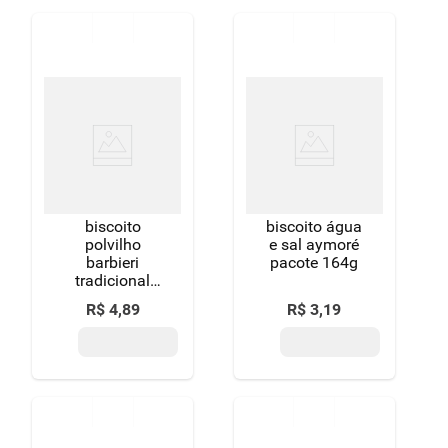
biscoito
biscoito água
polvilho
e sal aymoré
barbieri
pacote 164g
tradicional
palito 90g
R$
4
,
89
R$
3
,
19