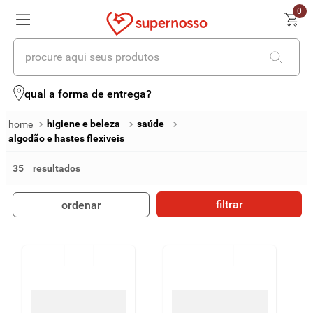
0
procure aqui seus produtos
termos mais buscados
qual a forma de entrega?
1
º
cerveja
higiene e beleza
saúde
algodão e hastes flexiveis
2
º
leite
35
3
º
cafe
4
º
iogurte
filtrar
ordenar
5
º
queijo
6
º
biscoito
7
º
vinhos