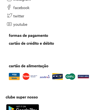
bactérias ou contaminação.
facebook
Confira mais produtos de saúde e higiene, e receba
twitter
em casa!
youtube
As hastes flexíveis são itens indispensáveis na rotina de higiene e
beleza. No Supernosso, oferecemos uma ampla variedade de opções
formas de pagamento
para atender às suas necessidades, garantindo qualidade e
segurança. Explore nossa
seleção de cotonetes e escolha os
cartão de crédito e débito
produtos que melhor se adaptam ao seu dia a dia.
Confira também outros produtos do nosso departamento de Higiene
e Beleza, como
desodorantes
, higiene bucal, produtos de cuidados
com mãos e pés e muito mais! Aproveite agora e receba seus
cartão de alimentação
produtos em casa!
clube super nosso