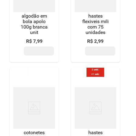
algodão em
hastes
bola apolo
flexiveis mili
100g branca
com 75
unit
unidades
R$
7
,
99
R$
2
,
99
2 unid.
+1 selo
cotonetes
hastes