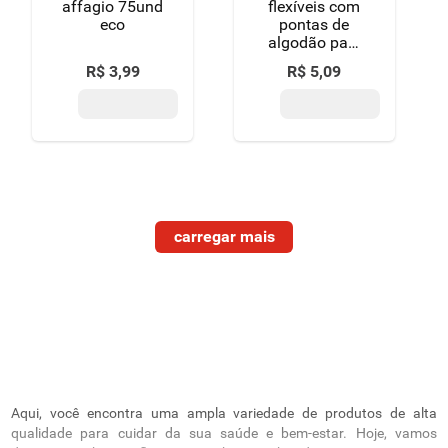
affagio 75und
flexíveis com
eco
pontas de
algodão paw
patrol topz
R$
3
,
99
R$
5
,
09
baby caixa 75
unidades
Aqui, você encontra uma ampla variedade de produtos de alta
qualidade para cuidar da sua saúde e bem-estar. Hoje, vamos