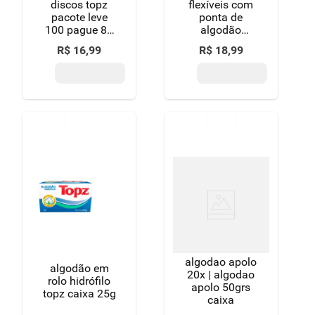
discos topz
flexíveis com
pacote leve
ponta de
100 pague 85
algodão
unidades
johnson &
R$
16
,
99
R$
18
,
99
johnson
cotonetes pote
150 unidades
algodao apolo
algodão em
20x | algodao
rolo hidrófilo
apolo 50grs
topz caixa 25g
caixa