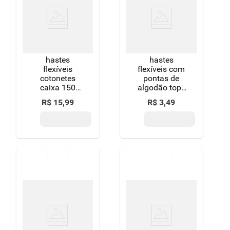
8
º
detergente
9
º
macarrão
10
º
chocolate
hastes
hastes
flexíveis
flexíveis com
cotonetes
pontas de
caixa 150
algodão topz
unidades
caixa 75
R$
15
,
99
R$
3
,
49
embalagem
unidades
econômica