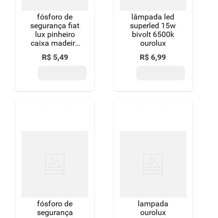
fósforo de
lâmpada led
segurança fiat
superled 15w
lux pinheiro
bivolt 6500k
caixa madeira
ourolux
10 unidades
R$
5
,
49
R$
6
,
99
de 40 fósforos
cada
fósforo de
lampada
segurança
ourolux