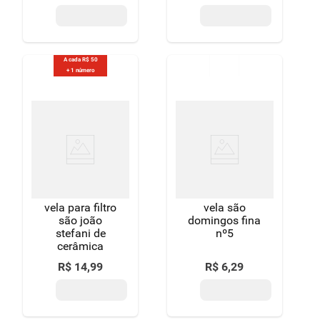
A cada R$ 50
+ 1 número
vela para filtro
vela são
são joão
domingos fina
stefani de
nº5
cerâmica
R$
14
,
99
R$
6
,
29