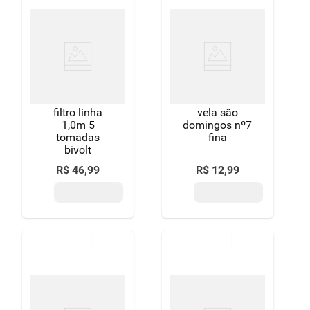
filtro linha
vela são
1,0m 5
domingos nº7
tomadas
fina
bivolt
R$
46
,
99
R$
12
,
99