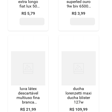
extra longo
superled ouro
fiat lux 50
9w biv 6500k
unidades
cx
R$
5
,
79
R$
3
,
99
luva látex
ducha
descartável
lorenzetti maxi
multiuso fina
ducha blister
branca
127w
limppano m
R$
21
,
99
R$
109
,
99
10 unidades