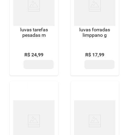
8
º
detergente
9
º
macarrão
luvas tarefas
luvas forradas
10
º
chocolate
pesadas m
limppano g
R$
24
,
99
R$
17
,
99