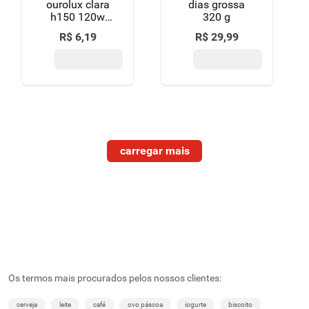
ourolux clara
dias grossa
h150 120w
320 g
127v unidade
R$
6
,
19
R$
29
,
99
Os termos mais procurados pelos nossos clientes:
cerveja
leite
café
ovo páscoa
iogurte
biscoito