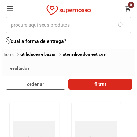
0
procure aqui seus produtos
termos mais buscados
qual a forma de entrega?
1
º
cerveja
utilidades e bazar
utensílios domésticos
2
º
leite
3
º
cafe
filtrar
ordenar
4
º
iogurte
5
º
queijo
6
º
vinhos
7
º
biscoito