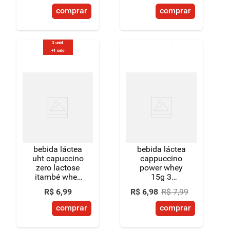
comprar
comprar
3 unid.
+1 selo
bebida láctea
bebida láctea
uht capuccino
cappuccino
zero lactose
power whey
itambé whey
15g 3
caixa 250ml
corações
R$
6
,
99
R$
6
,
98
R$
7
,
99
260ml
comprar
comprar