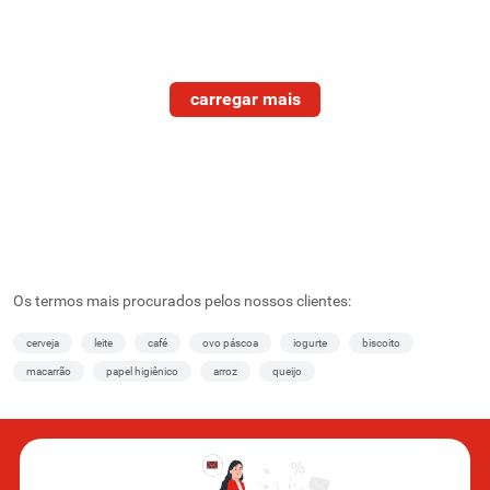
Os termos mais procurados pelos nossos clientes:
cerveja
leite
café
ovo páscoa
iogurte
biscoito
macarrão
papel higiênico
arroz
queijo