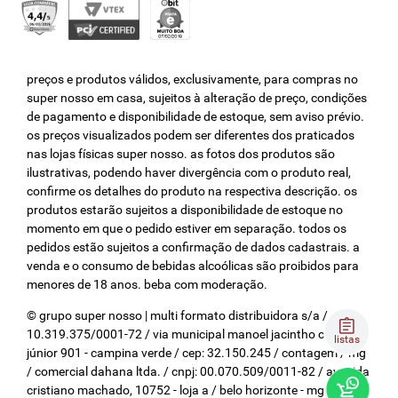
preços e produtos válidos, exclusivamente, para compras no
super nosso em casa, sujeitos à alteração de preço, condições
de pagamento e disponibilidade de estoque, sem aviso prévio.
os preços visualizados podem ser diferentes dos praticados
nas lojas físicas super nosso. as fotos dos produtos são
ilustrativas, podendo haver divergência com o produto real,
confirme os detalhes do produto na respectiva descrição. os
produtos estarão sujeitos a disponibilidade de estoque no
momento em que o pedido estiver em separação. todos os
pedidos estão sujeitos a confirmação de dados cadastrais. a
venda e o consumo de bebidas alcoólicas são proibidos para
menores de 18 anos. beba com moderação.
© grupo super nosso | multi formato distribuidora s/a / cnpj:
10.319.375/0001-72 / via municipal manoel jacintho coelho
listas
júnior 901 - campina verde / cep: 32.150.245 / contagem / mg
/ comercial dahana ltda. / cnpj: 00.070.509/0011-82 / avenida
cristiano machado, 10752 - loja a / belo horizonte - mg