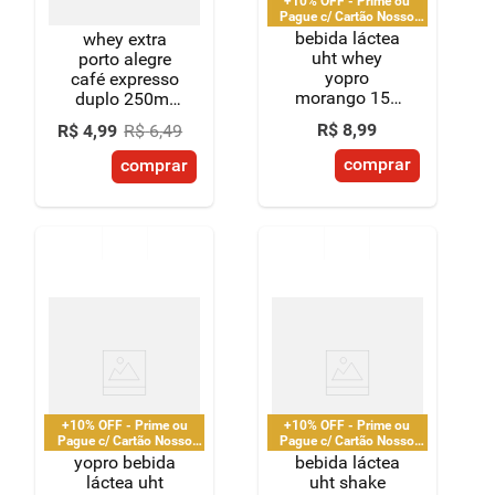
+10% OFF - Prime ou
Pague c/ Cartão Nosso
Pay
bebida láctea
whey extra
uht whey
porto alegre
yopro
café expresso
morango 15g
duplo 250ml
de proteínas
zero lactose
R$
8
,
99
R$
4
,
99
R$
6
,
49
250ml
comprar
comprar
+10% OFF - Prime ou
+10% OFF - Prime ou
Pague c/ Cartão Nosso
Pague c/ Cartão Nosso
Pay
Pay
yopro bebida
bebida láctea
láctea uht
uht shake