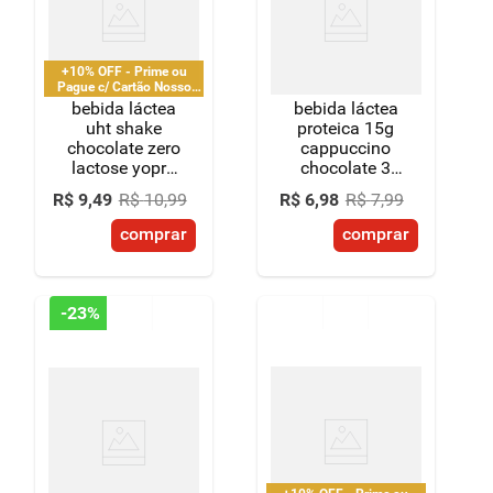
+10% OFF - Prime ou
Pague c/ Cartão Nosso
Pay
bebida láctea
bebida láctea
uht shake
proteica 15g
chocolate zero
cappuccino
lactose yopro
chocolate 3
+ recovery
corações
R$
9
,
49
R$
10
,
99
R$
6
,
98
R$
7
,
99
boost caixa
power 250ml
250ml
comprar
comprar
-
23%