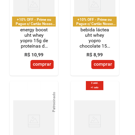
8
º
detergente
9
º
macarrão
+10% OFF - Prime ou
+10% OFF - Prime ou
Pague c/ Cartão Nosso
Pague c/ Cartão Nosso
Pay
Pay
energy boost
bebida láctea
10
º
chocolate
uht whey
uht whey
yopro 15g de
yopro
proteínas de
chocolate 15g
café expresso
de proteínas
R$
10
,
99
R$
8
,
99
250ml
250ml
comprar
comprar
3 unid.
+1 selo
Patrocinado