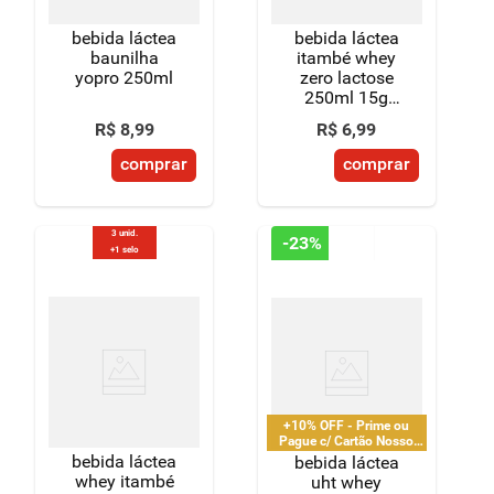
bebida láctea
bebida láctea
baunilha
itambé whey
yopro 250ml
zero lactose
250ml 15g
proteína
R$
8
,
99
R$
6
,
99
morango
comprar
comprar
3 unid.
-
23%
+1 selo
+10% OFF - Prime ou
Pague c/ Cartão Nosso
Pay
bebida láctea
bebida láctea
whey itambé
uht whey