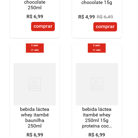
chocolate
chocolate 15g
250ml
R$
6
,
99
R$
4
,
99
R$
6
,
49
comprar
comprar
3 unid.
3 unid.
+1 selo
+1 selo
bebida láctea
bebida láctea
whey itambé
itambé whey
baunilha
250ml 15g
250ml
proteína coco
e batata doce
R$
6
,
99
R$
6
,
99