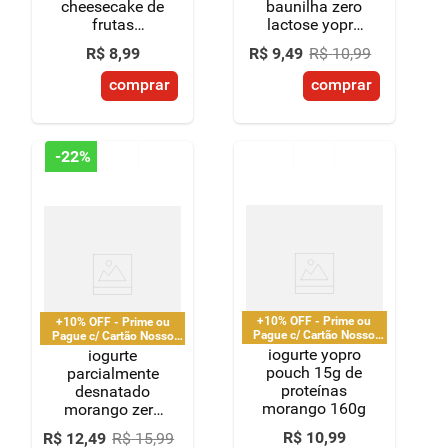
cheesecake de
baunilha zero
frutas
lactose yopro
vermelhas 15g
+ recovery
R$
8
,
99
R$
9
,
49
R$
10
,
99
de proteínas
boost caixa
250ml
250ml
comprar
comprar
-
22%
+10% OFF - Prime ou
+10% OFF - Prime ou
Pague c/ Cartão Nosso
Pague c/ Cartão Nosso
Pay
Pay
iogurte yopro
iogurte
pouch 15g de
parcialmente
proteínas
desnatado
morango 160g
morango zero
lactose yopro
R$
10
,
99
R$
12
,
49
R$
15
,
99
+ recovery