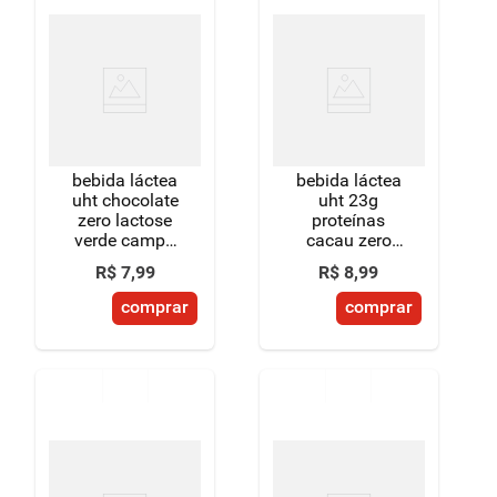
bebida láctea
bebida láctea
uht chocolate
uht 23g
zero lactose
proteínas
verde campo
cacau zero
natural whey
lactose para
R$
7
,
99
R$
8
,
99
caixa 250ml
dietas com
restrição de
comprar
comprar
lactose
piracanjuba
whey caixa
250ml