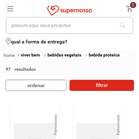
0
procure aqui seus produtos
termos mais buscados
qual a forma de entrega?
1
º
cerveja
viver bem
bebidas vegetais
bebida proteica
2
º
leite
97
3
º
cafe
filtrar
ordenar
4
º
iogurte
5
º
vinhos
6
º
biscoito
Patrocinado
Patrocinado
7
º
queijo