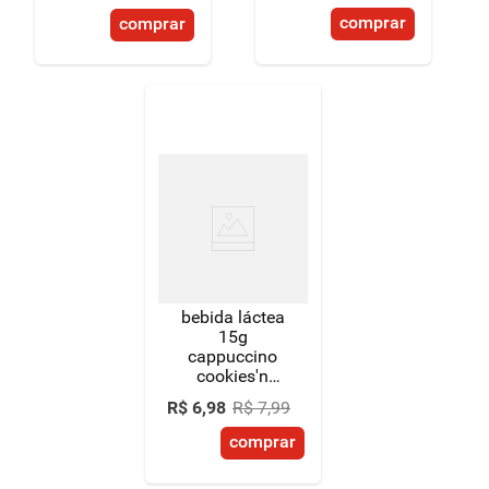
boost frasco
comprar
comprar
250g
bebida láctea
15g
cappuccino
cookies'n
cream 3
R$
6
,
98
R$
7
,
99
corações
power 250ml
comprar