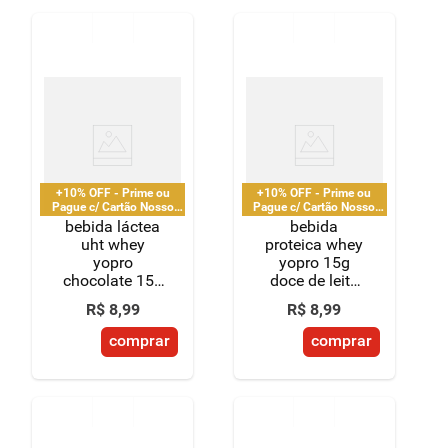
+10% OFF - Prime ou
+10% OFF - Prime ou
Pague c/ Cartão Nosso
Pague c/ Cartão Nosso
Pay
Pay
bebida láctea
bebida
uht whey
proteica whey
yopro
yopro 15g
chocolate 15g
doce de leite
de proteínas
250ml
R$
8
,
99
R$
8
,
99
250ml
comprar
comprar