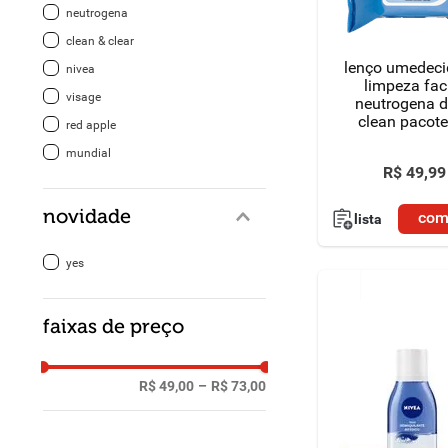
neutrogena
8
º
detergente
clean & clear
lenço umedeci
nivea
9
º
macarrão
limpeza fac
visage
neutrogena 
clean pacote
10
º
chocolate
red apple
unidades
mundial
R$
49
,
99
novidade
com
lista
yes
faixas de preço
R$ 49,00
–
R$ 73,00