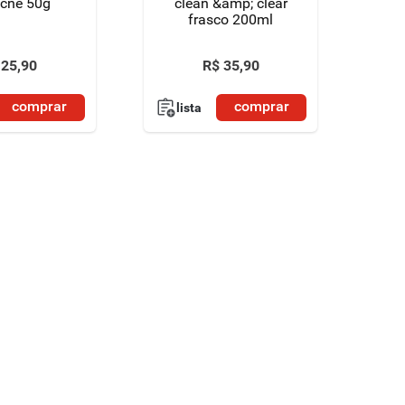
acne 50g
clean &amp; clear
frasco 200ml
25
,
90
R$
35
,
90
comprar
comprar
lista