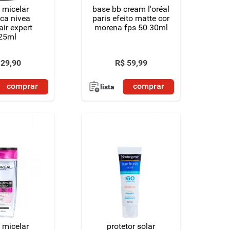
 micelar
base bb cream l'oréal
ica nivea
paris efeito matte cor
air expert
morena fps 50 30ml
25ml
29
,
90
R$
59
,
99
comprar
comprar
lista
 micelar
protetor solar