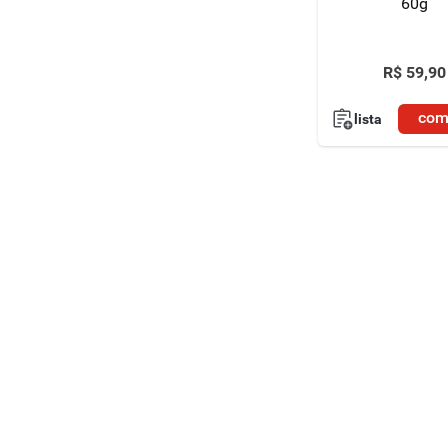
60g
R$
59
,
90
com
lista