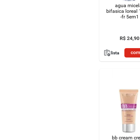
agua micel
bifasica loreal
-fr 5em1
R$
24
,
90
com
lista
bb cream cr