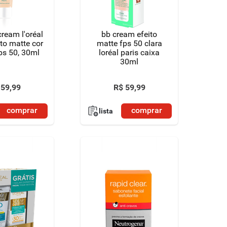
ream l'oréal
bb cream efeito
ito matte cor
matte fps 50 clara
ps 50, 30ml
loréal paris caixa
30ml
59
,
99
R$
59
,
99
comprar
comprar
lista