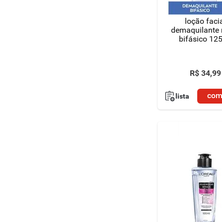
loção faci
demaquilante 
bifásico 12
R$
34
,
99
com
lista