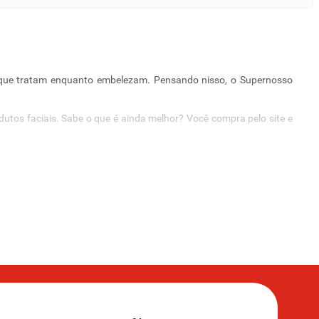
 que tratam enquanto embelezam. Pensando nisso, o Supernosso
odutos faciais. Sabe o que é ainda melhor? Você compra pelo site e
a de compras.
O sabonete é a primeira etapa e deve ser escolhido