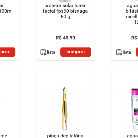
ar
protetor solar loreal
água
 100ml
facial fps60 bisnaga
bifás
50 g
micell
1
R$
45
,
90
R$
prar
comprar
lista
lista
eme
pinça depilatória
agua