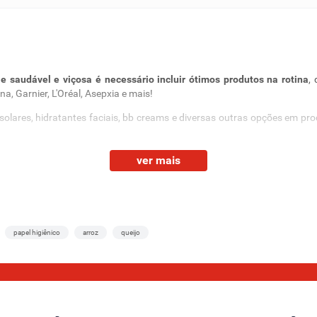
e saudável e viçosa é necessário incluir ótimos produtos na rotina
,
a, Garnier, L'Oréal, Asepxia e mais!
solares, hidratantes faciais, bb creams e diversas outras opções em pr
 você?
ver mais
s de uma boa skincare e, por isso, não podem ficar de fora da sua list
papel higiênico
arroz
queijo