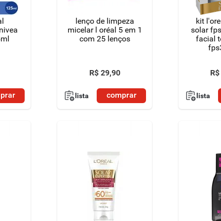
al
lenço de limpeza
kit l'or
nivea
micelar l oréal 5 em 1
solar fp
5ml
com 25 lenços
facial 
fps
R$
29
,
90
R$
prar
comprar
lista
lista