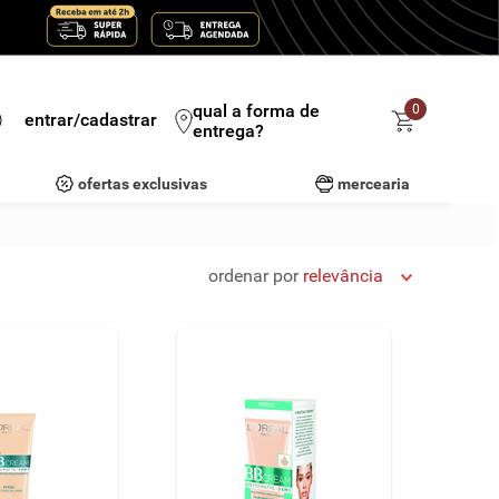
qual a forma de
0
entrar/cadastrar
entrega?
ofertas exclusivas
mercearia
ordenar por
relevância