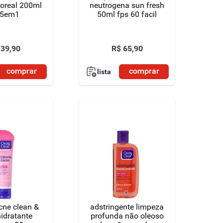
loreal 200ml
neutrogena sun fresh
r 5em1
50ml fps 60 facil
39
,
90
R$
65
,
90
comprar
comprar
lista
cne clean &
adstringente limpeza
hidratante
profunda não oleoso