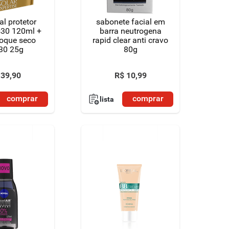
eal protetor
sabonete facial em
s30 120ml +
barra neutrogena
toque seco
rapid clear anti cravo
30 25g
80g
39
,
90
R$
10
,
99
comprar
comprar
lista