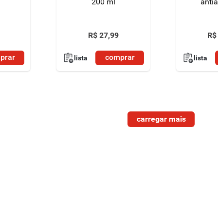
200 ml
anti
R$
27
,
99
R$
prar
comprar
lista
lista