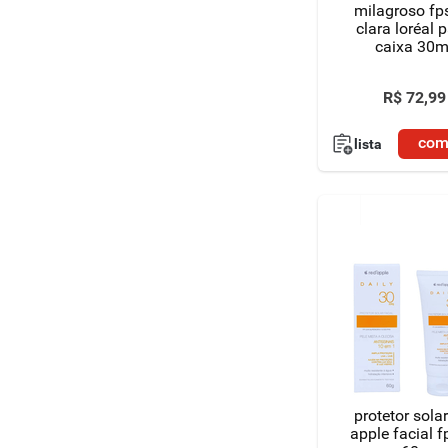
milagroso fp
clara loréal p
caixa 30m
R$
72
,
99
com
lista
protetor solar
apple facial 