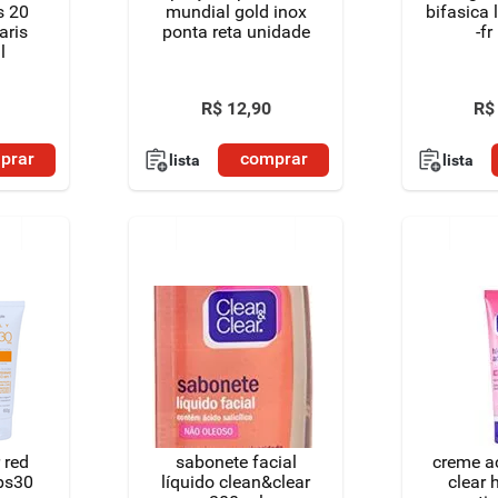
s 20
mundial gold inox
bifasica 
aris
ponta reta unidade
-f
l
R$
12
,
90
R$
prar
comprar
lista
lista
 red
sabonete facial
creme a
fps30
líquido clean&clear
clear 