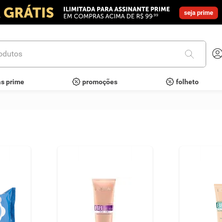
utos
as prime
promoções
folheto