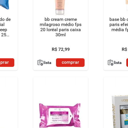
do de
bb cream creme
base bb c
ial
milagroso médio fps
paris efe
deep
20 loréal paris caixa
média f
 25
30ml
R$
72
,
99
R$
prar
comprar
lista
lista