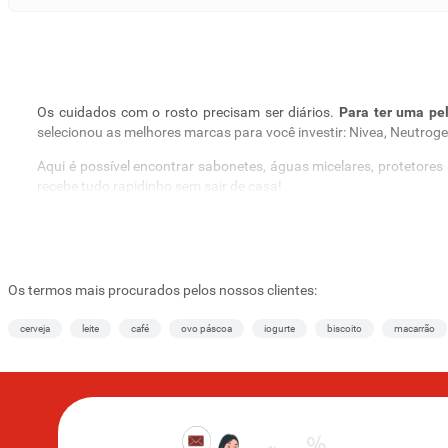
Os cuidados com o rosto precisam ser diários.
Para ter uma pel
selecionou as melhores marcas para você investir: Nivea, Neutrogen
Aqui é possível encontrar sabonetes, águas micelares, protetores 
recebe tudo rapidinho sem sair de casa!
Que tal conhecer uma seleção que separamos especialmente para
Limpeza e tratamento
Limpeza + tratamento = pele saudável! Esses são passos essenciai
Os termos mais procurados pelos nossos clientes:
de acordo com o seu tipo de pele
. No Supernosso você encontra:
cerveja
leite
café
ovo páscoa
iogurte
biscoito
macarrão
Sabonete em gel para controle de brilho;
Sabonete líquido para pele oleosa;
Sabonete esfoliante;
Sabonete em gel para limpeza suave;