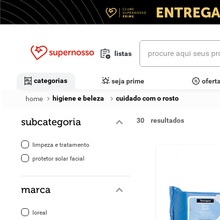
procure aqui seus prod
listas
termos mais buscados
categorias
seja prime
ofert
1
º
cerveja
higiene e beleza
cuidado com o rosto
2
º
leite
subcategoria
30
3
º
cafe
limpeza e tratamento
4
º
iogurte
protetor solar facial
5
º
vinhos
marca
6
º
biscoito
loreal
7
º
queijo