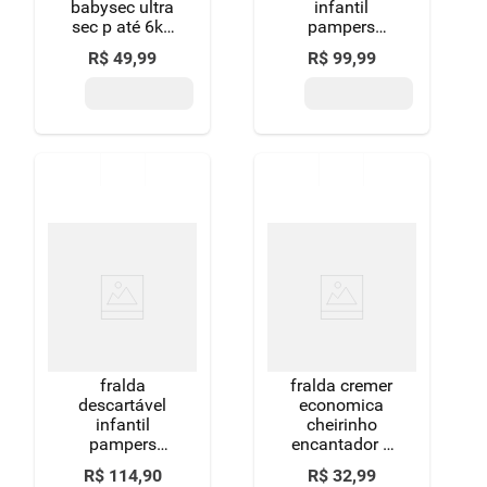
babysec ultra
infantil
sec p até 6kg
pampers
megapacote
supersequinha
R$
49
,
99
R$
99
,
99
42 unidades
g pacote 60
unidades
fralda
fralda cremer
descartável
economica
infantil
cheirinho
pampers
encantador g
premium care
30un sistema
R$
114
,
90
R$
32
,
99
m 6 a 10kg
antivazamento.