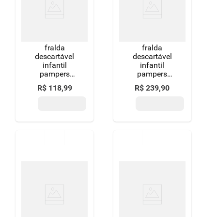
fralda
fralda
descartável
descartável
infantil
infantil
pampers
pampers
supersec m 6
premium care
R$
118
,
99
R$
239
,
90
a 10kg pacote
g 9 a 13kg
90 unidades
pacote 68
leve mais
unidades
pague menos