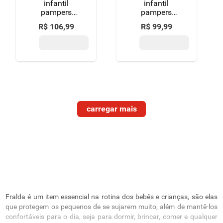
infantil
infantil
pampers
pampers
confort sec m
supersequinha
R$
106
,
99
R$
99
,
99
6 a 10kg
m pacote 68
pacote 44
unidades
unidades
Fralda é um item essencial na rotina dos bebês e crianças, são elas
que protegem os pequenos de se sujarem muito, além de mantê-los
confortáveis para o dia, seja para dormir, brincar, comer e qualquer