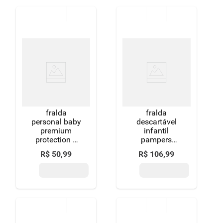
fralda
fralda
personal baby
descartável
premium
infantil
protection p
pampers
40 unidades
confort sec p 5
R$
50
,
99
R$
106
,
99
a 8kg pacote
50 unidades