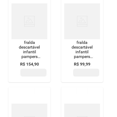
fralda
fralda
descartável
descartável
infantil
infantil
pampers
pampers
confort sec p 5
supersequinha
R$
154
,
90
R$
99
,
99
a 8kg pacote
xg pacote 56
72 unidades
unidades
leve mais
pague menos