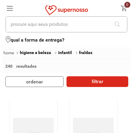
0
procure aqui seus produtos
termos mais buscados
qual a forma de entrega?
1
º
cerveja
higiene e beleza
infantil
fraldas
2
º
leite
240
3
º
cafe
filtrar
ordenar
4
º
iogurte
5
º
queijo
6
º
biscoito
7
º
vinhos