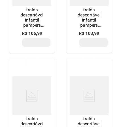
fralda
fralda
descartável
descartável
infantil
infantil
pampers
pampers
confort sec g 9
supersequinha
R$
106
,
99
R$
103
,
99
a 13kg pacote
xxg pacote 50
38 unidades
unidades
fralda
fralda
descartável
descartável