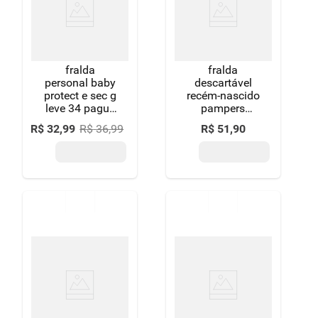
8
º
detergente
9
º
macarrão
fralda
fralda
10
º
chocolate
personal baby
descartável
protect e sec g
recém-nascido
leve 34 pague
pampers
32 unidades
premium care
R$
32
,
99
R$
36
,
99
R$
51
,
90
rn até 4kg
pacote 20
unidades