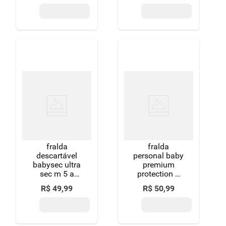
pacote 34
unidades
fralda
fralda
descartável
personal baby
babysec ultra
premium
sec m 5 a
protection g
9,5kg
30 unidades
R$
49
,
99
R$
50
,
99
megapacote
38 unidades