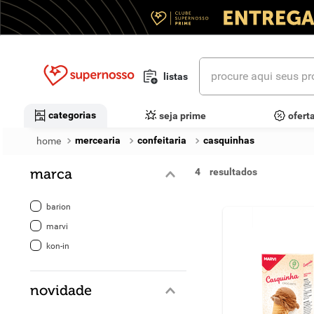
procure aqui seus prod
listas
termos mais buscados
categorias
seja prime
ofert
1
º
cerveja
mercearia
confeitaria
casquinhas
2
º
leite
marca
4
3
º
cafe
barion
4
º
iogurte
marvi
kon-in
5
º
vinhos
6
º
biscoito
novidade
7
º
queijo