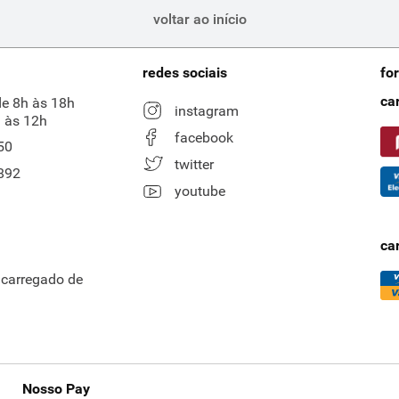
voltar ao início
redes sociais
fo
ca
de 8h às 18h
instagram
 às 12h
facebook
50
twitter
892
youtube
ca
ncarregado de
Nosso Pay