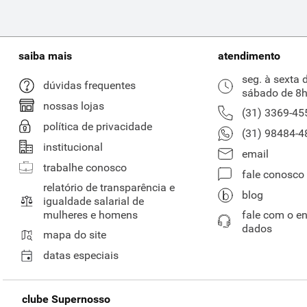
saiba mais
atendimento
seg. à sexta 
dúvidas frequentes
sábado de 8h
nossas lojas
(31) 3369-45
política de privacidade
(31) 98484-4
institucional
email
trabalhe conosco
fale conosco
relatório de transparência e
blog
igualdade salarial de
mulheres e homens
fale com o e
dados
mapa do site
datas especiais
clube Supernosso