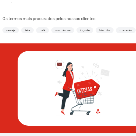
.
Os termos mais procurados pelos nossos clientes:
cerveja
leite
café
ovo páscoa
iogurte
biscoito
macarrão