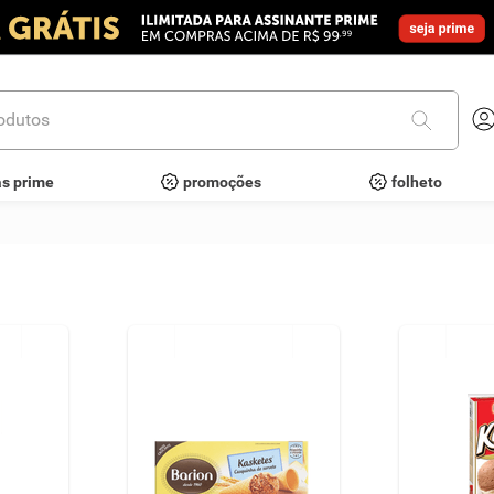
utos
as prime
promoções
folheto