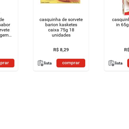
de
casquinha de sorvete
casquin
sabor
barion kasketes
in 65g
rvete
caixa 75g 18
agem
unidades
R$
8
,
29
R
prar
comprar
lista
lista