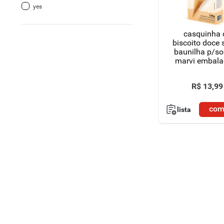
yes
8
º
detergente
casquinha 
9
º
macarrão
biscoito doce 
baunilha p/so
marvi embal
10
º
chocolate
138g
R$
13
,
99
com
lista