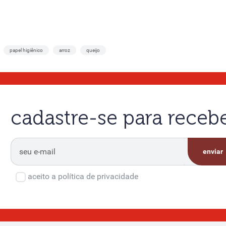
papel higiênico
arroz
queijo
cadastre-se para rece
enviar
aceito a política de privacidade