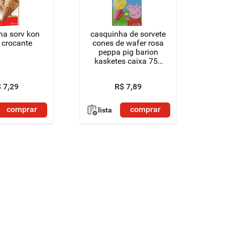
ha sorv kon
casquinha de sorvete
 crocante
cones de wafer rosa
peppa pig barion
kasketes caixa 75g
18 unidades
$
7
,
29
R$
7
,
89
comprar
comprar
lista