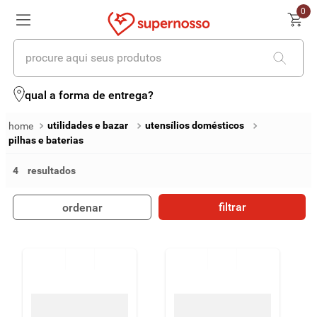
0
procure aqui seus produtos
termos mais buscados
qual a forma de entrega?
1
º
cerveja
utilidades e bazar
utensílios domésticos
pilhas e baterias
2
º
leite
4
3
º
cafe
4
º
iogurte
filtrar
ordenar
5
º
vinhos
6
º
biscoito
7
º
queijo