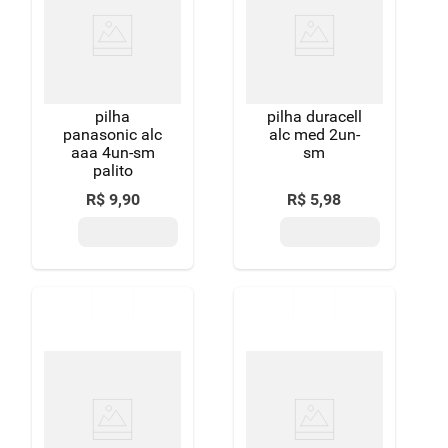
8
º
detergente
9
º
macarrão
10
º
chocolate
pilha
pilha duracell
panasonic alc
alc med 2un-
aaa 4un-sm
sm
palito
R$
9
,
90
R$
5
,
98