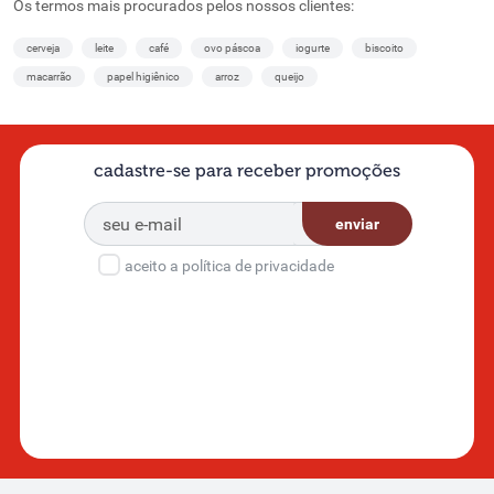
Os termos mais procurados pelos nossos clientes:
cerveja
leite
café
ovo páscoa
iogurte
biscoito
macarrão
papel higiênico
arroz
queijo
cadastre-se para receber promoções
enviar
aceito a política de privacidade