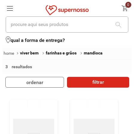
0
procure aqui seus produtos
termos mais buscados
qual a forma de entrega?
1
º
cerveja
viver bem
farinhas e grãos
mandioca
2
º
leite
3
3
º
cafe
filtrar
ordenar
4
º
iogurte
5
º
vinhos
6
º
biscoito
7
º
queijo