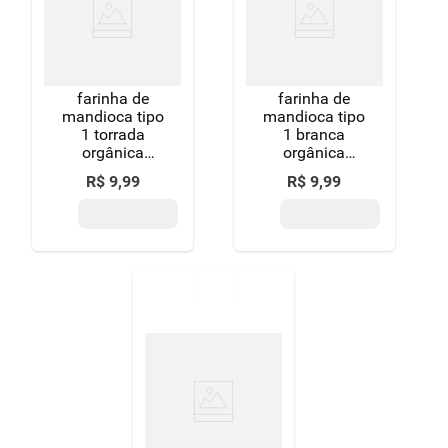
8
º
detergente
9
º
macarrão
farinha de
farinha de
10
º
chocolate
mandioca tipo
mandioca tipo
1 torrada
1 branca
orgânica
orgânica
organic pacote
organic pacote
R$
9
,
99
R$
9
,
99
500g
500g