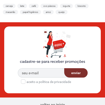
cerveja
leite
café
ovo páscoa
iogurte
biscoito
macarrão
papel higiênico
arroz
queijo
cadastre-se para receber promoções
enviar
aceito a política de privacidade
voltar ao início