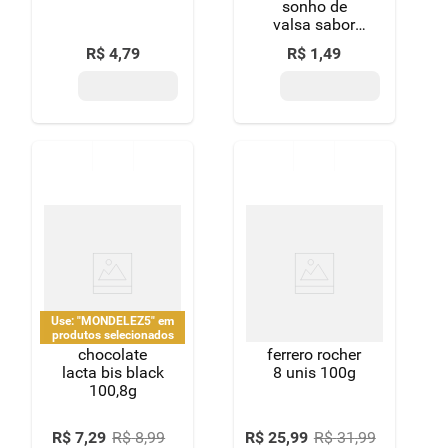
sonho de
valsa sabor
chocolate 20g
R$
4
,
79
R$
1
,
49
Use: "MONDELEZ5" em
produtos selecionados
chocolate
ferrero rocher
lacta bis black
8 unis 100g
100,8g
R$
7
,
29
R$
8
,
99
R$
25
,
99
R$
31
,
99