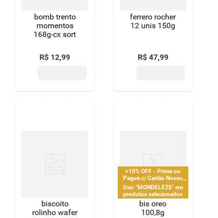
bomb trento
ferrero rocher
momentos
12 unis 150g
168g-cx sort
R$
12
,
99
R$
47
,
99
+10% OFF - Prime ou
Pague c/ Cartão Nosso
Pay
Use: "MONDELEZ5" em
produtos selecionados
biscoito
bis oreo
rolinho wafer
100,8g