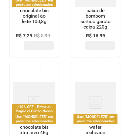
Use: "MONDELEZ5" em
produtos selecionados
chocolate bis
caixa de
original ao
bombom
leite 100,8g
sortido garoto
caixa 220g
R$
7
,
29
R$
8
,
99
R$
16
,
99
+10% OFF - Prime ou
Pague c/ Cartão Nosso
Pay
Use: "MONDELEZ5" em
Use: "MONDELEZ5" em
produtos selecionados
produtos selecionados
chocolate bis
wafer
xtra oreo 45g
recheado