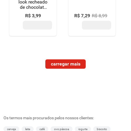
look recheado
de chocolate
55 g
R$
3
,
99
R$
7
,
29
R$
8
,
99
Os termos mais procurados pelos nossos clientes:
cerveja
leite
café
ovo páscoa
iogurte
biscoito