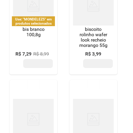
Use: "MONDELEZ5" em
produtos selecionados
bis branco
biscoito
100,8g
rolinho wafer
look recheio
morango 55g
R$
7
,
29
R$
8
,
99
R$
3
,
99