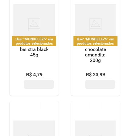
Use: "MONDELEZ5" em
Use: "MONDELEZ5" em
produtos selecionados
produtos selecionados
bis xtra black
chocolate
45g
amandita
200g
R$
4
,
79
R$
23
,
99