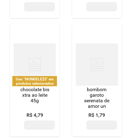
Use: "MONDELEZ5" em
produtos selecionados
chocolate bis
bombom
xtra ao leite
garoto
45g
serenata de
amor un
R$
4
,
79
R$
1
,
79