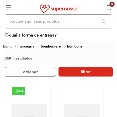
0
procure aqui seus produtos
termos mais buscados
qual a forma de entrega?
1
º
cerveja
mercearia
bomboniere
bombons
2
º
leite
368
3
º
cafe
filtrar
ordenar
4
º
iogurte
5
º
queijo
-
24%
6
º
vinhos
7
º
biscoito