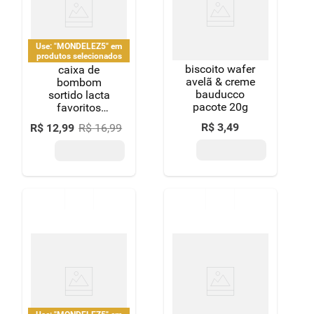
8
º
detergente
9
º
macarrão
Use: "MONDELEZ5" em
produtos selecionados
biscoito wafer
10
º
chocolate
caixa de
avelã & creme
bombom
bauducco
sortido lacta
pacote 20g
favoritos
250,6g
R$
3
,
49
R$
12
,
99
R$
16
,
99