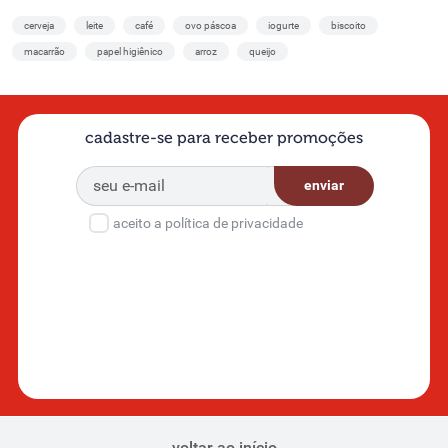
cerveja
leite
café
ovo páscoa
iogurte
biscoito
macarrão
papel higiênico
arroz
queijo
cadastre-se para receber promoções
enviar
aceito a política de privacidade
voltar ao início