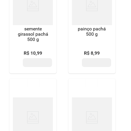
8
º
detergente
9
º
macarrão
semente
painço pachá
10
º
chocolate
girassol pachá
500 g
500 g
R$
10
,
99
R$
8
,
99