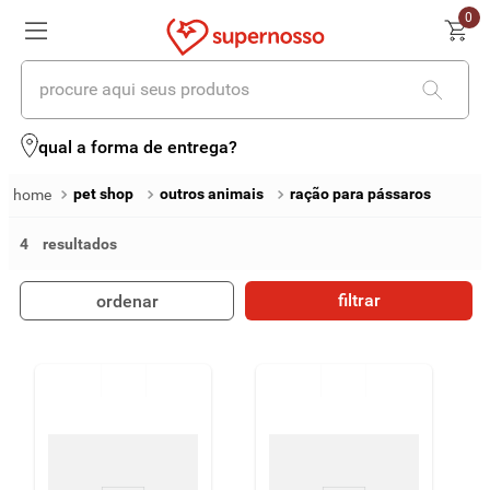
0
procure aqui seus produtos
termos mais buscados
qual a forma de entrega?
1
º
cerveja
pet shop
outros animais
ração para pássaros
2
º
leite
4
3
º
cafe
filtrar
ordenar
4
º
iogurte
5
º
queijo
6
º
biscoito
7
º
vinhos