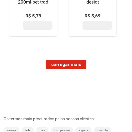
200ml-pet trad
desidt
R$
5
,
79
R$
5
,
69
Os termos mais procurados pelos nossos clientes:
cerveja
leite
café
ovo páscoa
iogurte
biscoito