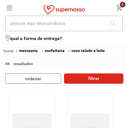
0
procure aqui seus produtos
termos mais buscados
qual a forma de entrega?
1
º
cerveja
mercearia
confeitaria
coco ralado e leite
2
º
leite
46
3
º
cafe
filtrar
ordenar
4
º
iogurte
5
º
vinhos
6
º
biscoito
7
º
queijo