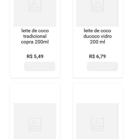
8
º
detergente
9
º
macarrão
leite de coco
leite de coco
10
º
chocolate
tradicional
ducoco vidro
copra 200ml
200 ml
R$
5
,
49
R$
6
,
79