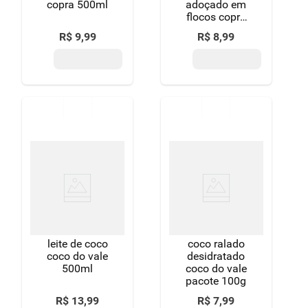
copra 500ml
adoçado em
flocos copra
pacote 100g
R$
9
,
99
R$
8
,
99
leite de coco
coco ralado
coco do vale
desidratado
500ml
coco do vale
pacote 100g
R$
13
,
99
R$
7
,
99