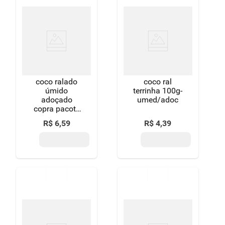
coco ralado
coco ral
úmido
terrinha 100g-
adoçado
umed/adoc
copra pacote
100g
R$
6
,
59
R$
4
,
39