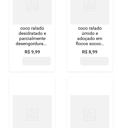
coco ralado
coco ralado
desidratado e
úmido e
parcialmente
adoçado em
desengordurado
flocos sococo
sococo pacote
sweet floco
R$
9
,
99
R$
8
,
99
100g
pacote 100g