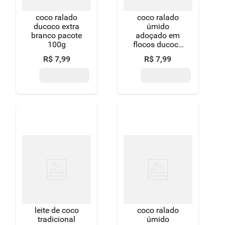
coco ralado
coco ralado
ducoco extra
úmido
branco pacote
adoçado em
100g
flocos ducoco
pacote 100g
R$
7
,
99
R$
7
,
99
leite de coco
coco ralado
tradicional
úmido