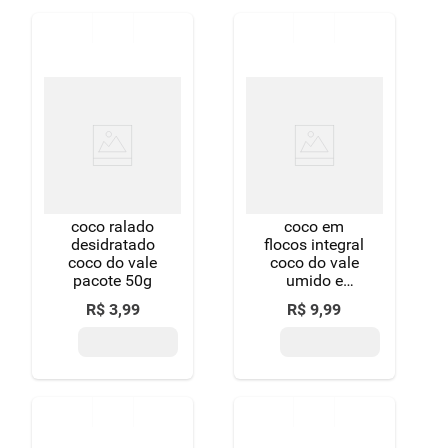
coco ralado
coco em
desidratado
flocos integral
coco do vale
coco do vale
pacote 50g
umido e
adocado
R$
3
,
99
R$
9
,
99
100g-pc