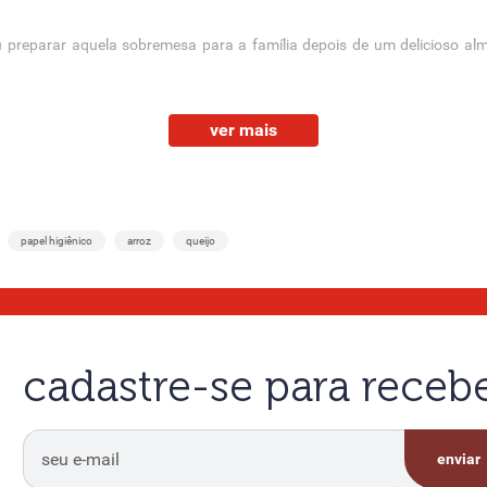
u preparar aquela sobremesa para a família depois de um delicioso 
detalhes dos nossos produtos da mais completa
mercearia
de Belo Horizo
ver mais
ê tem opção de escolher pacotes entre 1, 2 e 5 kg, além de marcas como:
papel higiênico
arroz
queijo
cadastre-se para rece
al conferir a nossa categoria de
açúcar de confeiteiro
? Temos opções para
enviar
stal?