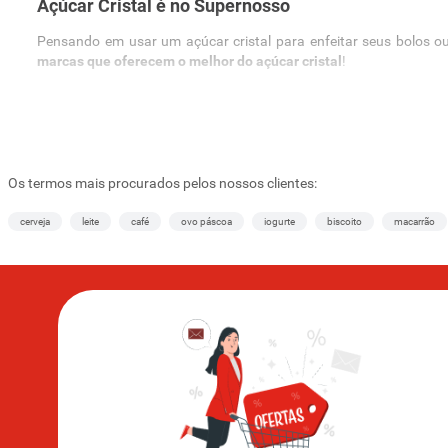
Açúcar Cristal é no Supernosso
Pensando em usar um açúcar cristal para enfeitar seus bolos o
marcas que oferecem o melhor do açúcar cristal
!
Então, continue navegando por nossa página e confira todos os 
Açúcar cristal de diferentes marcas e tamanhos
Temos açúcar cristal disponível em diferentes tamanhos. Aqui, voc
Os termos mais procurados pelos nossos clientes:
Delta;
cerveja
leite
café
ovo páscoa
iogurte
biscoito
macarrão
União;
Native;
Cristal de Minas;
Globoçúcar;
Laçúcar.
Procurando outros tipos de açúcar para fazer suas receitas? Que t
Existe diferença entre açúcar refinado e açúcar cri