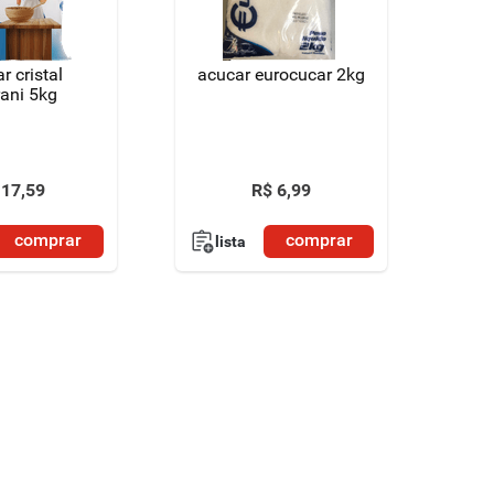
r cristal
acucar eurocucar 2kg
ani 5kg
17
,
59
R$
6
,
99
comprar
comprar
lista