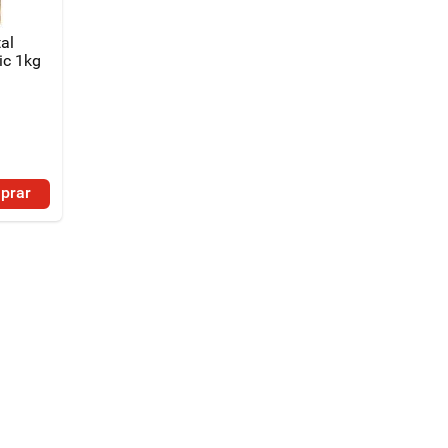
tal
ic 1kg
prar