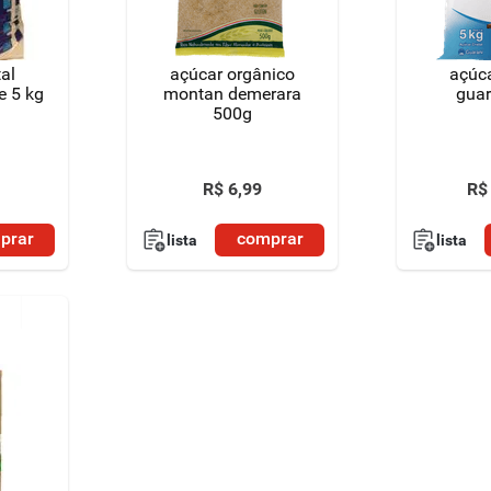
tal
açúcar orgânico
açúca
e 5 kg
montan demerara
guar
500g
R$
6
,
99
R$
prar
comprar
lista
lista