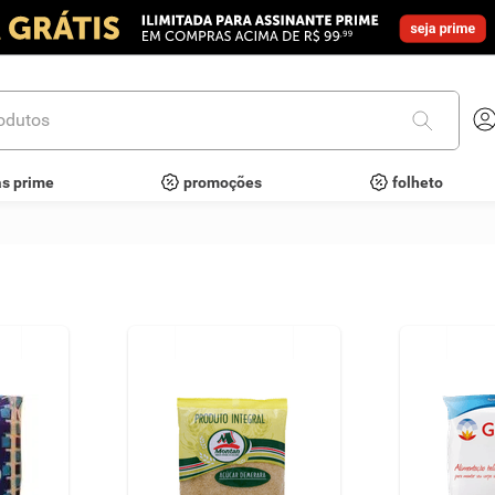
utos
as prime
promoções
folheto