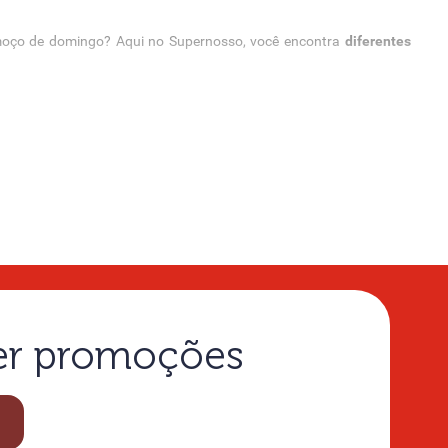
almoço de domingo? Aqui no Supernosso, você encontra
diferentes
nte!
ber promoções
 receita e para coberturas. Confira agora e não perca a chance!