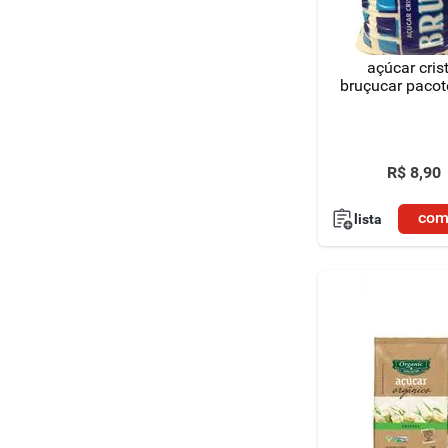
8
º
detergente
açúcar cris
9
º
macarrão
bruçucar pacot
10
º
chocolate
R$
8
,
90
com
lista