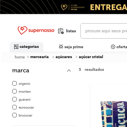
procure aqui seus prod
listas
termos mais buscados
categorias
seja prime
ofert
1
º
cerveja
mercearia
açúcares
açúcar cristal
2
º
leite
marca
5
3
º
cafe
organic
4
º
iogurte
montan
guarani
5
º
queijo
eurocucar
6
º
biscoito
brucucar
7
º
vinhos