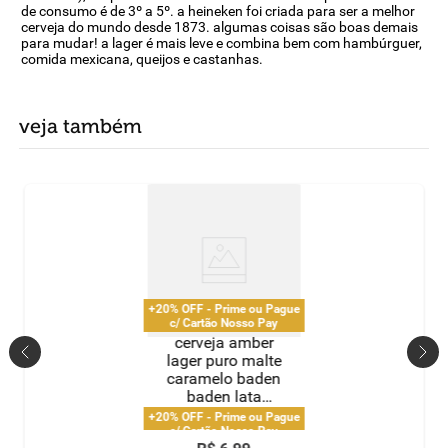
de consumo é de 3º a 5º. a heineken foi criada para ser a melhor
cerveja do mundo desde 1873. algumas coisas são boas demais
para mudar! a lager é mais leve e combina bem com hambúrguer,
comida mexicana, queijos e castanhas.
veja também
+20% OFF - Prime ou Pague
c/ Cartão Nosso Pay
cerveja amber
lager puro malte
caramelo baden
baden lata
473ml
+20% OFF - Prime ou Pague
c/ Cartão Nosso Pay