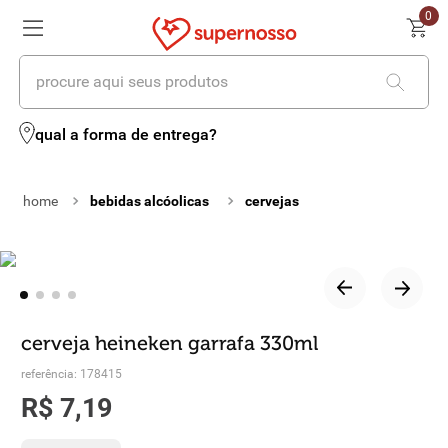
0
procure aqui seus produtos
termos mais buscados
qual a forma de entrega?
1
º
cerveja
bebidas alcóolicas
cervejas
2
º
leite
3
º
cafe
4
º
iogurte
5
º
queijo
cerveja heineken garrafa 330ml
6
º
vinhos
referência
:
178415
R$
7
,
19
7
º
biscoito