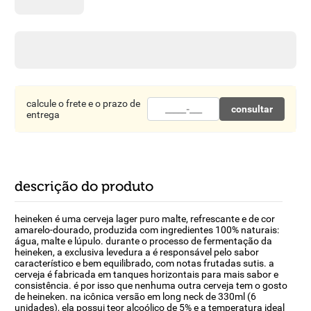
8
º
detergente
9
º
macarrão
10
º
chocolate
calcule o frete e o prazo de
consultar
entrega
descrição do produto
heineken é uma cerveja lager puro malte, refrescante e de cor
amarelo-dourado, produzida com ingredientes 100% naturais:
água, malte e lúpulo. durante o processo de fermentação da
heineken, a exclusiva levedura a é responsável pelo sabor
característico e bem equilibrado, com notas frutadas sutis. a
cerveja é fabricada em tanques horizontais para mais sabor e
consistência. é por isso que nenhuma outra cerveja tem o gosto
de heineken. na icônica versão em long neck de 330ml (6
unidades), ela possui teor alcoólico de 5% e a temperatura ideal