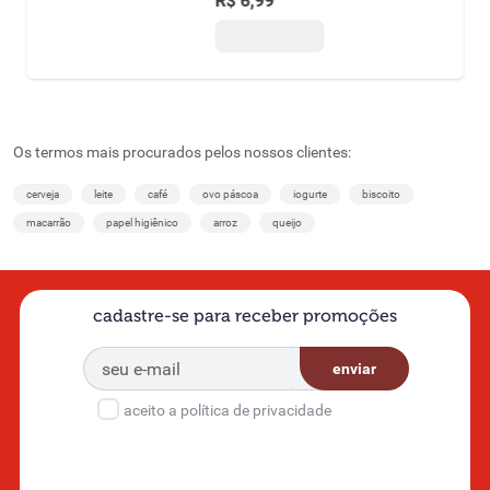
R$
6
,
99
Os termos mais procurados pelos nossos clientes:
cerveja
leite
café
ovo páscoa
iogurte
biscoito
macarrão
papel higiênico
arroz
queijo
cadastre-se para receber promoções
enviar
aceito a política de privacidade