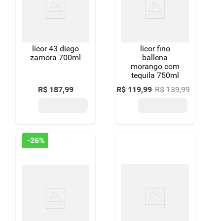
8
º
detergente
9
º
macarrão
licor 43 diego
licor fino
10
º
chocolate
zamora 700ml
ballena
morango com
tequila 750ml
R$
187
,
99
R$
119
,
99
R$
139
,
99
-
26%