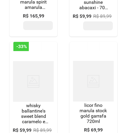
marula spirit
sunshine
amarula
abacaxi - 700
garrafa 750ml
ml
R$
165
,
99
R$
59
,
99
R$
89
,
99
-
33%
licor fino
whisky
marula stock
ballantine's
gold garrafa
sweet blend
720ml
caramelo e
baunilha 700
R$
69
,
99
R$
59
,
99
R$
89
,
99
ml