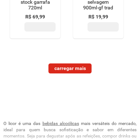
stock garrafa
selvagem
720ml
900ml-gf trad
R$
69
,
99
R$
19
,
99
O licor é uma das
bebidas alcoólicas
mais versáteis do mercado,
ideal para quem busca sofisticação e sabor em diferentes
momentos. Seja para degustar após as refeições, compor drinks ou