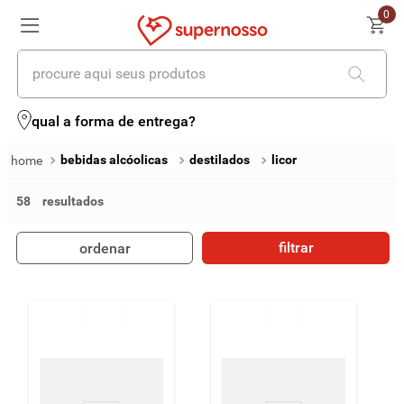
0
procure aqui seus produtos
termos mais buscados
qual a forma de entrega?
1
º
cerveja
bebidas alcóolicas
destilados
licor
2
º
leite
58
3
º
cafe
filtrar
ordenar
4
º
iogurte
5
º
queijo
6
º
biscoito
7
º
vinhos