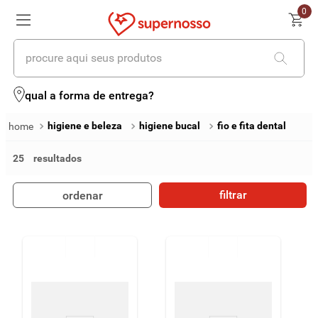
0
procure aqui seus produtos
termos mais buscados
qual a forma de entrega?
1
º
cerveja
higiene e beleza
higiene bucal
fio e fita dental
2
º
leite
25
3
º
cafe
filtrar
ordenar
4
º
iogurte
5
º
queijo
6
º
biscoito
7
º
vinhos