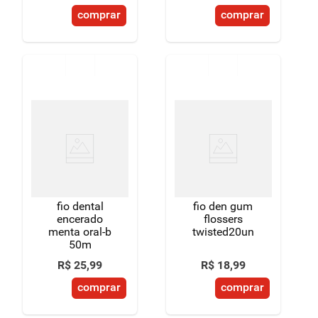
comprar
comprar
fio dental
fio den gum
encerado
flossers
menta oral-b
twisted20un
50m
R$
25
,
99
R$
18
,
99
comprar
comprar