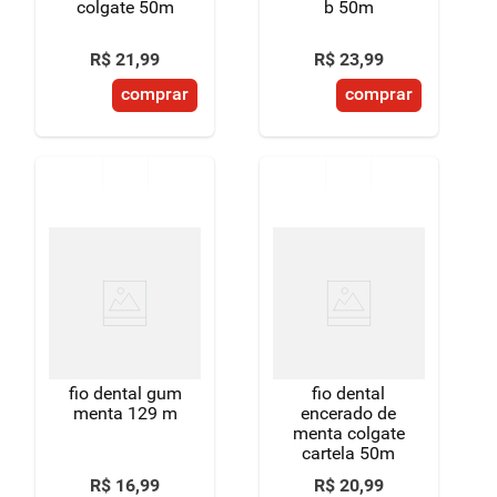
colgate 50m
b 50m
R$
21
,
99
R$
23
,
99
comprar
comprar
fio dental gum
fio dental
menta 129 m
encerado de
menta colgate
cartela 50m
R$
16
,
99
R$
20
,
99