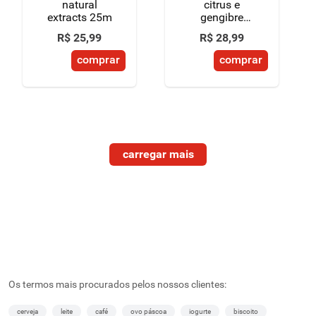
natural
citrus e
extracts 25m
gengibre
colgate
R$
25
,
99
R$
28
,
99
natural
extracts 25m
comprar
comprar
Os termos mais procurados pelos nossos clientes:
cerveja
leite
café
ovo páscoa
iogurte
biscoito