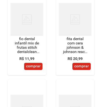
fio dental
fita dental
infantil mix de
com cera
frutas stitch
johnson &
dentalclean
johnson reach
20m
expansion
R$
11
,
99
R$
20
,
99
plus 50m
comprar
comprar