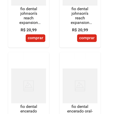
fio dental
fio dental
johnson's
johnson's
reach
reach
expansion
expansion
plus 50 metros
plus menta 50
R$
20
,
99
R$
20
,
99
unidade
metros
unidade
comprar
comprar
fio dental
fio dental
encerado
encerado oral-