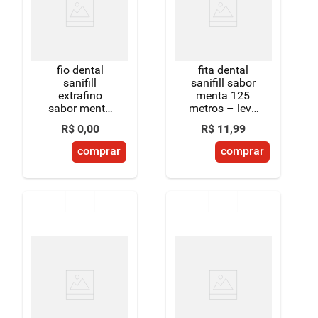
fio dental
fita dental
sanifill
sanifill sabor
extrafino
menta 125
sabor menta
metros – leve
100 metros
mais, pague
R$
0
,
00
R$
11
,
99
menos
comprar
comprar