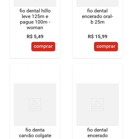
fio dental hillo
fio dental
leve 125m e
encerado oral-
pague 100m -
b 25m
woman
R$
5
,
49
R$
15
,
99
comprar
comprar
fio denta
fio dental
carvão colgate
encerado