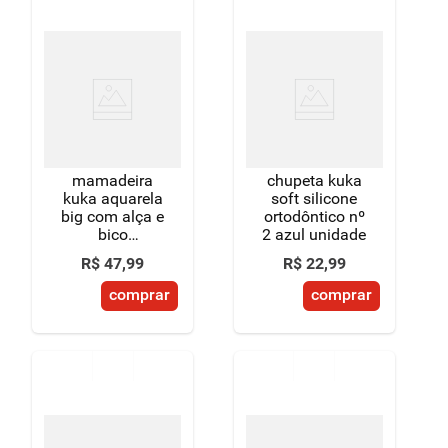
mamadeira
chupeta kuka
kuka aquarela
soft silicone
big com alça e
ortodôntico nº
bico
2 azul unidade
ortodôntico
R$
47
,
99
R$
22
,
99
nº2 azul
250ml
comprar
comprar