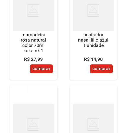
8
º
detergente
9
º
macarrão
10
º
chocolate
mamadeira
aspirador
rosa natural
nasal lillo azul
color 70ml
1 unidade
kuka nº 1
R$
27
,
99
R$
14
,
90
comprar
comprar