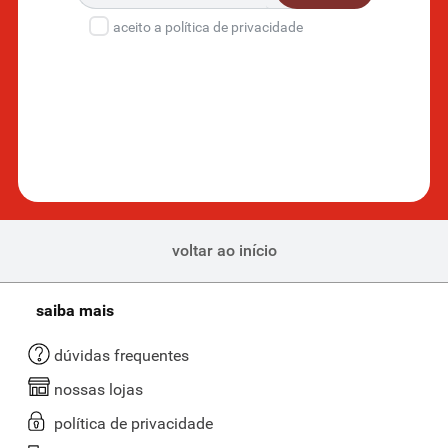
mamadeira.
aceito a política de privacidade
Além disso, o fluxo controlado do líquido ajuda a evitar engasgos e
reduz a entrada de ar, diminuindo as cólicas e o desconforto
abdominal. Essa tecnologia garante uma experiência de alimentação
tranquila tanto para o bebê quanto para quem cuida dele.
Segurança e materiais livres de substâncias nocivas
Aqui você tem a chance de encontrar produtos fabricados com
materiais livres de BPA e ftalatos
, que oferecem mais segurança no
contato com os alimentos e líquidos. As mamadeiras e acessórios
passam por testes rigorosos de qualidade para garantir resistência e
voltar ao início
durabilidade, mesmo com o uso diário.
Essa segurança é fundamental para proteger o bebê contra reações
saiba mais
alérgicas e garantir a integridade do produto em diferentes
condições de uso, como aquecimento e esterilização.
dúvidas frequentes
Facilidade na limpeza e manutenção
nossas lojas
A higiene das mamadeiras é uma das maiores preocupações de pais
política de privacidade
e cuidadores, por isso os produtos do Supernosso são pensados
para facilitar o dia a dia. Os modelos possuem
peças removíveis e