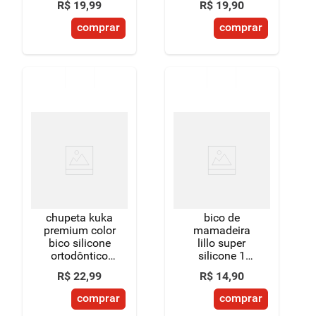
R$
19
,
99
R$
19
,
90
2 líquidos
240ml
pastosos
comprar
comprar
unidade
chupeta kuka
bico de
premium color
mamadeira
bico silicone
lillo super
ortodôntico
silicone 1
n°2 rosa ref:
unidade
R$
22
,
99
R$
14
,
90
2812
comprar
comprar