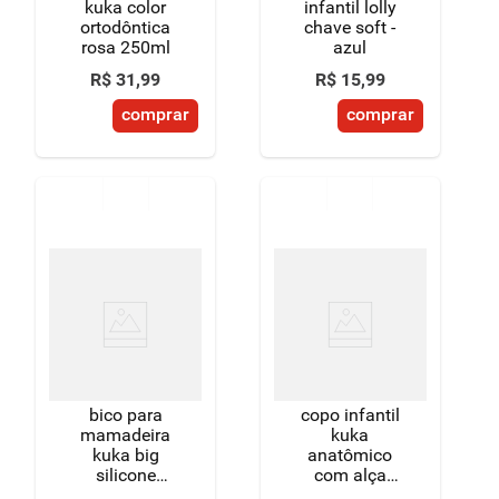
kuka color
infantil lolly
ortodôntica
chave soft -
rosa 250ml
azul
R$
31
,
99
R$
15
,
99
comprar
comprar
bico para
copo infantil
mamadeira
kuka
kuka big
anatômico
silicone
com alça
ortodôntico nº
removível rosa