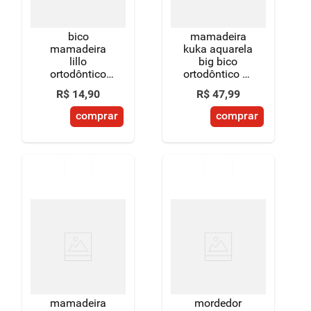
bico
mamadeira
mamadeira
kuka aquarela
lillo
big bico
ortodôntico
ortodôntico nº
silicone com 2
2 rosa com
R$
14
,
90
R$
47
,
99
unidades
alça 330ml
tamanho 02
comprar
comprar
mamadeira
mordedor