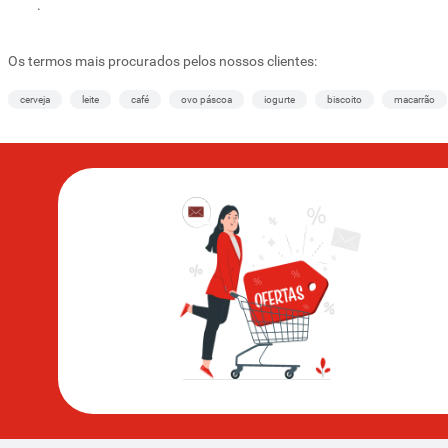
.
Os termos mais procurados pelos nossos clientes:
cerveja
leite
café
ovo páscoa
iogurte
biscoito
macarrão