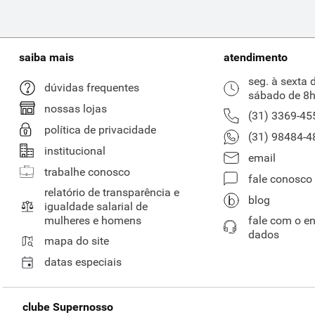
saiba mais
atendimento
seg. à sexta 
dúvidas frequentes
sábado de 8h
nossas lojas
(31) 3369-45
política de privacidade
(31) 98484-4
institucional
email
trabalhe conosco
fale conosco
relatório de transparência e
blog
igualdade salarial de
mulheres e homens
fale com o e
dados
mapa do site
datas especiais
clube Supernosso