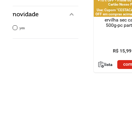
+10% OFF - Prime ou
Cartão Nosso 
Use: Cupom "CESTAC
8
º
detergente
novidade
OFF em compras acima 
limitado a 2 pedido
ervilha sec c
9
º
macarrão
500g-pc part
yes
10
º
chocolate
R$
15
,
99
com
lista