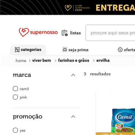
procure aqui seus prod
listas
termos mais buscados
categorias
seja prime
ofert
1
º
cerveja
viver bem
farinhas e grãos
ervilha
2
º
leite
marca
3
3
º
cafe
camil
4
º
iogurte
pink
5
º
queijo
promoção
6
º
biscoito
yes
7
º
vinhos