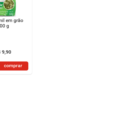
mil em grão
00 g
$
9
,
90
comprar