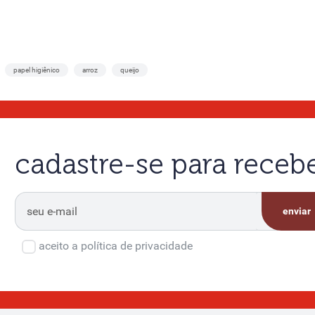
papel higiênico
arroz
queijo
cadastre-se para rece
enviar
aceito a política de privacidade