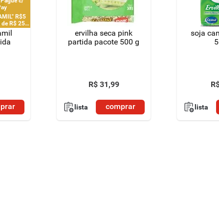
 Pague c/
Pay
AMIL" R$5
de R$ 25 |
 por CPF
amil
ervilha seca pink
soja ca
ida
partida pacote 500 g
5
R$
31
,
99
R
prar
comprar
lista
lista