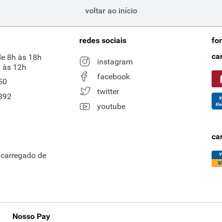
voltar ao início
redes sociais
fo
ca
de 8h às 18h
instagram
 às 12h
facebook
50
twitter
892
youtube
ca
ncarregado de
Nosso Pay