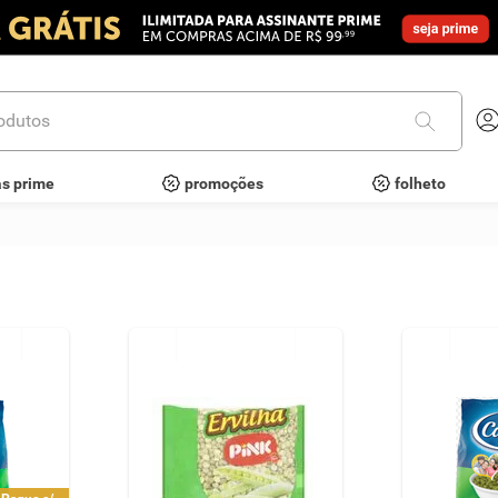
utos
as prime
promoções
folheto