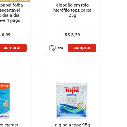
 papel folha
algodão em rolo
descartável
hidrófilo topz caixa
 dia a dia
25g
eve 4 pague
ades de 10
os cada
$
6
,
99
R$
3
,
79
comprar
comprar
lista
vo cremer
alg bola topz 95g