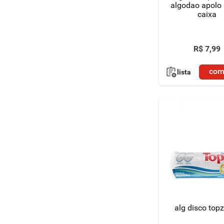
algodao apolo
caixa
R$
7
,
99
com
lista
alg disco top