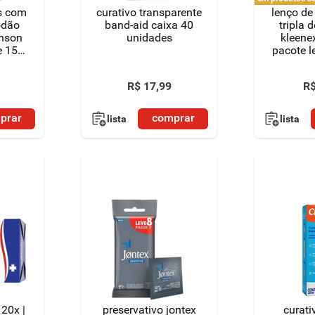
is com
curativo transparente
lenço de
odão
band-aid caixa 40
tripla 
hnson
unidades
kleenex
e 150
pacote l
3 unid
lenç
R$
17
,
99
R
prar
comprar
lista
lista
20x |
preservativo jontex
curati