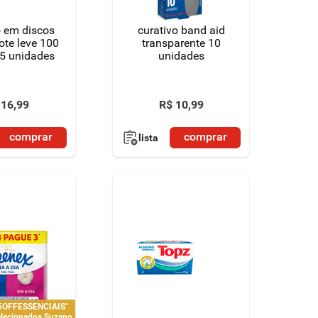
 em discos
curativo band aid
ote leve 100
transparente 10
5 unidades
unidades
16
,
99
R$
10
,
99
comprar
comprar
lista
"5OFFESSENCIAIS"
elecionados Suzano