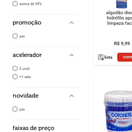
acima de 30%
algodão dis
hidrófilo ap
promoção
limpeza fac
yes
R$
9
,
99
acelerador
com
lista
2 unid.
+1 selo
novidade
yes
faixas de preço