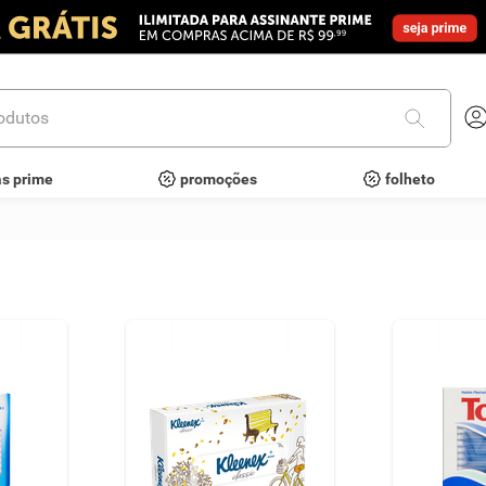
utos
as prime
promoções
folheto