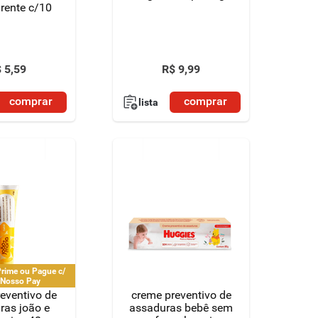
rente c/10
$
5
,
59
R$
9
,
99
comprar
comprar
lista
rime ou Pague c/
 Nosso Pay
eventivo de
creme preventivo de
ras joão e
assaduras bebê sem