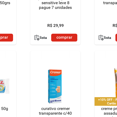
 50grs
sensitive leve 8
transpa
pague 7 unidades
R$
29
,
99
R
prar
comprar
lista
lista
+10% OFF - P
Cartão
z 50g
curativo cremer
creme pr
transparente c/40
assadu