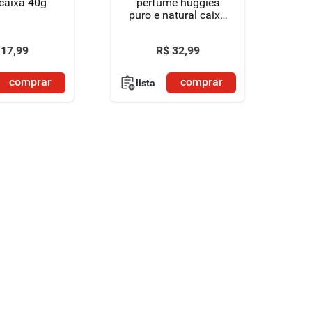
caixa 40g
perfume huggies
puro e natural caixa
80g
17
,
99
R$
32
,
99
comprar
comprar
lista