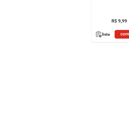
R$
9
,
99
com
lista