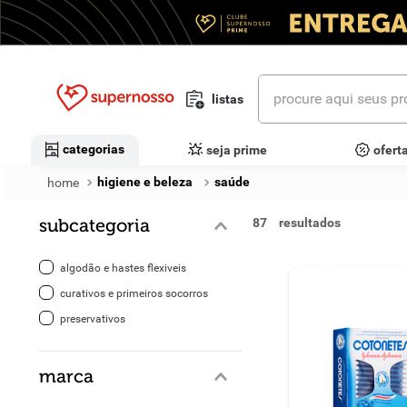
procure aqui seus prod
listas
termos mais buscados
categorias
seja prime
ofert
1
º
cerveja
higiene e beleza
saúde
2
º
leite
subcategoria
87
3
º
cafe
algodão e hastes flexiveis
4
º
iogurte
curativos e primeiros socorros
preservativos
5
º
queijo
6
º
biscoito
marca
7
º
vinhos