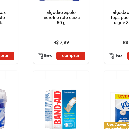
cos
algodão apolo
algodão
olo
hidrófilo rolo caixa
topz pac
ial
50 g
pague 8
R$
7
,
99
R$
prar
comprar
lista
lista
Use: Cupom 
em produtos s