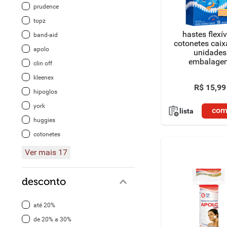
prudence
8
º
detergente
topz
hastes flexí
band-aid
9
º
macarrão
cotonetes caix
apolo
unidades
embalage
10
º
chocolate
clin off
econômic
kleenex
R$
15
,
99
hipoglos
york
com
lista
huggies
cotonetes
Ver mais 17
desconto
até 20%
de 20% a 30%