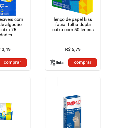
lexíveis com
lenço de papel kiss
de algodão
facial folha dupla
caixa 75
caixa com 50 lenços
idades
$
3
,
49
R$
5
,
79
comprar
comprar
lista