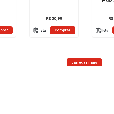
maria 
R$
20
,
99
R$
prar
comprar
lista
lista