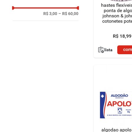
hastes flexíve
ponta de alg
R$ 3,00
–
R$ 60,00
johnson & jo
cotonetes pot
unidades
R$
18
,
99
com
lista
algodao apolo 