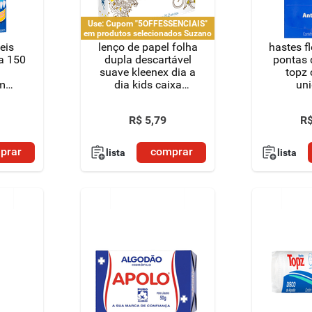
Use: Cupom "5OFFESSENCIAIS"
em produtos selecionados Suzano
veis
lenço de papel folha
hastes f
a 150
dupla descartável
pontas 
suave kleenex dia a
topz 
m
dia kids caixa
un
a
12,7cm x 21,2cm
caixa 50 unidades
R$
5
,
79
R
prar
comprar
lista
lista