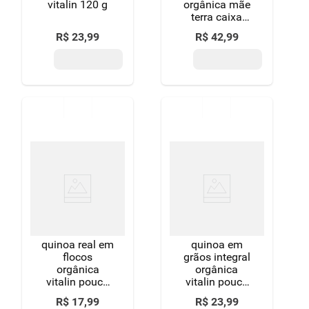
vitalin 120 g
orgânica mãe
terra caixa
250g
R$
23
,
99
R$
42
,
99
quinoa real em
quinoa em
flocos
grãos integral
orgânica
orgânica
vitalin pouch
vitalin pouch
120g
200g
R$
17
,
99
R$
23
,
99