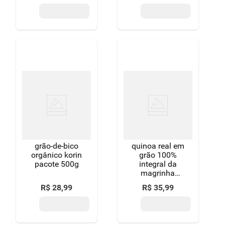
grão-de-bico
quinoa real em
orgânico korin
grão 100%
pacote 500g
integral da
magrinha
pacote 350g
R$
28
,
99
R$
35
,
99