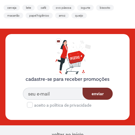
cerveja
leite
café
ovo páscoa
iogurte
biscoito
macarrão
papel higiênico
arroz
queijo
cadastre-se para receber promoções
enviar
aceito a política de privacidade
voltar ao início