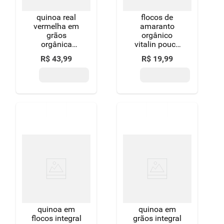
quinoa real
flocos de
vermelha em
amaranto
grãos
orgânico
orgânica
vitalin pouch
vitalin pouch
150g
R$
43
,
99
R$
19
,
99
200g
quinoa em
quinoa em
flocos integral
grãos integral