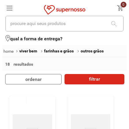
0
procure aqui seus produtos
termos mais buscados
qual a forma de entrega?
1
º
cerveja
viver bem
farinhas e grãos
outros grãos
2
º
leite
18
3
º
cafe
filtrar
ordenar
4
º
iogurte
5
º
vinhos
6
º
biscoito
7
º
queijo