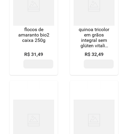
flocos de
quinoa tricolor
amaranto bio2
em grãos
caixa 250g
integral sem
glúten vitalin
pouch 250g
R$
31
,
49
R$
32
,
49