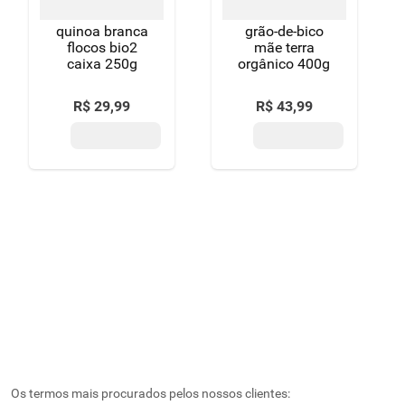
quinoa branca
grão-de-bico
flocos bio2
mãe terra
caixa 250g
orgânico 400g
R$
29
,
99
R$
43
,
99
Os termos mais procurados pelos nossos clientes: