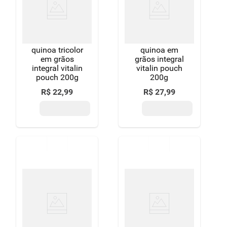
8
º
detergente
9
º
macarrão
quinoa tricolor
quinoa em
10
º
chocolate
em grãos
grãos integral
integral vitalin
vitalin pouch
pouch 200g
200g
R$
22
,
99
R$
27
,
99