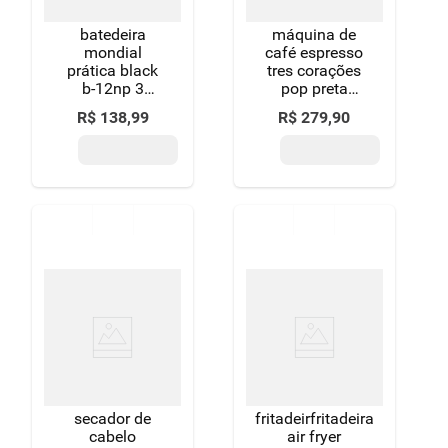
batedeira
máquina de
mondial
café espresso
prática black
tres corações
b-12np 3
pop preta
velocidades
127v
R$
138
,
99
R$
279
,
90
350w
secador de
fritadeirfritadeira
cabelo
air fryer