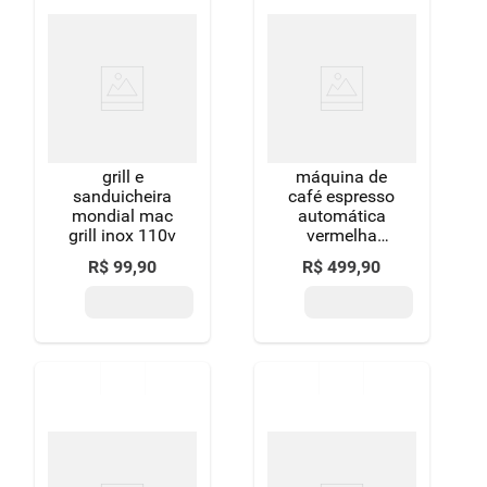
grill e
máquina de
sanduicheira
café espresso
mondial mac
automática
grill inox 110v
vermelha
brilhante g1
R$
99
,
90
R$
499
,
90
lov 950ml tres
127v