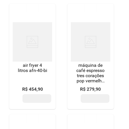
air fryer 4
máquina de
litros afn-40-bi
café espresso
tres corações
pop vermelha
127v
R$
454
,
90
R$
279
,
90