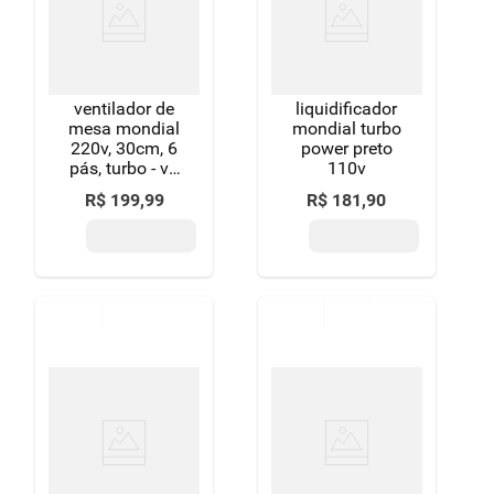
8
º
detergente
9
º
macarrão
ventilador de
liquidificador
10
º
chocolate
mesa mondial
mondial turbo
220v, 30cm, 6
power preto
pás, turbo - vt-
110v
30-nb
R$
199
,
99
R$
181
,
90