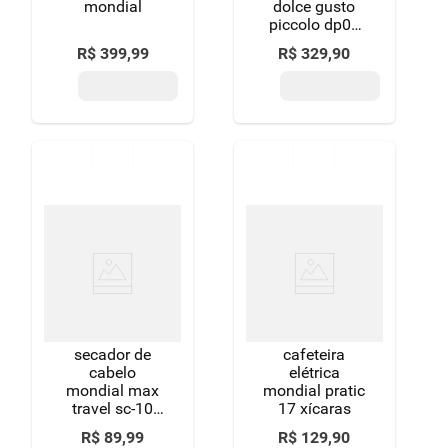
mondial
dolce gusto
piccolo dp06
vermelha - 15
R$
399
,
99
R$
329
,
90
bar
secador de
cafeteira
cabelo
elétrica
mondial max
mondial pratic
travel sc-10
17 xícaras
1200w bivolt
R$
89
,
99
R$
129
,
90