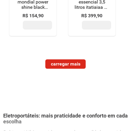
mondial power
essencial 3,5
shine black
litros itatiaiaa air
ion 1900w
fryer essencial
R$
154
,
90
R$
399
,
90
127v
3,5 litros itatiaia
Eletroportáteis: mais praticidade e conforto em cada
escolha