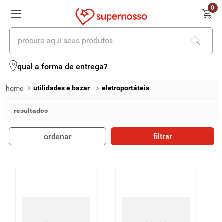
0
procure aqui seus produtos
termos mais buscados
qual a forma de entrega?
1
º
cerveja
utilidades e bazar
eletroportáteis
2
º
leite
3
º
cafe
filtrar
ordenar
4
º
iogurte
5
º
queijo
6
º
biscoito
7
º
vinhos