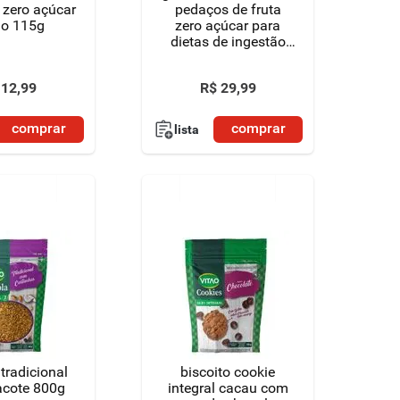
 zero açúcar
pedaços de fruta
ão 115g
zero açúcar para
dietas de ingestão
controlada de
açúcares linea vidro
12
,
99
R$
29
,
99
230g
comprar
comprar
lista
tradicional
biscoito cookie
acote 800g
integral cacau com