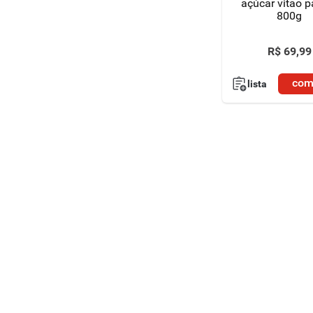
açúcar vitao p
800g
R$
69
,
99
com
lista