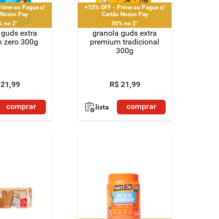
rime ou Pague c/
+10% OFF - Prime ou Pague c/
 Nosso Pay
Cartão Nosso Pay
% no 2°
50% no 2°
 guds extra
granola guds extra
 zero 300g
premium tradicional
300g
21
,
99
R$
21
,
99
comprar
comprar
lista