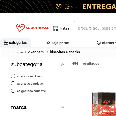
procure aqui seus prod
listas
termos mais buscados
categorias
seja prime
ofertas 
1
º
cerveja
viver bem
biscoitos e snacks
2
º
leite
subcategoria
484
3
º
cafe
snacks saudáveis
4
º
iogurte
aperetivo saudável
salgadinho saudável
5
º
queijo
6
º
vinhos
marca
7
º
biscoito