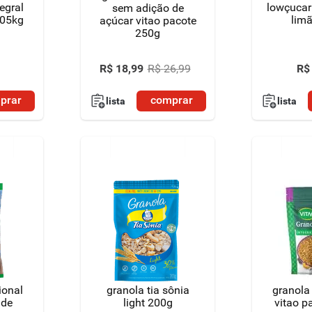
egral
lowçucar
sem adição de
005kg
lim
açúcar vitao pacote
250g
R$
R$
18
,
99
R$
26
,
99
prar
comprar
lista
lista
ional
granola tia sônia
granola 
 de
light 200g
vitao p