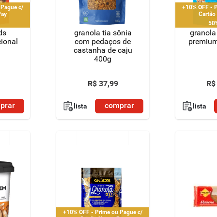
 Pague c/
+10% OFF - P
Pay
Cartão
50
ds
granola tia sônia
granola
ional
com pedaços de
premium
castanha de caju
400g
R$
37
,
99
R$
prar
comprar
lista
lista
+10% OFF - Prime ou Pague c/