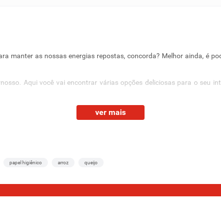
 manter as nossas energias repostas, concorda? Melhor ainda, é po
rnosso. Aqui você vai encontrar várias opções deliciosas para o seu i
a!
ver mais
refeição completa ou ir ao mercado para comprar todo o necessário 
car no carrinho e receber onde estiver. Veja só:
papel higiênico
arroz
queijo
pernosso você encontra
biscoitos doces
e
salgados
de várias marcas e fo