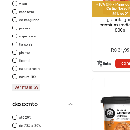
vitao
+10% OFF - Prime ou
Cartão Nosso 
8
º
detergente
mae terra
50% no 2°
granola gu
da magrinha
9
º
macarrão
premium tradic
jasmine
800g
10
º
chocolate
supernosso
tia sonia
R$
31
,
99
pic-me
flormel
com
lista
natures heart
natural life
Ver mais 59
desconto
até 20%
de 20% a 30%