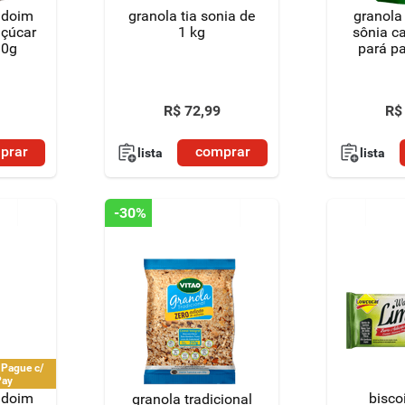
ndoim
granola tia sonia de
granola 
açúcar
1 kg
sônia c
10g
pará p
R$
72
,
99
R$
prar
comprar
lista
lista
-
30%
 Pague c/
Pay
ndoim
bisco
granola tradicional