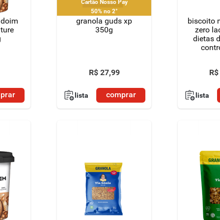
Cartão Nosso Pay
50% no 2°
ndoim
granola guds xp
biscoito 
ature
350g
zero la
g
dietas 
contr
açúcar
restriçã
R$
27
,
99
R$
lowçuc
prar
comprar
lista
lista