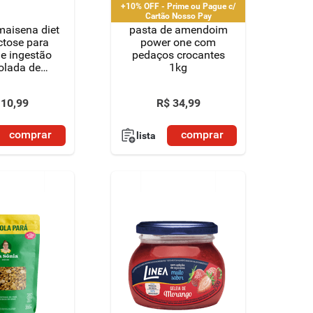
+10% OFF - Prime ou Pague c/
Cartão Nosso Pay
maisena diet
pasta de amendoim
ctose para
power one com
de ingestão
pedaços crocantes
olada de
1kg
es e para
o de lactose
10
,
99
R$
34
,
99
ar pacote
115g
comprar
comprar
lista