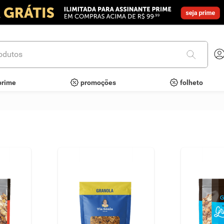
utos
prime
promoções
folheto