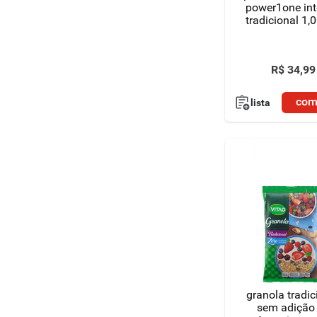
power1one int
tradicional 1,
R$
34
,
99
com
lista
granola tradic
sem adição