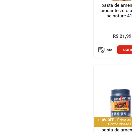
pasta de ame
crocante zero 
be nature 4
R$
21
,
99
com
lista
+10% OFF - Prime ou
Cartão Nosso 
pasta de ame