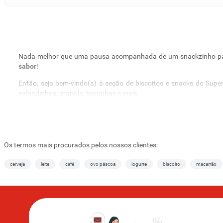
Nada melhor que uma pausa acompanhada de um snackzinho para
sabor
!
Então, seja bem-vindo(a) à seção de biscoitos e snacks do Supe
salgadinhos, granola, barrinhas e mais.
Biscoitos e snacks: Compre online sem sair de cas
Nem sempre dispomos de tempo o suficiente para realizar uma 
disponibilizamos uma seção completa de snacks. É só escolher, colo
Os termos mais procurados pelos nossos clientes:
Biscoitos
cerveja
leite
café
ovo páscoa
iogurte
biscoito
macarrão
Uma das opções mais populares para o seu lanche rápido, no Su
integrais e também cookies!
Você vai se surpreender com a incrível variedade!
Salgadinhos