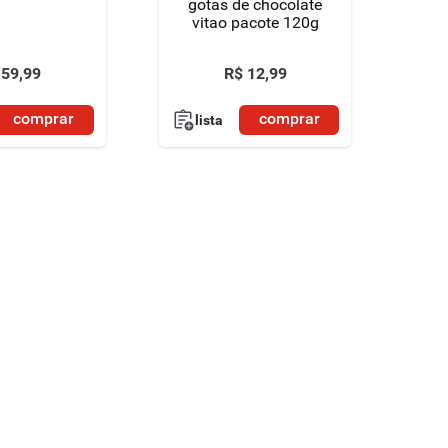
gotas de chocolate
vitao pacote 120g
59
,
99
R$
12
,
99
comprar
comprar
lista