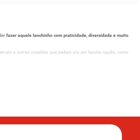
der
fazer aquele lanchinho com praticidade, diversidade e muito
ntervalo e outras ocasiões que pedem por um lanche rápido, como
para preparar as marmitas da semana. Para te ajudar com isso,
rmatos. São biscoitos de maisena, polvilho, chocolate, recheados,