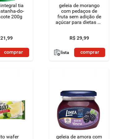
integral tia
geleia de morango
astanha-do-
com pedaços de
acote 200g
fruta sem adição de
açúcar para dietas de
ingestão controlada
de açúcares linea
21
,
99
R$
29
,
99
vidro 230g
comprar
comprar
lista
ito wafer
geleia de amora com