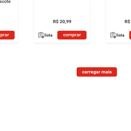
acote
R$
20
,
99
R$
prar
comprar
lista
lista