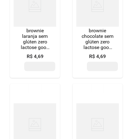
8
º
detergente
9
º
chocolate
brownie
brownie
10
º
macarrão
laranja sem
chocolate sem
glúten zero
glúten zero
lactose good
lactose good
soy pacote
soy pacote
R$
4
,
69
R$
4
,
69
40g
40g