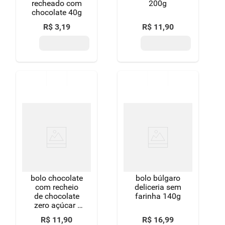
recheado com
200g
chocolate 40g
R$
3
,
19
R$
11
,
90
bolo chocolate
bolo búlgaro
com recheio
deliceria sem
de chocolate
farinha 140g
zero açúcar -
200g
R$
11
,
90
R$
16
,
99