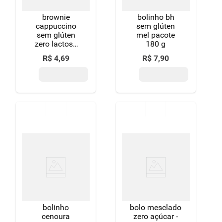
brownie
bolinho bh
cappuccino
sem glúten
sem glúten
mel pacote
zero lactose
180 g
good soy
R$
4
,
69
R$
7
,
90
pacote 40g
bolinho
bolo mesclado
cenoura
zero açúcar -