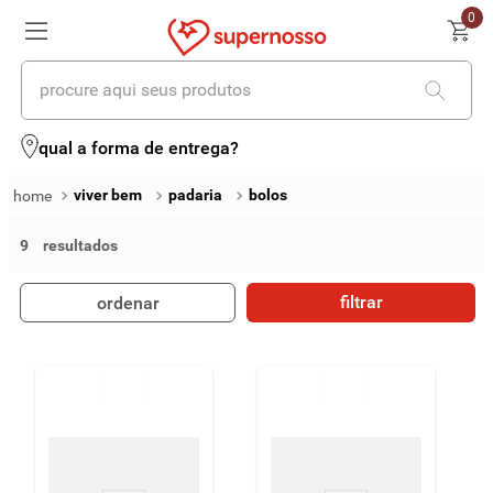
0
procure aqui seus produtos
termos mais buscados
qual a forma de entrega?
1
º
cerveja
viver bem
padaria
bolos
2
º
leite
9
3
º
cafe
filtrar
ordenar
4
º
iogurte
5
º
queijo
6
º
biscoito
7
º
vinhos