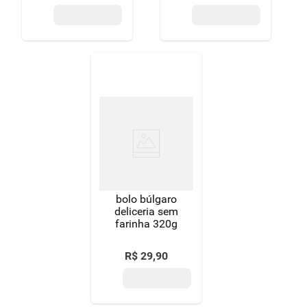
bolo búlgaro
deliceria sem
farinha 320g
R$
29
,
90