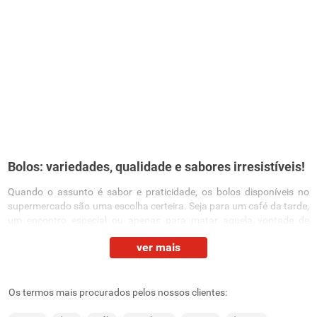
Bolos: variedades, qualidade e sabores irresistíveis!
Quando o assunto é sabor e praticidade, os bolos disponíveis no
supermercado são uma escolha certeira. Seja para um café da tarde,
um encontro especial ou apenas para matar aquela vontade de
doce, nossa seleção de bolos traz variedade, qualidade e
ver mais
conveniência para o seu dia a dia. Conheça as opções de bolo da
nossa
padaria
e veja como é fácil levar essas delícias para sua casa!
Bolo de laranja sem glúten
Os termos mais procurados pelos nossos clientes:
Para quem busca uma alternativa mais leve e inclusiva, o bolo de