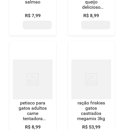
salmao
queijo
delicioso
dreamies
R$
7
,
99
R$
8
,
99
pacote 40g
petisco para
ração friskies
gatos adultos
gatos
carne
castrados
tentadora
megamix 3kg
dreamies
R$
8
,
99
R$
53
,
99
pacote 40g