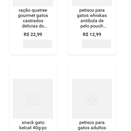
ração quatree
petisco para
gourmet gatos
gatos whiskas
castrados
antibola de
delícias do
pelo pouch
mar 1,0kg
40g
R$
22
,
99
R$
12
,
99
snack gato
petisco para
kelcat 40g-pc
gatos adultos