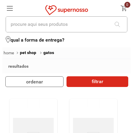
0
procure aqui seus produtos
termos mais buscados
qual a forma de entrega?
1
º
cerveja
pet shop
gatos
2
º
leite
3
º
cafe
filtrar
ordenar
4
º
iogurte
5
º
queijo
6
º
vinhos
7
º
biscoito