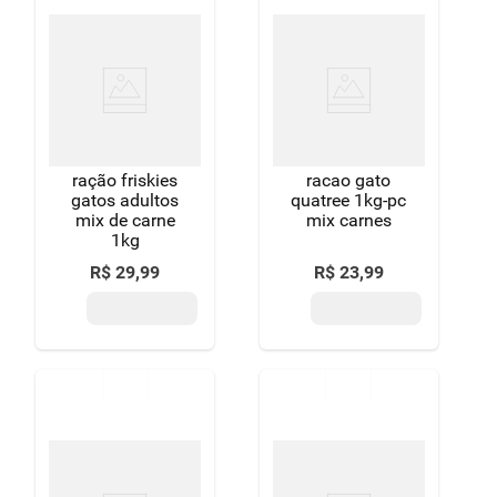
ração friskies
racao gato
gatos adultos
quatree 1kg-pc
mix de carne
mix carnes
1kg
R$
29
,
99
R$
23
,
99