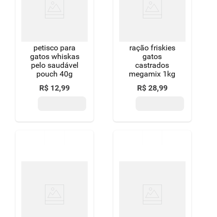
8
º
detergente
9
º
macarrão
petisco para
ração friskies
10
º
chocolate
gatos whiskas
gatos
pelo saudável
castrados
pouch 40g
megamix 1kg
R$
12
,
99
R$
28
,
99