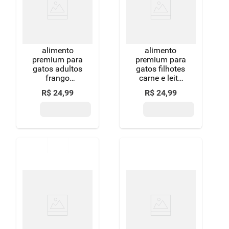
alimento
alimento
premium para
premium para
gatos adultos
gatos filhotes
frango
carne e leite
whiskas
whiskas
R$
24
,
99
R$
24
,
99
pacote 900g
pacote 900g