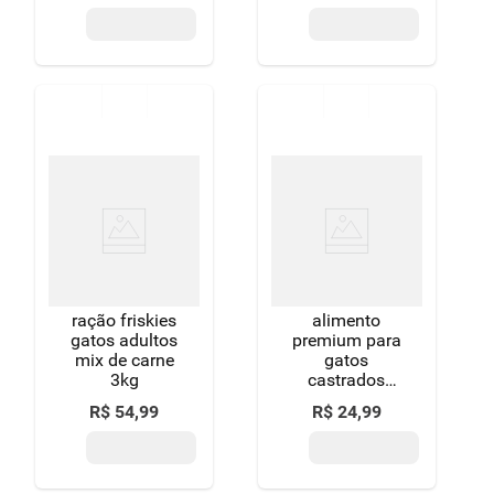
ração friskies
alimento
gatos adultos
premium para
mix de carne
gatos
3kg
castrados
adultos carne
R$
54
,
99
R$
24
,
99
whiskas
pacote 900g