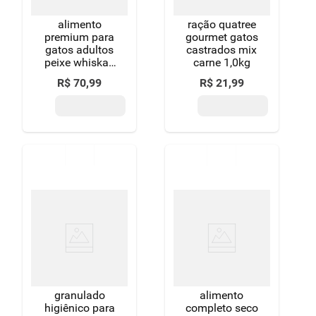
alimento
ração quatree
premium para
gourmet gatos
gatos adultos
castrados mix
peixe whiskas
carne 1,0kg
pacote 2,7kg
R$
70
,
99
R$
21
,
99
granulado
alimento
higiênico para
completo seco