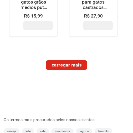
gatos grãos
para gatos
médios putz
castrados
kelco 4kg
adultos frango
R$
15
,
99
R$
27
,
90
e vegetais
balance
premium
especial
pouch 1kg
Os termos mais procurados pelos nossos clientes:
cerveja
leite
café
ovo páscoa
iogurte
biscoito