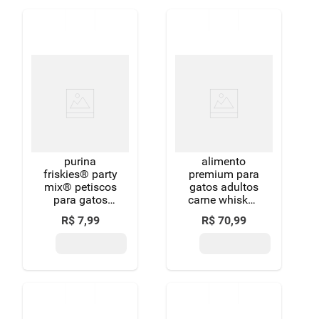
purina
alimento
friskies® party
premium para
mix® petiscos
gatos adultos
para gatos
carne whiskas
frango 40g
pacote 2,7kg
R$
7
,
99
R$
70
,
99