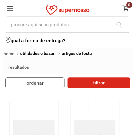
0
procure aqui seus produtos
termos mais buscados
qual a forma de entrega?
1
º
cerveja
utilidades e bazar
artigos de festa
2
º
leite
3
º
cafe
filtrar
ordenar
4
º
iogurte
5
º
vinhos
6
º
biscoito
7
º
queijo