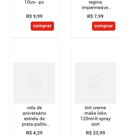
10un- -pc
regina
impermeável
pacote 45
R$
9
,
99
R$
7
,
99
unidades
comprar
comprar
vela de
tint creme
aniversário
make loko
estrela de
120ml-lt spray
prata palito
sort
regina cartela
R$
4
,
29
R$
23
,
99
4 unidades