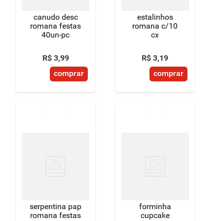
canudo desc
estalinhos
romana festas
romana c/10
40un-pc
cx
R$
3
,
99
R$
3
,
19
comprar
comprar
serpentina pap
forminha
romana festas
cupcake