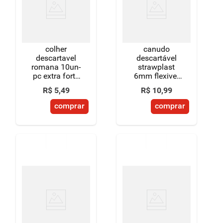
8
º
detergente
9
º
macarrão
colher
canudo
10
º
chocolate
descartavel
descartável
romana 10un-
strawplast
pc extra forte
6mm flexivel
branca
100 unidades
R$
5
,
49
R$
10
,
99
comprar
comprar