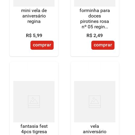
mini vela de
forminha para
aniversário
doces
regina
pirotines rosa
nº 05 regina
100 unidades
R$
5
,
99
R$
2
,
49
comprar
comprar
fantasia fest
vela
4pcs tigresa
aniversário