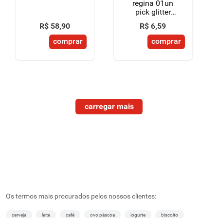
regina 01un
pick glitter
dourada
R$
58
,
90
R$
6
,
59
interrogacao
comprar
comprar
Os termos mais procurados pelos nossos clientes:
cerveja
leite
café
ovo páscoa
iogurte
biscoito