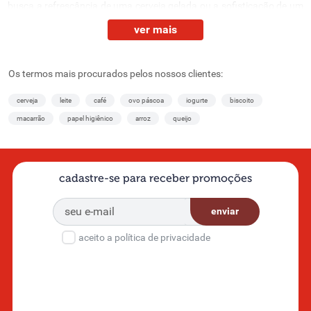
Os termos mais procurados pelos nossos clientes:
cerveja
leite
café
ovo páscoa
iogurte
biscoito
macarrão
papel higiênico
arroz
queijo
cadastre-se para receber promoções
enviar
aceito a política de privacidade