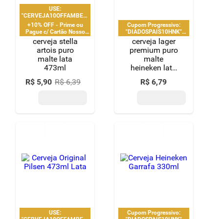
Seja para celebrar um momento especial, harmonizar um jantar ou
relaxar no final de semana, a escolha da bebida alcoólica correta faz
toda a diferença. No Supernosso, oferecemos uma seleção criteriosa
que atende desde o apreciador de destilados clássicos até quem
busca a refrescância de uma cerveja gelada ou a sofisticação de um
bom vinho.
ver mais
Nossa curadoria foca em procedência e variedade, garantindo que
você tenha acesso às melhores marcas nacionais e internacionais
em um só lugar.
A melhor seleção de bebidas alcoólicas com
cervejas e destilados
No Supernosso, você encontra uma
linha completa de cervejas
, que
vai das opções Standard e Premium até as artesanais e especiais,
com diferentes graduações alcoólicas e notas de malte. Se a sua
preferência for por bebidas de maior teor, temos disponível uma