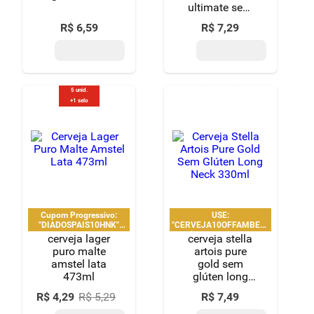
espumantes da Argentina, Brasil, Chile, Espanha, França, Itália e
Portugal
. Bebidas elegantes e que apresentam da mais das mais
diferentes notas, como cítrica, florais e frutadas.
Conveniência e confiança na compra da sua bebida
alcoólica
A escolha de uma bebida alcoólica exige confiança no fornecedor.
Aqui você tem a chance de encontrar um estoque mantido sob
condições ideais de armazenamento, preservando as propriedades
sensoriais de cada item. Temos disponível para você uma
plataforma de compra intuitiva, onde a descrição técnica auxilia na
decisão, garantindo que o produto escolhido atenda exatamente à
sua expectativa de paladar e ocasião.
Como saber qual vinho escolher para um jantar?
A escolha depende do prato principal. Vinhos tintos mais
encorpados harmonizam com carnes vermelhas, enquanto vinhos
brancos e rosés
acompanham melhor peixes e massas com molhos
brancos
. Verifique a descrição técnica em nosso site para mais
detalhes sobre corpo e acidez.
Existe um limite de compra para bebidas alcoólicas