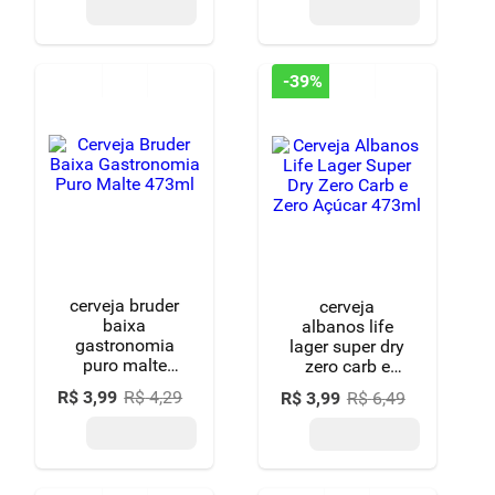
no site?
As compras seguem as normas vigentes de comercialização.
Lembramos que a venda é proibida para menores de 18 anos e
recomendamos sempre o consumo moderado.
As bebidas alcoólicas vendidas são originais?
Sim, todos os itens comercializados pelo Supernosso são adquiridos
diretamente dos fabricantes ou distribuidores oficiais, garantindo
procedência, selo de IPI e total segurança para o consumidor.
Como garantir a qualidade da bebida na entrega?
O Supernosso possui processos rigorosos de logística. As garrafas
são
embaladas de forma segura para evitar quebras
e protegidas
de variações bruscas de temperatura durante o transporte.
Como armazenar corretamente minhas bebidas
alcoólicas em casa?
Para preservar o sabor, mantenha garrafas de
destilados
em local
seco e longe da luz direta. Já os vinhos devem ser preferencialmente
guardados deitados em locais com temperatura constante e sem