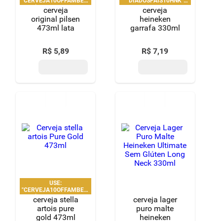
seção de destilados com
whiskies envelhecidos, vodkas puras, gins
botânicos e cachaças premium
. Aqui, você tem a chance de
encontrar ingredientes para montar seu bar em casa com
autoridade e praticidade.
Escolha entre Brahma, Bohemia, Spaten, Budweiser, Stella Artois e
muitas outras opções, como Heineken, Eisenbahn, Skol, Coronita,
Patagonia e mais. Temos também opção sem álcool, disponíveis em
lata 475 ml e garrafa de 250 ml, 330 ml, 355 ml e 600 ml.
Vinhos e espumantes: curadoria técnica e
harmonização
Para os entusiastas da vitivinicultura, a experiência de compra é
elevada. No Supernosso, você pode encontrar rótulos classificados
por região, casta de uva e corpo. Nossa adega conta com vinhos
tintos estruturados, brancos de acidez equilibrada, rosés
refrescantes e espumantes elaborados pelo método tradicional ou
charmat.
Analisamos tecnicamente o potencial de guarda e o equilíbrio entre
taninos e álcool para oferecer apenas o que há de melhor em cada
safra. Além dos
vinhos
, você também encontra uma
variedade de