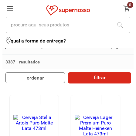
0
bebidas alcóolicas
procure aqui seus produtos
Bebidas Alcóolicas
qual a forma de entrega?
Aperitivos e Drinks
Cervejas
Destilados
Vinhos
Champagne e Espumante
Ch
3387
filtrar
ordenar