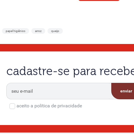
papel higiênico
arroz
queijo
cadastre-se para rece
enviar
aceito a política de privacidade