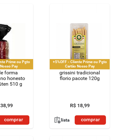
nte Prime ou Pgto
+5%OFF - Cliente Prime ou Pgto
 Nosso Pay
Cartão Nosso Pay
de forma
grissini tradicional
ano honesto
florio pacote 120g
úten 510 g
38
,
99
R$
18
,
99
comprar
comprar
lista