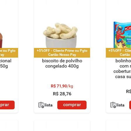
me ou Pgto
+5%OFF - Cliente Prime ou Pgto
+5%OFF - Clie
Pay
Cartão Nosso Pay
Cartão
cional
biscoito de polvilho
bolinho
450g
congelado 400g
com r
cobertur
casa su
R$
71
,
90
/
kg
R
R$
28
,
76
prar
comprar
lista
lista