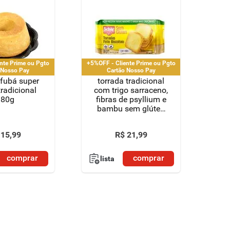
nte Prime ou Pgto
+5%OFF - Cliente Prime ou Pgto
 Nosso Pay
Cartão Nosso Pay
 fubá super
torrada tradicional
radicional
com trigo sarraceno,
380g
fibras de psyllium e
bambu sem glúten
schär pacote 87g 8
unidades
15
,
99
R$
21
,
99
comprar
comprar
lista