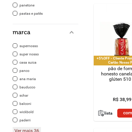
panetone
pastas e patês
marca
supernosso
super nosso
+5%OFF - Cliente Pri
casa suica
Cartão Nosso 
pão de for
panco
honesto canel
glúten 510
ana maria
bauducco
schar
R$
38
,
99
balconi
wickbold
com
lista
paderri
Ver mais 36