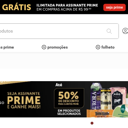
utos
as prime
promoções
folheto