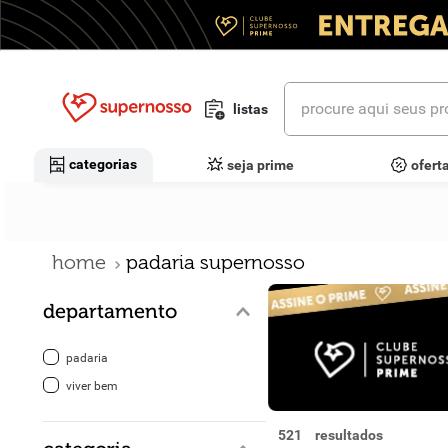
procure aqui seus prod
listas
termos mais buscados
categorias
seja prime
ofert
1
º
cerveja
2
º
leite
padaria supernosso
3
º
cafe
departamento
4
º
iogurte
5
º
vinhos
padaria
viver bem
6
º
biscoito
521
7
º
queijo