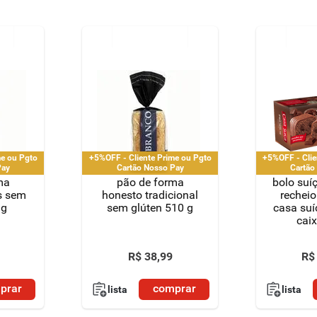
me ou Pgto
+5%OFF - Cliente Prime ou Pgto
+5%OFF - Clie
Pay
Cartão Nosso Pay
Cartão
ma
pão de forma
bolo suí
s sem
honesto tradicional
recheio
 g
sem glúten 510 g
casa su
cai
R$
38
,
99
R$
prar
comprar
lista
lista