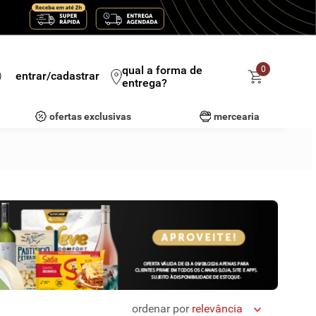
qual a forma de
0
entrar/cadastrar
entrega?
ofertas exclusivas
mercearia
ordenar por
relevância