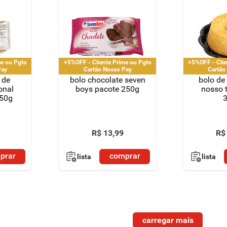
me ou Pgto
+5%OFF - Cliente Prime ou Pgto
+5%OFF - Clie
Pay
Cartão Nosso Pay
Cartão
 de
bolo chocolate seven
bolo de
onal
boys pacote 250g
nosso t
350g
R$
13
,
99
R$
prar
comprar
lista
lista