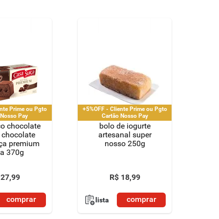
nte Prime ou Pgto
+5%OFF - Cliente Prime ou Pgto
 Nosso Pay
Cartão Nosso Pay
ço chocolate
bolo de iogurte
 chocolate
artesanal super
íça premium
nosso 250g
xa 370g
27
,
99
R$
18
,
99
comprar
comprar
lista