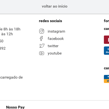
voltar ao início
redes sociais
fo
ca
de 8h às 18h
instagram
 às 12h
facebook
50
twitter
892
youtube
ca
ncarregado de
Nosso Pay