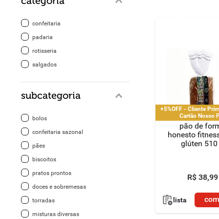
categoria
8
º
detergente
confeitaria
padaria
9
º
macarrão
rotisseria
10
º
chocolate
salgados
subcategoria
+5%OFF - Cliente Pri
Cartão Nosso 
bolos
pão de for
confeitaria sazonal
honesto fitnes
glúten 510
pães
biscoitos
pratos prontos
R$
38
,
99
doces e sobremesas
com
lista
torradas
misturas diversas