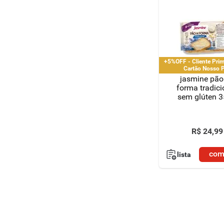
+5%OFF - Cliente Pri
Cartão Nosso 
jasmine pão
forma tradici
sem glúten 
R$
24
,
99
com
lista