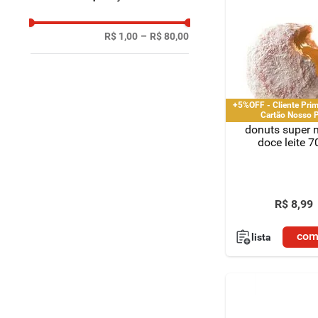
R$ 1,00
–
R$ 80,00
+5%OFF - Cliente Pri
Cartão Nosso 
donuts super 
doce leite 7
R$
8
,
99
com
lista