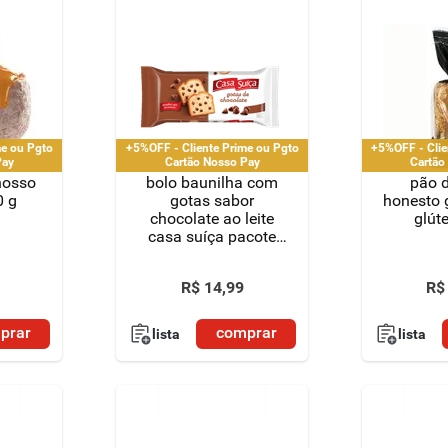
me ou Pgto
+5%OFF - Cliente Prime ou Pgto
+5%OFF - Clie
Pay
Cartão Nosso Pay
Cartão
nosso
bolo baunilha com
pão 
0 g
gotas sabor
honesto 
chocolate ao leite
glút
casa suíça pacote
250g
R$
14
,
99
R$
prar
comprar
lista
lista