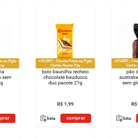
me ou Pgto
+5%OFF - Cliente Prime ou Pgto
+5%OFF - Clie
Pay
Cartão Nosso Pay
Cartão
ma
bolo baunilha recheio
pão 
a sem
chocolate bauducco
australi
 g
duo pacote 27g
sem gl
R$
1
,
99
R$
prar
comprar
lista
lista