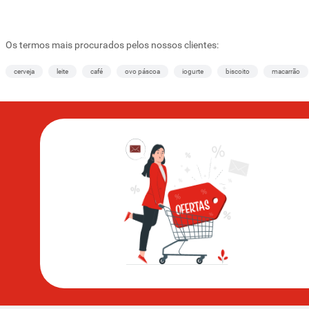
Os termos mais procurados pelos nossos clientes:
cerveja
leite
café
ovo páscoa
iogurte
biscoito
macarrão