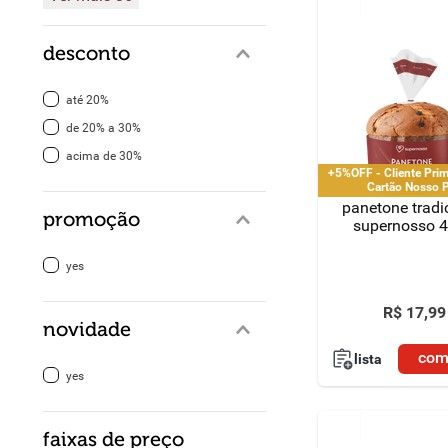
desconto
até 20%
de 20% a 30%
acima de 30%
+5%OFF - Cliente Pri
Cartão Nosso 
panetone tradi
promoção
supernosso 
yes
R$
17
,
99
novidade
com
lista
yes
faixas de preço