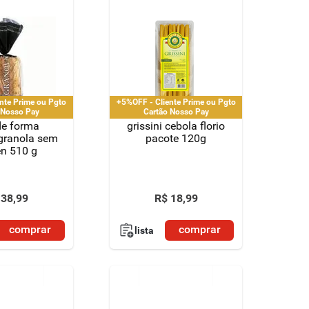
nte Prime ou Pgto
+5%OFF - Cliente Prime ou Pgto
 Nosso Pay
Cartão Nosso Pay
de forma
grissini cebola florio
granola sem
pacote 120g
en 510 g
38
,
99
R$
18
,
99
comprar
comprar
lista