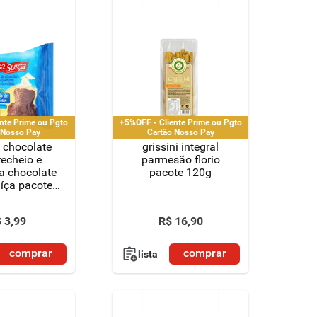
nte Prime ou Pgto
+5%OFF - Cliente Prime ou Pgto
 Nosso Pay
Cartão Nosso Pay
 chocolate
grissini integral
echeio e
parmesão florio
a chocolate
pacote 120g
íça pacote
43g
$
3
,
99
R$
16
,
90
comprar
comprar
lista