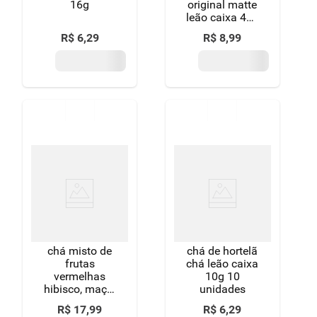
16g
original matte
leão caixa 40g
25 unidades
R$
6
,
29
R$
8
,
99
chá misto de
chá de hortelã
frutas
chá leão caixa
vermelhas
10g 10
hibisco, maçã,
unidades
rosa silvestre,
R$
17
,
99
R$
6
,
29
estévia e