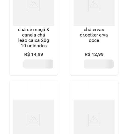
chá de maçã &
chá ervas
canela chá
dr.oetker erva
leão caixa 20g
doce
10 unidades
R$
14
,
99
R$
12
,
99