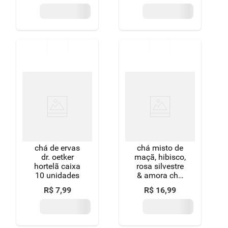
morango chá
leão caixa 16g
10 unidades
chá de ervas
chá misto de
dr. oetker
maçã, hibisco,
hortelã caixa
rosa silvestre
10 unidades
& amora chá
leão caixa 16g
R$
7
,
99
R$
16
,
99
10 unidades