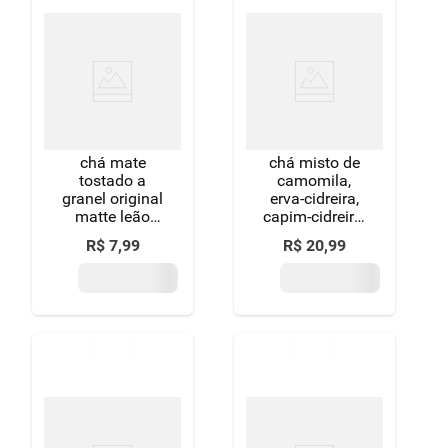
chá mate
chá misto de
tostado a
camomila,
granel original
erva-cidreira,
matte leão
capim-cidreira,
caixa 100g
hortelã, maçã,
R$
7
,
99
R$
20
,
99
estévia,
maracujá e
banana chá
leão caixa 24g
15 unidades