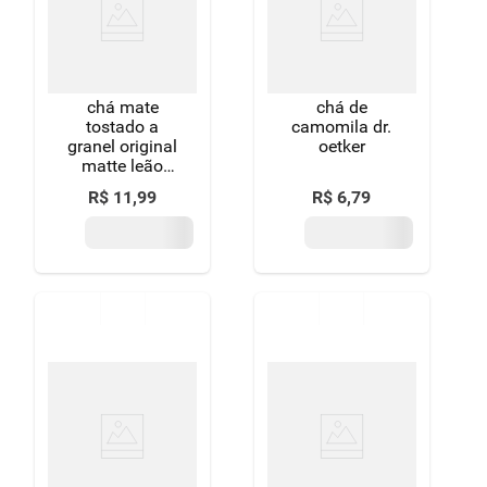
8
º
detergente
9
º
macarrão
chá mate
chá de
10
º
chocolate
tostado a
camomila dr.
granel original
oetker
matte leão
caixa 250g
R$
11
,
99
R$
6
,
79
embalagem
econômica