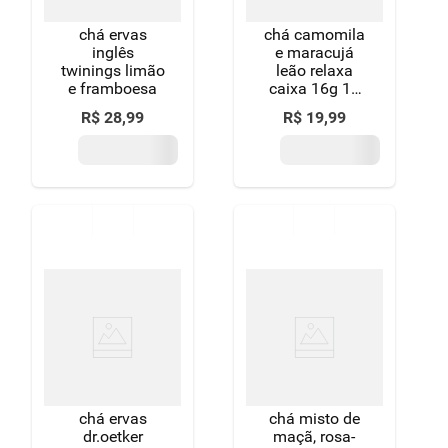
chá ervas
chá camomila
inglês
e maracujá
twinings limão
leão relaxa
e framboesa
caixa 16g 10
unidades
R$
28
,
99
R$
19
,
99
chá ervas
chá misto de
dr.oetker
maçã, rosa-