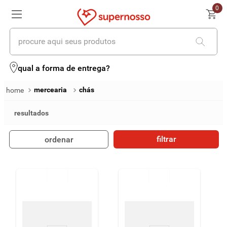
0
procure aqui seus produtos
termos mais buscados
qual a forma de entrega?
1
º
cerveja
mercearia
chás
2
º
leite
3
º
cafe
filtrar
ordenar
4
º
iogurte
5
º
queijo
6
º
biscoito
7
º
vinhos