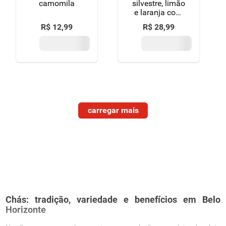
camomila
silvestre, limão
e laranja com
gengibre
R$
12
,
99
R$
28
,
99
cítrico
twinings
infusions
caixa 15g 10
unidades
Chás: tradição, variedade e benefícios em Belo
Horizonte