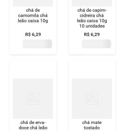
chá de
chá de capim-
camomila chá
cidreira chá
leão caixa 10g
leão caixa 10g
10 unidades
R$
6
,
29
R$
6
,
29
chá de erva-
chá mate
doce chá leão
tostado