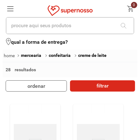
0
procure aqui seus produtos
termos mais buscados
qual a forma de entrega?
1
º
cerveja
mercearia
confeitaria
creme de leite
2
º
leite
28
3
º
cafe
filtrar
ordenar
4
º
iogurte
5
º
vinhos
6
º
biscoito
7
º
queijo