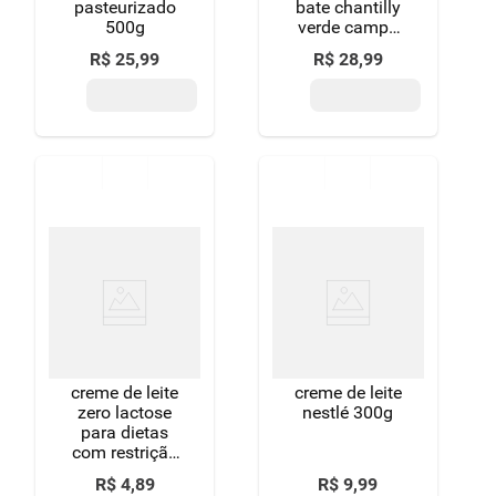
pasteurizado
bate chantilly
500g
verde campo
garrafa 500g
R$
25
,
99
R$
28
,
99
creme de leite
creme de leite
zero lactose
nestlé 300g
para dietas
com restrição
de lactose
R$
4
,
89
R$
9
,
99
itambé nolac