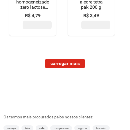
homogeneizado
alegre tetra
zero lactose
pak 200 g
para dietas com
R$
4
,
79
R$
3
,
49
restrição de
lactose
piracanjuba
caixa 200g
Os termos mais procurados pelos nossos clientes:
cerveja
leite
café
ovo páscoa
iogurte
biscoito