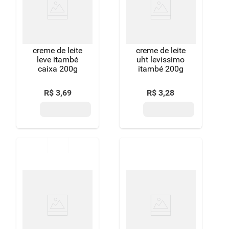
8
º
detergente
9
º
macarrão
creme de leite
creme de leite
10
º
chocolate
leve itambé
uht levíssimo
caixa 200g
itambé 200g
R$
3
,
69
R$
3
,
28