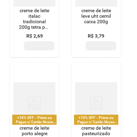
creme de leite
creme de leite
italac
leve uht cemil
tradicional
caixa 200g
200g tetra pak
tradicional
R$
2
,
69
R$
3
,
79
+10% OFF - Prime ou
+10% OFF - Prime ou
Pague c/ Cartão Nosso
Pague c/ Cartão Nosso
Pay
Pay
creme de leite
creme de leite
porto alegre
pasteurizado