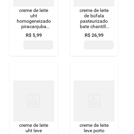
creme de leite
creme de leite
uht
de búfala
homogeneizado
pasteurizado
piracanjuba
bate chantilly
gourmet caixa
bom destino
R$
5
,
99
R$
26
,
99
com tampa
garrafa 500g
200g
creme de leite
creme de leite
uht leve
leve porto