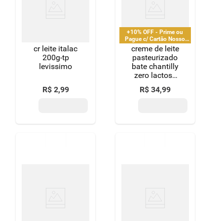
+10% OFF - Prime ou
Pague c/ Cartão Nosso
Pay
cr leite italac
creme de leite
200g-tp
pasteurizado
levissimo
bate chantilly
zero lactose
verde campo
R$
2
,
99
R$
34
,
99
lacfree garrafa
500g