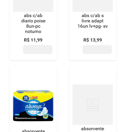
abs c/ab
abs c/ab s
diario poise
livre adapt
8un-pc
16un lv+pg- sv
noturno
R$
11
,
99
R$
13
,
99
absorvente
absorvente