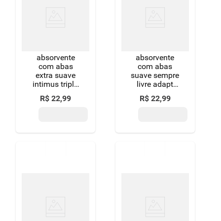
8
º
detergente
9
º
macarrão
10
º
chocolate
absorvente
absorvente
com abas
com abas
extra suave
suave sempre
intimus tripla
livre adapt
proteção
pacote 32
R$
22
,
99
R$
22
,
99
pacote 32
unidades leve
unidades
mais pague
menos