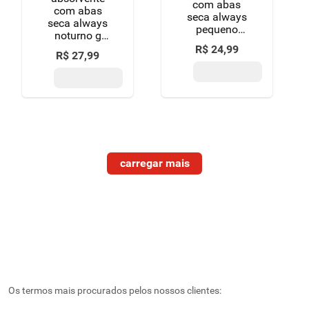
com abas
com abas
seca always
seca always
pequeno
noturno g
pacote 32
pacote 16
R$
24
,
99
unidades
R$
27
,
99
unidades
grátis 4
grátis 2
absorventes
absorventes
Os termos mais procurados pelos nossos clientes: