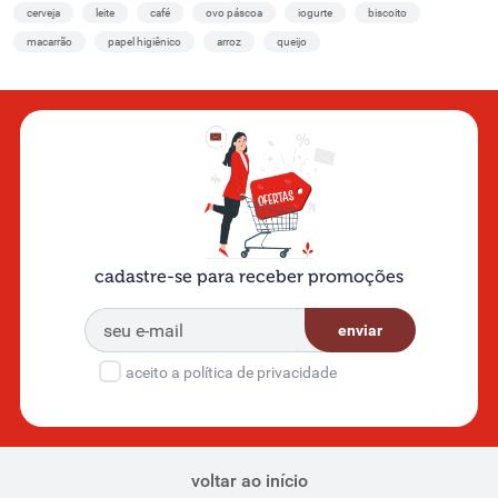
cerveja
leite
café
ovo páscoa
iogurte
biscoito
macarrão
papel higiênico
arroz
queijo
cadastre-se para receber promoções
enviar
aceito a política de privacidade
voltar ao início