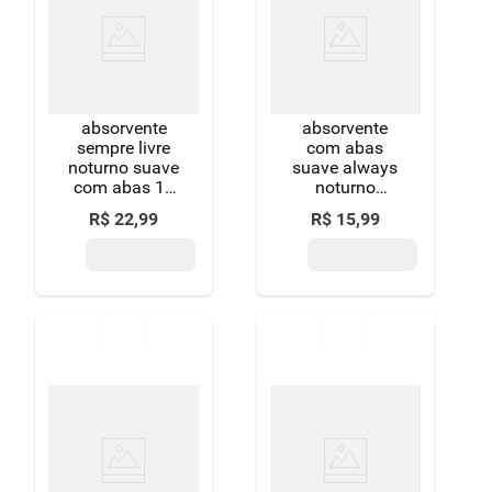
absorvente
absorvente
sempre livre
com abas
noturno suave
suave always
com abas 16
noturno
unidades leve
grande pacote
R$
22
,
99
R$
15
,
99
mais pague
8 unidades
menos