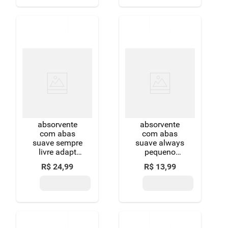
absorvente
absorvente
com abas
com abas
suave sempre
suave always
livre adapt
pequeno
plus pacote 32
pacote 16
R$
24
,
99
R$
13
,
99
unidades leve
unidades
mais pague
grátis 2
menos
absorventes