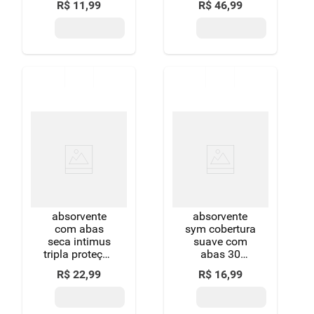
R$
11
,
99
R$
46
,
99
plus pacote 8
32 unidades
unidades
grátis 4
absorventes
absorvente
absorvente
com abas
sym cobertura
seca intimus
suave com
tripla proteção
abas 30
pacote 32
unidades
R$
22
,
99
R$
16
,
99
unidades leve
mais pague
menos