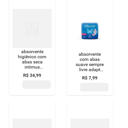
absorvente
absorvente
higiênico com
com abas
abas seca
suave sempre
intimus
livre adapt
noturno
plus pacote 8
R$
34
,
99
pacote 30
R$
7
,
99
unidades
unidades leve
mais pague
menos