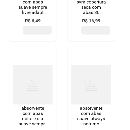
com abas
sym cobertura
suave sempre
seca com
livre adapt
abas 30
pacote 8
unidades
R$
6
,
49
R$
16
,
99
unidades
absorvente
absorvente
com abas
com abas
noite e dia
suave always
suave sempre
noturno
livre adapt
grande pacote