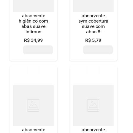
absorvente
absorvente
higiênico com
sym cobertura
abas suave
suave com
intimus
abas 8
noturno
unidades
R$
34
,
99
R$
5
,
79
pacote 30
unidades leve
mais pague
menos
absorvente
absorvente